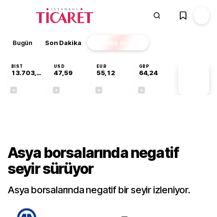
Bugün
Son Dakika
Finans
EKSTRA
BIST
USD
EUR
GBP
13.703,13
47,59
55,12
64,24
PİYASA
VERİLERİ
+0,11%
+0,04%
+0,19%
+0,22%
Dünya
Asya borsalarında negatif
seyir sürüyor
Asya borsalarında negatif bir seyir izleniyor.