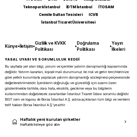
Teknopark İstanbul
İDTM İstanbul
İTOSAM
Cemile Sultan Tesisleri
ICVB
İstanbul Ticaret Üniversitesi
Gizlilik ve KVKK
Doğrulama
Yayın
Künye
•
İletişim
•
•
•
Politikası
Politikası
İlkeleri
YASAL UYARI VE SORUMLULUK REDDİ
Bu sayfada yer alan bilgi, yorum ve içerikler yatırım danışmanlığı kapsamında
değildir. Yatırım kararları, kişisel mali durumunuz ile risk ve getiri tercihlerinize
göre yetkili kurumlarla yapılacak yatırım danışmanlığı sözleşmesi çerçevesinde
değerlendirilmelidir. İçeriklerin doğruluğu ve güncelliği için azami özen
gösterilmekle birlikte, olası hata, eksiklik, gecikme veya bu bilgilerin
kullanımından doğabilecek zararlardan İstanbul Ticaret Odası sorumlu değildir.
BIST isim ve logosu ile Borsa İstanbul A.Ş. adına açıklanan tüm bilgi ve verilerin
telif hakları Borsa İstanbul A.Ş.’ye aittir.
Haftalık yeni kurulan şirketler
Haftalık listeye göz atın