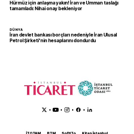
Hürmüz için anlaşma yakın! İran ve Umman taslağı
tamamladı: Nihai onay bekleniyor
DÜNYA
İran devlet bankası borçları nedeniyle İran Ulusal
Petrol Şirketi'nin hesaplarını dondurdu
•
•
•
•
İTOTAM
BTM
SoftITo
Kitap İstanbul