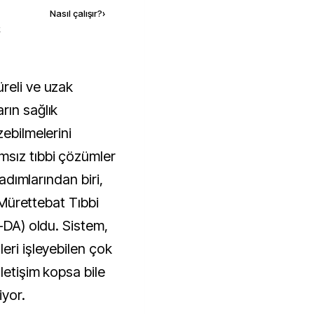
Nasıl çalışır?
›
k
ın sağlık 
ebilmelerini 
sız tıbbi çözümler 
 adımlarından biri, 
 Mürettebat Tıbbi 
-DA) oldu. Sistem, 
ri işleyebilen çok 
letişim kopsa bile 
iyor.