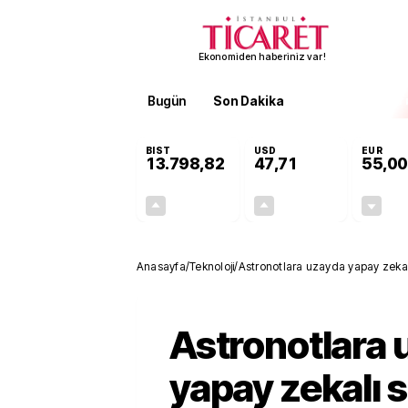
Ekonomiden haberiniz var!
Bugün
Son Dakika
Finans
EKST
BIST
USD
EUR
13.798,82
47,71
55,00
+0,70%
+0,17%
95,68
0,08
Anasayfa
/
Teknoloji
/
Astronotlara uzayda yapay zekal
Astronotlara
yapay zekalı s