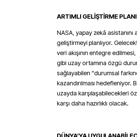
ARTIMLI GELİŞTİRME PLANI
NASA, yapay zekâ asistanını 
geliştirmeyi planlıyor. Gelecek
veri akışının entegre edilmesi,
gibi uzay ortamına özgü duru
sağlayabilen “durumsal farkınd
kazandırılması hedefleniyor. B
uzayda karşılaşabilecekleri öze
karşı daha hazırlıklı olacak.
DÜNYA’YA UYGULANABİLE