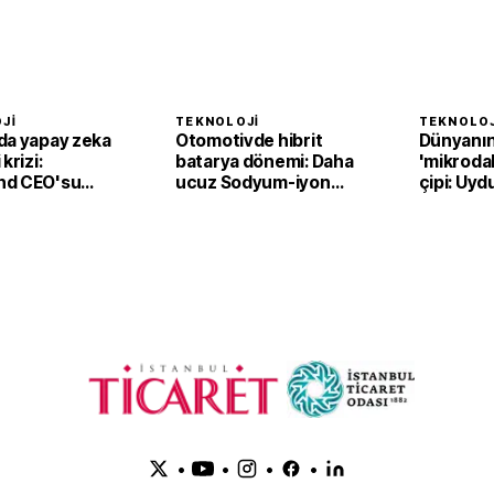
JI
TEKNOLOJI
TEKNOLOJ
da yapay zeka
Otomotivde hibrit
Dünyanın 
krizi:
batarya dönemi: Daha
'mikrodal
nd CEO'su
ucuz Sodyum-iyon
çipi: Uydu
ti
piller
kat azalt
öğreniyo
•
•
•
•