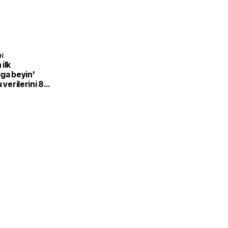
I
ilk
ga beyin'
 verilerini 8
mak için dil
r