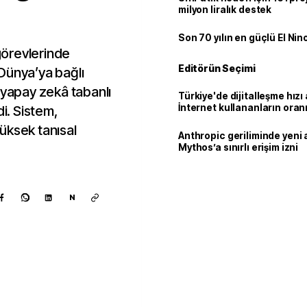
milyon liralık destek
Son 70 yılın en güçlü El Nin
örevlerinde
Editörün Seçimi
ı Dünya’ya bağlı
 yapay zekâ tabanlı
Türkiye'de dijitalleşme hızı 
İnternet kullananların oran
rdi. Sistem,
92,3'e yükseldi
üksek tanısal
Anthropic geriliminde yeni 
Mythos’a sınırlı erişim izni
N
Kaynak ekle