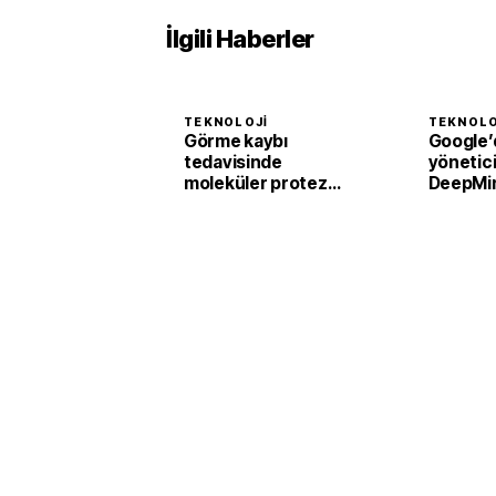
İlgili Haberler
TEKNOLOJI
TEKNOLO
Görme kaybı
Google’
tedavisinde
yönetici 
moleküler protez
DeepMi
devrimi
istifa et