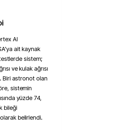
Dİ
tex AI 
A’ya ait kaynak 
 testlerde sistem; 
ısı ve kulak ağrısı 
 Biri astronot olan 
re, sistemin 
ısında yüzde 74, 
bileği 
larak belirlendi.