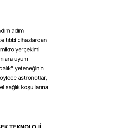
adım adım 
te tıbbi cihazlardan 
 mikro yerçekimi 
mlara uyum 
alık” yeteneğinin 
öylece astronotlar, 
l sağlık koşullarına 
CEK TEKNOLOJİ