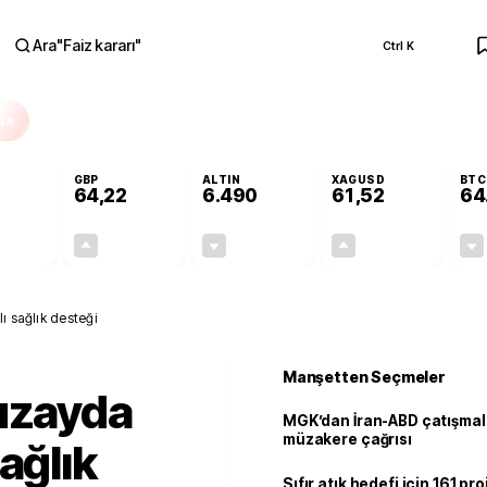
Ara
"
Faiz kararı
"
Ctrl K
RA
GBP
ALTIN
XAGUSD
BTC
64,22
6.490
61,52
64
-0,02%
+0,08%
-0,04%
+0,03%
-0,01
0,05
-2,75
0,02
ı sağlık desteği
Manşetten Seçmeler
 uzayda
MGK’dan İran-ABD çatışmala
müzakere çağrısı
ağlık
Sıfır atık hedefi için 161 pr