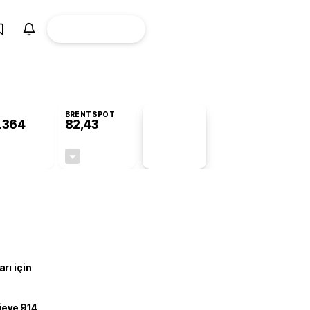
ÜYE
CANLI BORSA
Girişi
BRENTSPOT
.364
82,43
PİYASA
VERİLERİ
-0,38%
-0,42%
+0,00
-0,35
rı için
ojeye 914