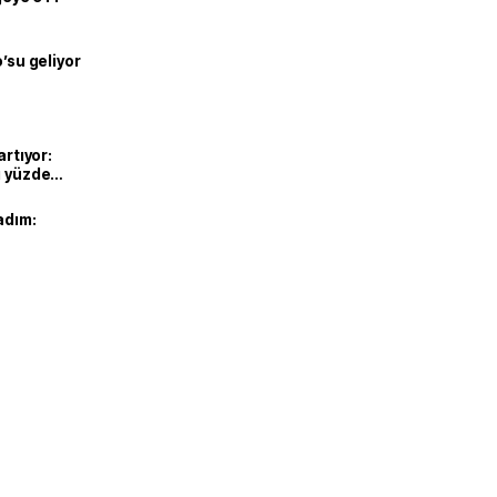
o’su geliyor
artıyor:
ı yüzde
adım: