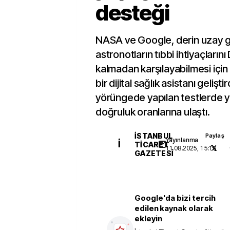
desteği
NASA ve Google, derin uzay g
astronotların tıbbi ihtiyaçların
kalmadan karşılayabilmesi için
bir dijital sağlık asistanı gelişti
yörüngede yapılan testlerde y
doğruluk oranlarına ulaştı.
İSTANBUL
Paylaş
Yayınlanma
İ
TICARET
11.08.2025, 15:19
GAZETESI
Google'da bizi tercih
edilen kaynak olarak
ekleyin