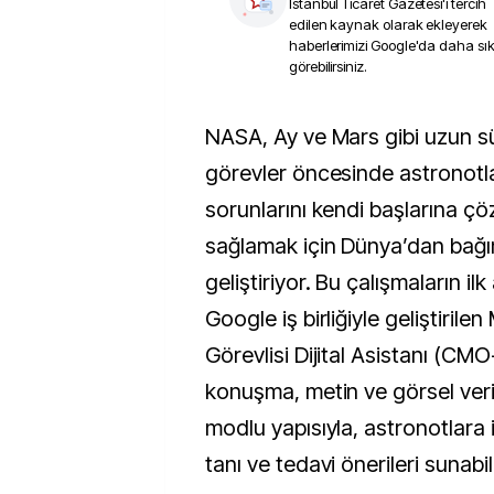
İstanbul Ticaret Gazetesi
'i tercih
edilen kaynak olarak ekleyerek
haberlerimizi Google'da daha sı
görebilirsiniz.
NASA, Ay ve Mars gibi uzun süreli ve uzak 
görevler öncesinde astronotlar
sorunlarını kendi başlarına çöz
sağlamak için Dünya’dan bağım
geliştiriyor. Bu çalışmaların ilk
Google iş birliğiyle geliştirilen
Görevlisi Dijital Asistanı (CMO
konuşma, metin ve görsel verile
modlu yapısıyla, astronotlara i
tanı ve tedavi önerileri sunabil