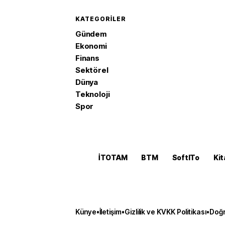
KATEGORILER
Gündem
Ekonomi
Finans
Sektörel
Dünya
Teknoloji
Spor
İTOTAM
BTM
SoftITo
Kit
Künye
•
İletişim
•
Gizlilik ve KVKK Politikası
•
Doğr