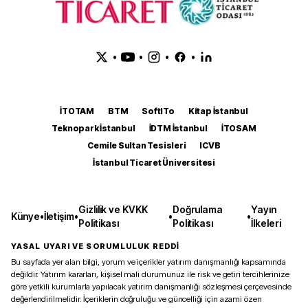
•
•
•
•
İTOTAM
BTM
SoftITo
Kitap İstanbul
Teknopark İstanbul
İDTM İstanbul
İTOSAM
Cemile Sultan Tesisleri
ICVB
İstanbul Ticaret Üniversitesi
Gizlilik ve KVKK
Doğrulama
Yayın
Künye
•
İletişim
•
•
•
Politikası
Politikası
İlkeleri
YASAL UYARI VE SORUMLULUK REDDİ
Bu sayfada yer alan bilgi, yorum ve içerikler yatırım danışmanlığı kapsamında
değildir. Yatırım kararları, kişisel mali durumunuz ile risk ve getiri tercihlerinize
göre yetkili kurumlarla yapılacak yatırım danışmanlığı sözleşmesi çerçevesinde
değerlendirilmelidir. İçeriklerin doğruluğu ve güncelliği için azami özen