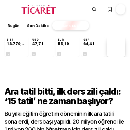
Bugün
Son Dakika
Finans
EKSTRA
BIST
USD
EUR
GBP
13.779,39
47,71
55,19
64,41
PİYASA
VERİLERİ
-0,14%
+0,18%
+0,32%
+0,38%
Kültür-Sanat
Ara tatil bitti, ilk ders zili çaldı:
‘15 tatil’ ne zaman başlıyor?
Bu yılki eğitim öğretim döneminin ilk ara tatili
sona erdi, dersbaşı yapıldı. 20 milyon öğrenci ile
1 milyon 200 bin öğretmen için ders zili çaldı.