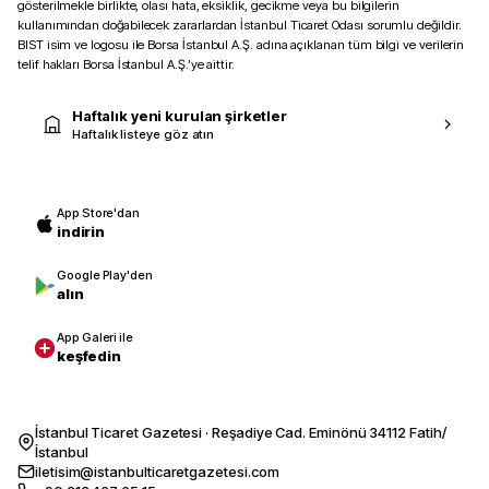
gösterilmekle birlikte, olası hata, eksiklik, gecikme veya bu bilgilerin
kullanımından doğabilecek zararlardan İstanbul Ticaret Odası sorumlu değildir.
BIST isim ve logosu ile Borsa İstanbul A.Ş. adına açıklanan tüm bilgi ve verilerin
telif hakları Borsa İstanbul A.Ş.’ye aittir.
Haftalık yeni kurulan şirketler
Haftalık listeye göz atın
App Store'dan
indirin
Google Play'den
alın
App Galeri ile
keşfedin
İstanbul Ticaret Gazetesi · Reşadiye Cad. Eminönü 34112 Fatih/
İstanbul
iletisim@istanbulticaretgazetesi.com