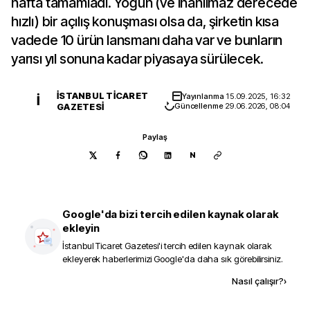
hafta tamamladı. Yoğun (ve inanılmaz derecede
hızlı) bir açılış konuşması olsa da, şirketin kısa
vadede 10 ürün lansmanı daha var ve bunların
yarısı yıl sonuna kadar piyasaya sürülecek.
İSTANBUL TICARET
Yayınlanma
15.09.2025, 16:32
İ
GAZETESI
Güncellenme
29.06.2026, 08:04
Paylaş
N
Google'da bizi tercih edilen kaynak olarak
ekleyin
İstanbul Ticaret Gazetesi
'i tercih edilen kaynak olarak
ekleyerek haberlerimizi Google'da daha sık görebilirsiniz.
Kaynak ekle
Nasıl çalışır?
›