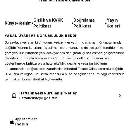
İstanbul Ticaret Üniversitesi
Gizlilik ve KVKK
Doğrulama
Yayın
Künye
•
İletişim
•
•
•
Politikası
Politikası
İlkeleri
YASAL UYARI VE SORUMLULUK REDDİ
Bu sayfada yer alan bilgi, yorum ve içerikler yatırım danışmanlığı kapsamında
değildir. Yatırım kararları, kişisel mali durumunuz ile risk ve getiri tercihlerinize
göre yetkili kurumlarla yapılacak yatırım danışmanlığı sözleşmesi çerçevesinde
değerlendirilmelidir. İçeriklerin doğruluğu ve güncelliği için azami özen
gösterilmekle birlikte, olası hata, eksiklik, gecikme veya bu bilgilerin
kullanımından doğabilecek zararlardan İstanbul Ticaret Odası sorumlu değildir.
BIST isim ve logosu ile Borsa İstanbul A.Ş. adına açıklanan tüm bilgi ve verilerin
telif hakları Borsa İstanbul A.Ş.’ye aittir.
Haftalık yeni kurulan şirketler
Haftalık listeye göz atın
App Store'dan
indirin