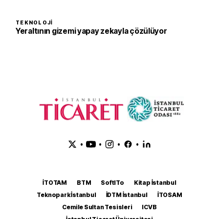
TEKNOLOJI
Yeraltının gizemi yapay zekayla çözülüyor
•
•
•
•
İTOTAM
BTM
SoftITo
Kitap İstanbul
Teknopark İstanbul
İDTM İstanbul
İTOSAM
Cemile Sultan Tesisleri
ICVB