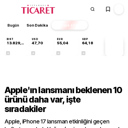
Bugün
Son Dakika
Finans
EKSTRA
BIST
USD
EUR
GBP
13.829,08
47,70
55,04
64,18
PİYASA
VERİLERİ
+0,22%
+0,17%
+0,05%
+0,01%
Teknoloji
Apple'ın lansmanı beklenen 10
ürünü daha var, işte
sıradakiler
Apple, iPhone 17 lansman etkinliğini geçen