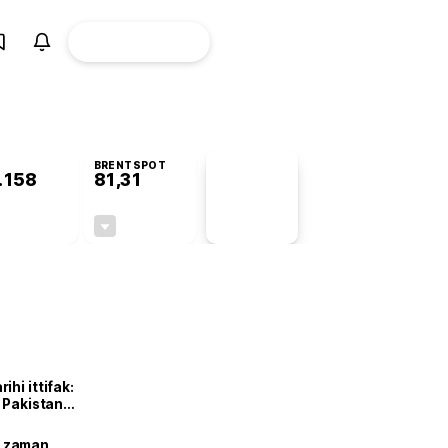
ÜYE
CANLI BORSA
Girişi
BRENTSPOT
.158
81,31
PİYASA
VERİLERİ
+1,46%
-1,78%
+0,00
-1,47
hi ittifak:
e Pakistan
dı
ne zaman