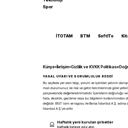
Spor
İTOTAM
BTM
SoftITo
Kit
Künye
•
İletişim
•
Gizlilik ve KVKK Politikası
•
Doğr
YASAL UYARI VE SORUMLULUK REDDİ
Bu sayfada yer alan bilgi, yorum ve içerikler yatırım danışm
mali durumunuz ile risk ve getiri tercihlerinize göre yetk
çerçevesinde değerlendirilmelidir. İçeriklerin doğruluğu ve
hata, eksiklik, gecikme veya bu bilgilerin kullanımından 
değildir. BIST isim ve logosu ile Borsa İstanbul A.Ş. adına a
İstanbul A.Ş.’ye aittir.
Haftalık yeni kurulan şirketler
Haftalık listeye göz atın