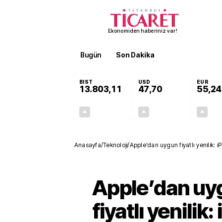
Ekonomiden haberiniz var!
Bugün
Son Dakika
Finans
EKST
BIST
USD
EUR
13.803,11
47,70
55,24
+0,03%
+0,17%
4,29
0,08
Anasayfa
/
Teknoloji
/
Apple’dan uygun fiyatlı yenilik: 
Apple’dan uy
fiyatlı yenilik