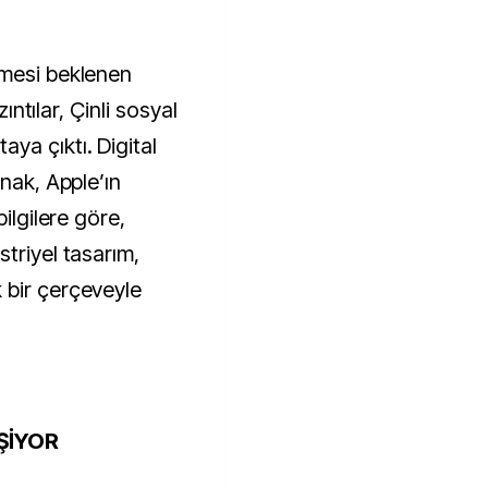
zıntılar, Çinli sosyal
ya çıktı. Digital
ynak, Apple’ın
bilgilere göre,
triyel tasarım,
 bir çerçeveyle
ŞİYOR