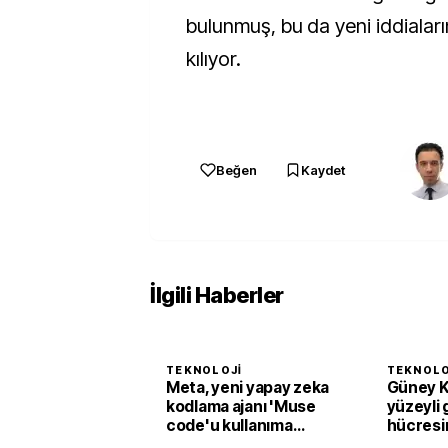
bulunmuş, bu da yeni iddialar
kılıyor.
Beğen
Kaydet
İlgili Haberler
TEKNOLOJI
TEKNOLO
Meta, yeni yapay zeka
Güney K
kodlama ajanı 'Muse
yüzeyli
code'u kullanıma
hücresi
sundu
verim