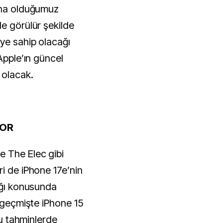
şina olduğumuz
le görülür şekilde
eye sahip olacağı
 Apple’ın güncel
 olacak.
YOR
 The Elec gibi
ri de iPhone 17e’nin
cağı konusunda
, geçmişte iPhone 15
ğru tahminlerde