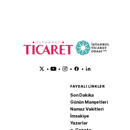
•
•
•
•
FAYDALI LINKLER
Son Dakika
Günün Manşetleri
Namaz Vakitleri
İmsakiye
Yazarlar
e-Gazete