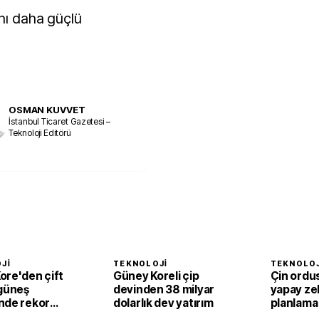
ını daha güçlü
OSMAN KUVVET
İstanbul Ticaret Gazetesi –
Teknoloji Editörü
JI
TEKNOLOJI
TEKNOLOJ
ore'den çift
Güney Koreli çip
Çin ord
 güneş
devinden 38 milyar
yapay zek
nde rekor
dolarlık dev yatırım
planlama