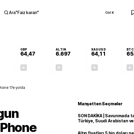
Ara
"
Faiz kararı
"
Ctrl K
RA
GBP
ALTIN
XAGUSD
BTC
64,47
6.697
64,11
65
+0,41%
+0,47%
+3,15%
+4,24%
0,23
0,30
204,81
2,61
iPhone 17e yolda
Manşetten Seçmeler
gun
SON DAKİKA | Savunmada tari
Türkiye, Suudi Arabistan v
: iPhone
'Mekke Anlaşması'nı imzala
Altın fiyatları 5 bin doları 