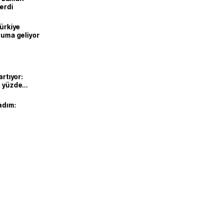
erdi
Türkiye
onuma geliyor
artıyor:
ı yüzde
adım: