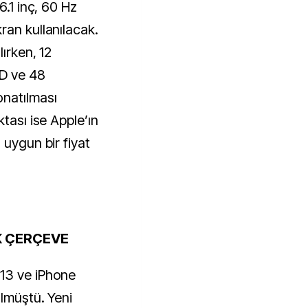
6.1 inç, 60 Hz
ran kullanılacak.
lırken, 12
ID ve 48
onatılması
tası ise Apple’ın
 uygun bir fiyat
K ÇERÇEVE
13 ve iPhone
ülmüştü. Yeni