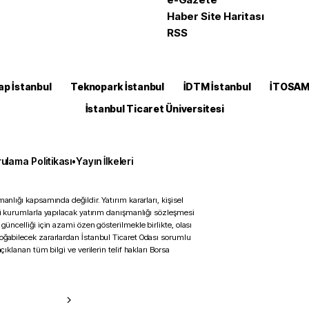
Haber Site Haritası
RSS
ap İstanbul
Teknopark İstanbul
İDTM İstanbul
İTOSA
İstanbul Ticaret Üniversitesi
ulama Politikası
•
Yayın İlkeleri
anlığı kapsamında değildir. Yatırım kararları, kişisel
ili kurumlarla yapılacak yatırım danışmanlığı sözleşmesi
 güncelliği için azami özen gösterilmekle birlikte, olası
doğabilecek zararlardan İstanbul Ticaret Odası sorumlu
çıklanan tüm bilgi ve verilerin telif hakları Borsa