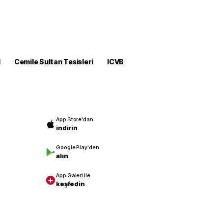
M
Cemile Sultan Tesisleri
ICVB
App Store'dan
indirin
Google Play'den
alın
App Galeri ile
keşfedin