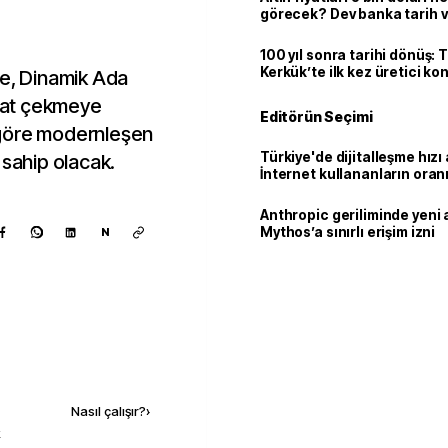
görecek? Dev banka tarih v
100 yıl sonra tarihi dönüş: 
Kerkük’te ilk kez üretici k
7e, Dinamik Ada
kkat çekmeye
Editörün Seçimi
ra göre modernleşen
Türkiye'de dijitalleşme hızı 
 sahip olacak.
İnternet kullananların oran
92,3'e yükseldi
Anthropic geriliminde yeni 
Mythos’a sınırlı erişim izni
N
Kaynak ekle
Nasıl çalışır?
›
k