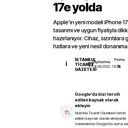
17e yolda
Apple’ın yeni modeli iPhone 1
tasarımı ve uygun fiyatıyla di
hazırlanıyor. Cihaz, sızıntıla
hatlara ve yeni nesil donanıma
İSTANBUL
Paylaş
Yayınlanma
İ
TICARET
18.08.2025, 18:36
GAZETESI
Google'da bizi tercih
edilen kaynak olarak
ekleyin
İstanbul Ticaret Gazetesi
'i tercih
edilen kaynak olarak ekleyerek
haberlerimizi Google'da daha sı