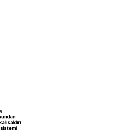
I
usundan
alı saldırı
 sistemi