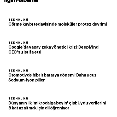
TEKNOLOJI
Görme kaybı tedavisinde moleküler protez devrimi
TEKNOLOJI
Google’da yapay zeka yönetici krizi: DeepMind
CEO'su istifa etti
TEKNOLOJI
Otomotivde hibrit batarya dönemi: Daha ucuz
Sodyum-iyon piller
TEKNOLOJI
Dünyanın ilk 'mikrodalga beyin' çipi: Uydu verilerini
8 kat azaltmak için dil öğreniyor