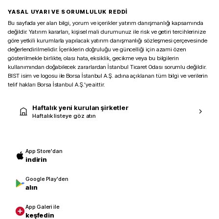
YASAL UYARI VE SORUMLULUK REDDİ
Bu sayfada yer alan bilgi, yorum ve içerikler yatırım danışmanlığı kapsamında
değildir. Yatırım kararları, kişisel mali durumunuz ile risk ve getiri tercihlerinize
göre yetkili kurumlarla yapılacak yatırım danışmanlığı sözleşmesi çerçevesinde
değerlendirilmelidir. İçeriklerin doğruluğu ve güncelliği için azami özen
gösterilmekle birlikte, olası hata, eksiklik, gecikme veya bu bilgilerin
kullanımından doğabilecek zararlardan İstanbul Ticaret Odası sorumlu değildir.
BIST isim ve logosu ile Borsa İstanbul A.Ş. adına açıklanan tüm bilgi ve verilerin
telif hakları Borsa İstanbul A.Ş.’ye aittir.
Haftalık yeni kurulan şirketler
Haftalık listeye göz atın
App Store'dan
indirin
Google Play'den
alın
App Galeri ile
keşfedin