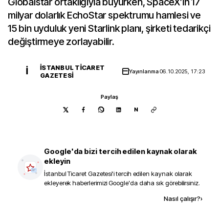
Globalstar ortaklığıyla büyürken, SpaceX’in 17
milyar dolarlık EchoStar spektrumu hamlesi ve
15 bin uyduluk yeni Starlink planı, şirketi tedarikçi
değiştirmeye zorlayabilir.
İSTANBUL TICARET
İ
Yayınlanma
06.10.2025, 17:23
GAZETESI
Paylaş
N
Google'da bizi tercih edilen kaynak olarak
ekleyin
İstanbul Ticaret Gazetesi
'i tercih edilen kaynak olarak
ekleyerek haberlerimizi Google'da daha sık görebilirsiniz.
Kaynak ekle
Nasıl çalışır?
›