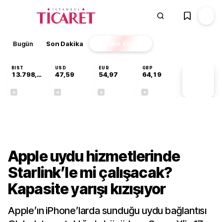
Bugün
Son Dakika
Finans
EKSTRA
BIST
USD
EUR
GBP
13.798,82
47,59
54,97
64,19
PİYASA
VERİLERİ
+0,70%
+0,05%
-0,07%
+0,14%
Teknoloji
Apple uydu hizmetlerinde
Starlink’le mi çalışacak?
Kapasite yarışı kızışıyor
Apple’ın iPhone’larda sunduğu uydu bağlantısı