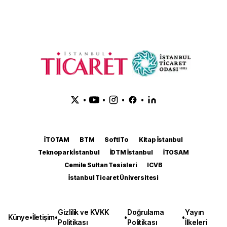
•
•
•
•
İTOTAM
BTM
SoftITo
Kitap İstanbul
Teknopark İstanbul
İDTM İstanbul
İTOSAM
Cemile Sultan Tesisleri
ICVB
İstanbul Ticaret Üniversitesi
Gizlilik ve KVKK
Doğrulama
Yayın
Künye
•
İletişim
•
•
•
Politikası
Politikası
İlkeleri