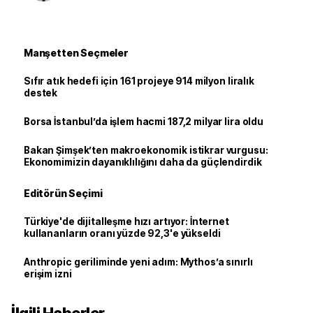
Manşetten Seçmeler
Sıfır atık hedefi için 161 projeye 914 milyon liralık
destek
Borsa İstanbul’da işlem hacmi 187,2 milyar lira oldu
Bakan Şimşek’ten makroekonomik istikrar vurgusu:
Ekonomimizin dayanıklılığını daha da güçlendirdik
Editörün Seçimi
Türkiye'de dijitalleşme hızı artıyor: İnternet
kullananların oranı yüzde 92,3'e yükseldi
Anthropic geriliminde yeni adım: Mythos’a sınırlı
erişim izni
İlgili Haberler