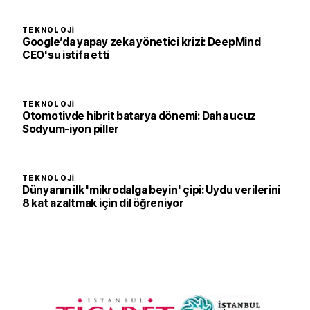
TEKNOLOJI
Google’da yapay zeka yönetici krizi: DeepMind
CEO'su istifa etti
TEKNOLOJI
Otomotivde hibrit batarya dönemi: Daha ucuz
Sodyum-iyon piller
TEKNOLOJI
Dünyanın ilk 'mikrodalga beyin' çipi: Uydu verilerini
8 kat azaltmak için dil öğreniyor