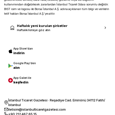
kullanımından doğabilecek zararlardan İstanbul Ticaret Odası sorumlu değildir.
BIST isim ve logosu ile Borsa İstanbul A.Ş. adına açıklanan tüm bilgi ve verilerin
telif hakları Borsa İstanbul A.Ş.’ye aittir.
Haftalık yeni kurulan şirketler
Haftalık listeye göz atın
App Store'dan
indirin
Google Play'den
alın
App Galeri ile
keşfedin
İstanbul Ticaret Gazetesi · Reşadiye Cad. Eminönü 34112 Fatih/
İstanbul
iletisim@istanbulticaretgazetesi.com
+90 212 467 65 15