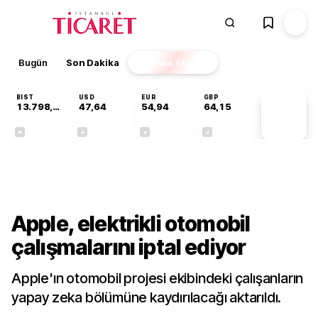
Bugün
Son Dakika
Finans
EKSTRA
BIST
USD
EUR
GBP
13.798,82
47,64
54,94
64,15
PİYASA
VERİLERİ
+0,70%
+0,04%
-0,14%
-0,03%
Teknoloji
Apple, elektrikli otomobil
çalışmalarını iptal ediyor
Apple'ın otomobil projesi ekibindeki çalışanların
yapay zeka bölümüne kaydırılacağı aktarıldı.