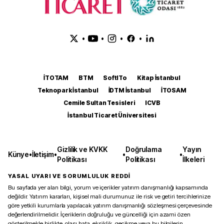
•
•
•
•
İTOTAM
BTM
SoftITo
Kitap İstanbul
Teknopark İstanbul
İDTM İstanbul
İTOSAM
Cemile Sultan Tesisleri
ICVB
İstanbul Ticaret Üniversitesi
Gizlilik ve KVKK
Doğrulama
Yayın
Künye
•
İletişim
•
•
•
Politikası
Politikası
İlkeleri
YASAL UYARI VE SORUMLULUK REDDİ
Bu sayfada yer alan bilgi, yorum ve içerikler yatırım danışmanlığı kapsamında
değildir. Yatırım kararları, kişisel mali durumunuz ile risk ve getiri tercihlerinize
göre yetkili kurumlarla yapılacak yatırım danışmanlığı sözleşmesi çerçevesinde
değerlendirilmelidir. İçeriklerin doğruluğu ve güncelliği için azami özen
gösterilmekle birlikte, olası hata, eksiklik, gecikme veya bu bilgilerin