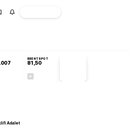
ÜYE
CANLI BORSA
Girişi
omisyonu’nda kabul edildi
BRENTSPOT
.007
81,50
PİYASA
VERİLERİ
+1,09%
-1,55%
+0,00
-1,28
lifi Adalet