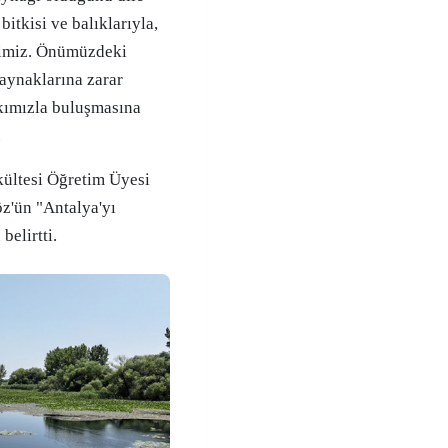
bitkisi ve balıklarıyla,
ğimiz. Önümüzdeki
aynaklarına zarar
lkımızla buluşmasına
.
kültesi Öğretim Üyesi
z'ün "Antalya'yı
elirtti.