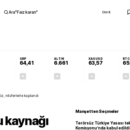
Ara
"
Faiz kararı
"
Ctrl K
RA
Adalet Komisyonu’nda kabul edildi
Terörsüz Türkiye Yasası teklifi Adalet K
GBP
ALTIN
XAGUSD
BTC
64,41
6.661
63,57
65
+0,32%
+0,38%
+2,59%
+3,37%
0,18
0,24
167,96
2,07
z, nilüferlerle kaplandı
Manşetten Seçmeler
u kaynağı
Terörsüz Türkiye Yasası tek
Komisyonu’nda kabul edildi