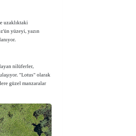
z'ün yüzeyi, yazın
lanıyor.
ayan nilüferler,
ulaşıyor. "Lotus" olarak
nlere güzel manzaralar