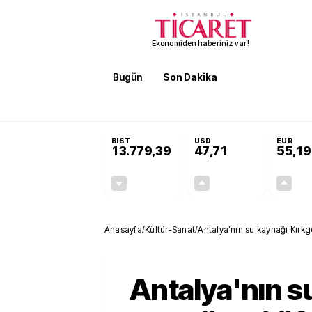
Ekonomiden haberiniz var!
Bugün
Son Dakika
Finans
EKST
SON DAKİKA
Terörsüz Türkiye Yasası teklifi 
BIST
USD
EUR
13.779,39
47,71
55,19
-0,14%
+0,18%
-19,42
0,09
Anasayfa
/
Kültür-Sanat
/
Antalya'nın su kaynağı Kırkgö
Antalya'nın s