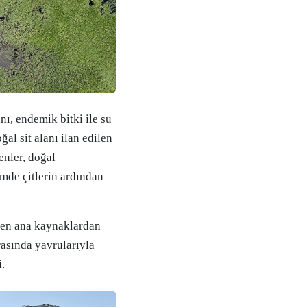
nı, endemik bitki ile su
al sit alanı ilan edilen
enler, doğal
ümde çitlerin ardından
yen ana kaynaklardan
rasında yavrularıyla
.