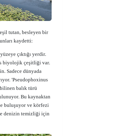
şil tutan, besleyen bir
nları kaydetti:
 yüzeye çıktığı yerdir.
biyolojik çeşitliği var.
ngin. Sadece dünyada
rıyor. 'Pseudophoxinus
 bilinen balık türü
 bulunuyor. Bu kaynaktan
zle buluşuyor ve körfezi
 denizin temizliği için