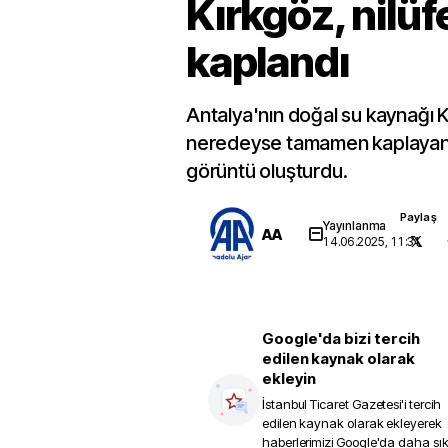
Kırkgöz, nilüf
kaplandı
Antalya'nın doğal su kaynağı 
neredeyse tamamen kaplayan n
görüntü oluşturdu.
Paylaş
Yayınlanma
AA
14.06.2025, 11:31
Google'da bizi tercih
edilen kaynak olarak
ekleyin
İstanbul Ticaret Gazetesi
'i tercih
edilen kaynak olarak ekleyerek
haberlerimizi Google'da daha sı