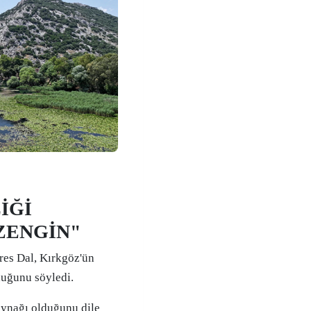
İĞİ
ZENGİN"
es Dal, Kırkgöz'ün
duğunu söyledi.
aynağı olduğunu dile