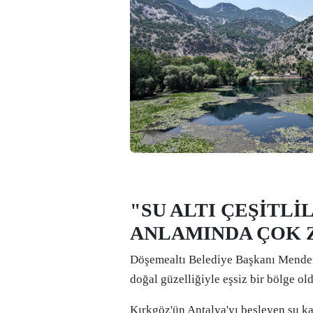
"SU ALTI ÇEŞİTLİL
ANLAMINDA ÇOK 
Döşemealtı Belediye Başkanı Mender
doğal güzelliğiyle eşsiz bir bölge ol
Kırkgöz'ün Antalya'yı besleyen su k