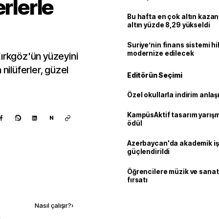
erlerle
Bu hafta en çok altın kazan
altın yüzde 8,29 yükseldi
Suriye’nin finans sistemi h
modernize edilecek
Kırkgöz'ün yüzeyini
ilüferler, güzel
Editörün Seçimi
Özel okullarla indirim anla
KampüsAktif tasarım yarış
N
ödül
Azerbaycan'da akademik işb
güçlendirildi
Öğrencilere müzik ve sanat
fırsatı
Kaynak ekle
Nasıl çalışır?
›
k