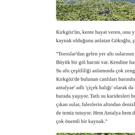
Kırkgöz'ün, kente hayat veren, onu ye
kaynak olduğunu anlatan Gökoğlu, şu
"Toroslar'dan gelen yer altı sularının
Büyük bir göl hacmi var. Kendine has 
Su altı çeşitliliği anlamında çok ze
Kırkgöz'de bulunan canlıları barındı
antalyae' adlı 'çiçek balığı' olarak da
burada yaşıyor. Tatlı su karidesleri
çıkan sular, falezlerin altından deni
de temiz tutuyor. Hem Antalya hem de
çok önemli bir kaynak."