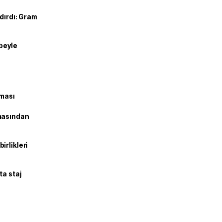
dırdı: Gram
ibeyle
şması
masından
irlikleri
ta staj