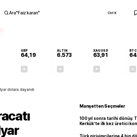
Ara
"
Faiz kararı
"
Ctrl K
RA
GBP
ALTIN
XAGUSD
BTC
64,19
6.573
63,91
64
-0,04%
+0,03%
+1,24%
+3,92%
-0,02
0,02
80,36
2,41
ilyar dolara dayandı
Manşetten Seçmeler
racatı
100 yıl sonra tarihi dönüş: 
Kerkük’te ilk kez üretici k
lyar
Türk girişimcilerine 4 bin 