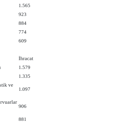
1.565
923
884
774
609
İhracat
ı
1.579
1.335
stik ve
1.097
ervuarlar
906
881