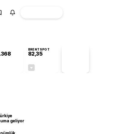
ÜYE
CANLI BORSA
Girişi
BRENTSPOT
.368
82,35
PİYASA
VERİLERİ
-0,62%
-0,52%
+0,00
-0,43
Türkiye
onuma geliyor
dönümlük