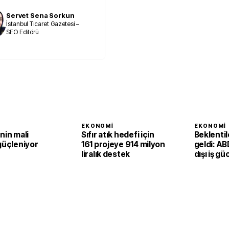
Servet Sena Sorkun
İstanbul Ticaret Gazetesi –
SEO Editörü
I
EKONOMI
EKONOMI
nin mali
Sıfır atık hedefi için
Beklenti
güçleniyor
161 projeye 914 milyon
geldi: AB
liralık destek
dışı iş gü
ikinci ç
1,4 arttı