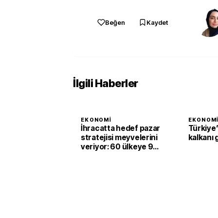
Beğen
Kaydet
İlgili Haberler
EKONOMI
EKONOM
İhracatta hedef pazar
Türkiye’
stratejisi meyvelerini
kalkanı 
veriyor: 60 ülkeye 94
milyar dolarlık satış