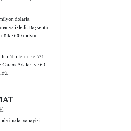
milyon dolarla
lmanya izledi. Başkentin
nci ülke 609 milyon
ilen ülkelerin ise 571
e Caicos Adaları ve 63
ldü.
MAT
E
ımda imalat sanayisi