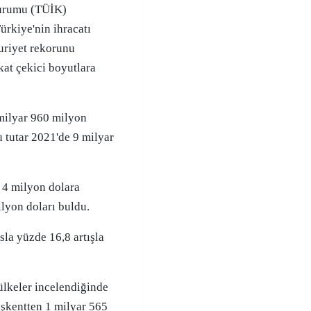
ürkiye'nin ihracatı
uriyet rekorunu
kat çekici boyutlara
milyar 960 milyon
u tutar 2021'de 9 milyar
 4 milyon dolara
lyon doları buldu.
sla yüzde 16,8 artışla
 ülkeler incelendiğinde
aşkentten 1 milyar 565