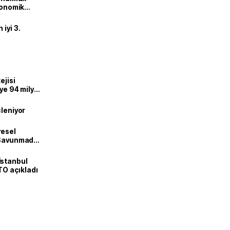
ekonomik
iyi 3.
ejisi
eye 94 milyar
çleniyor
resel
! Savunmadan
İstanbul
İTO açıkladı