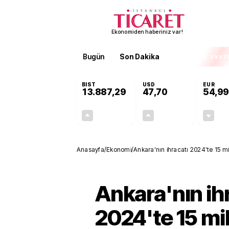
Ekonomiden haberiniz var!
Bugün
Son Dakika
Finans
EKST
BIST
USD
EUR
13.887,29
47,70
54,99
+0,64%
+0,17%
88,47
0,08
Anasayfa
/
Ekonomi
/
Ankara'nın ihracatı 2024'te 15 m
Ankara'nın ih
2024'te 15 mi