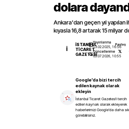
dolara dayand
Ankara'dan geçen yıl yapılan 
kıyasla 16,8 artarak 15 milyar d
Yayınlanma
İSTANBUL
Paylaş
13.02.2025, 16:56
İ
TICARET
Güncellenme
GAZETESI
03.07.2026, 10:55
Google'da bizi tercih
edilen kaynak olarak
ekleyin
İstanbul Ticaret Gazetesi
'i tercih
edilen kaynak olarak ekleyerek
haberlerimizi Google'da daha sı
görebilirsiniz.