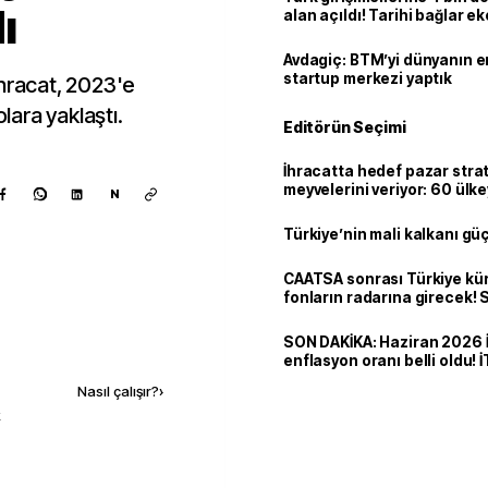
ı
alan açıldı! Tarihi bağlar 
ortaklığa dönüşüyor
Avdagiç: BTM’yi dünyanın en 
startup merkezi yaptık
ihracat, 2023'e
olara yaklaştı.
Editörün Seçimi
İhracatta hedef pazar strat
meyvelerini veriyor: 60 ülk
N
dolarlık satış
Türkiye’nin mali kalkanı gü
CAATSA sonrası Türkiye kü
fonların radarına girecek
finansa yeni eşik
SON DAKİKA: Haziran 2026 
Kaynak ekle
enflasyon oranı belli oldu! 
Nasıl çalışır?
›
k