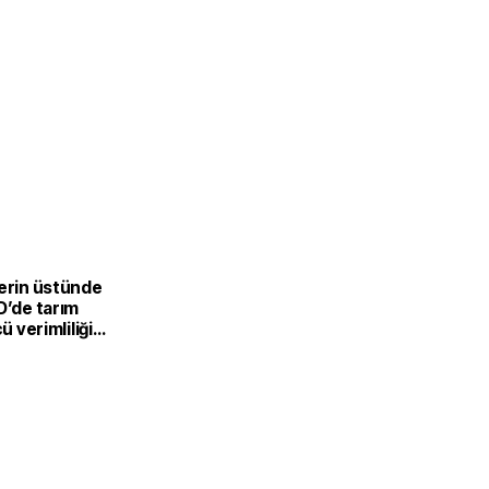
lerin üstünde
D’de tarım
cü verimliliği
eyrekte yüzde