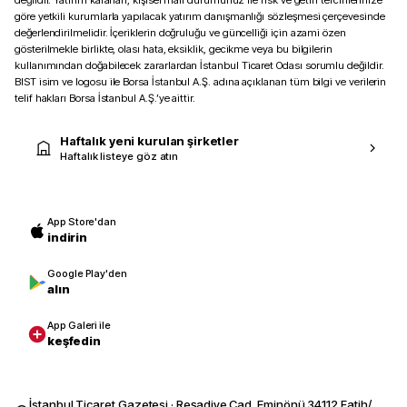
değildir. Yatırım kararları, kişisel mali durumunuz ile risk ve getiri tercihlerinize
göre yetkili kurumlarla yapılacak yatırım danışmanlığı sözleşmesi çerçevesinde
değerlendirilmelidir. İçeriklerin doğruluğu ve güncelliği için azami özen
gösterilmekle birlikte, olası hata, eksiklik, gecikme veya bu bilgilerin
kullanımından doğabilecek zararlardan İstanbul Ticaret Odası sorumlu değildir.
BIST isim ve logosu ile Borsa İstanbul A.Ş. adına açıklanan tüm bilgi ve verilerin
telif hakları Borsa İstanbul A.Ş.’ye aittir.
Haftalık yeni kurulan şirketler
Haftalık listeye göz atın
App Store'dan
indirin
Google Play'den
alın
App Galeri ile
keşfedin
İstanbul Ticaret Gazetesi · Reşadiye Cad. Eminönü 34112 Fatih/