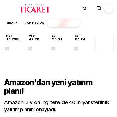
Bugün
Son Dakika
Finans
EKSTRA
BIST
USD
EUR
GBP
13.798,82
47,70
55,01
64,24
PİYASA
VERİLERİ
+0,70%
+0,17%
+0,00%
+0,10%
Dünya
Amazon'dan yeni yatırım
planı!
Amazon, 3 yılda İngiltere'de 40 milyar sterlinlik
yatırım planını onayladı.