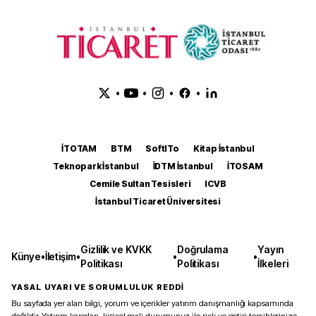
•
•
•
•
İTOTAM
BTM
SoftITo
Kitap İstanbul
Teknopark İstanbul
İDTM İstanbul
İTOSAM
Cemile Sultan Tesisleri
ICVB
İstanbul Ticaret Üniversitesi
Gizlilik ve KVKK
Doğrulama
Yayın
Künye
•
İletişim
•
•
•
Politikası
Politikası
İlkeleri
YASAL UYARI VE SORUMLULUK REDDİ
Bu sayfada yer alan bilgi, yorum ve içerikler yatırım danışmanlığı kapsamında