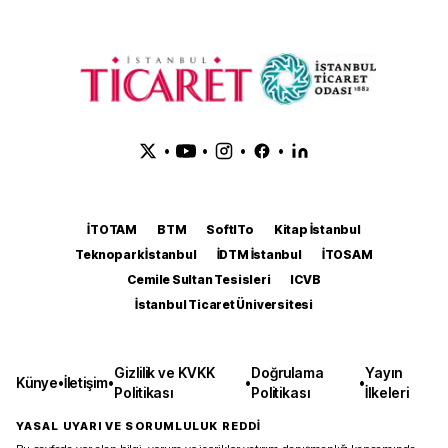
•
•
•
•
İTOTAM
BTM
SoftITo
Kitap İstanbul
Teknopark İstanbul
İDTM İstanbul
İTOSAM
Cemile Sultan Tesisleri
ICVB
İstanbul Ticaret Üniversitesi
Gizlilik ve KVKK
Doğrulama
Yayın
Künye
•
İletişim
•
•
•
Politikası
Politikası
İlkeleri
YASAL UYARI VE SORUMLULUK REDDİ