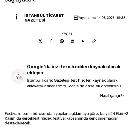
İSTANBUL TICARET
İ
Yayınlanma
14.08.2025, 16:38
GAZETESI
Paylaş
N
Google'da bizi tercih edilen kaynak olarak
ekleyin
İstanbul Ticaret Gazetesi
'i tercih edilen kaynak olarak
ekleyerek haberlerimizi Google'da daha sık görebilirsiniz.
Kaynak ekle
Nasıl çalışır?
›
Festivalin basın bürosundan yapılan açıklamaya göre, bu yıl 24 Ekim-2
Kasım'da gerçekleştirilecek festival kapsamında genç sinemacılar
desteklenecek.