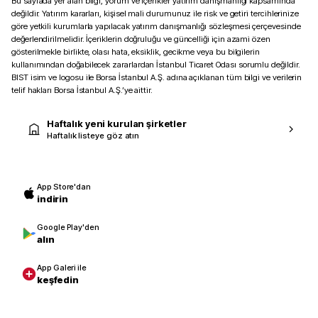
Bu sayfada yer alan bilgi, yorum ve içerikler yatırım danışmanlığı kapsamında
değildir. Yatırım kararları, kişisel mali durumunuz ile risk ve getiri tercihlerinize
göre yetkili kurumlarla yapılacak yatırım danışmanlığı sözleşmesi çerçevesinde
değerlendirilmelidir. İçeriklerin doğruluğu ve güncelliği için azami özen
gösterilmekle birlikte, olası hata, eksiklik, gecikme veya bu bilgilerin
kullanımından doğabilecek zararlardan İstanbul Ticaret Odası sorumlu değildir.
BIST isim ve logosu ile Borsa İstanbul A.Ş. adına açıklanan tüm bilgi ve verilerin
telif hakları Borsa İstanbul A.Ş.’ye aittir.
Haftalık yeni kurulan şirketler
Haftalık listeye göz atın
App Store'dan
indirin
Google Play'den
alın
App Galeri ile
keşfedin