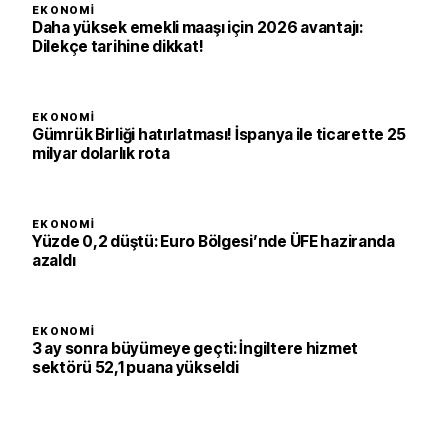
EKONOMI
Daha yüksek emekli maaşı için 2026 avantajı:
Dilekçe tarihine dikkat!
EKONOMI
Gümrük Birliği hatırlatması! İspanya ile ticarette 25
milyar dolarlık rota
EKONOMI
Yüzde 0,2 düştü: Euro Bölgesi’nde ÜFE haziranda
azaldı
EKONOMI
3 ay sonra büyümeye geçti: İngiltere hizmet
sektörü 52,1 puana yükseldi