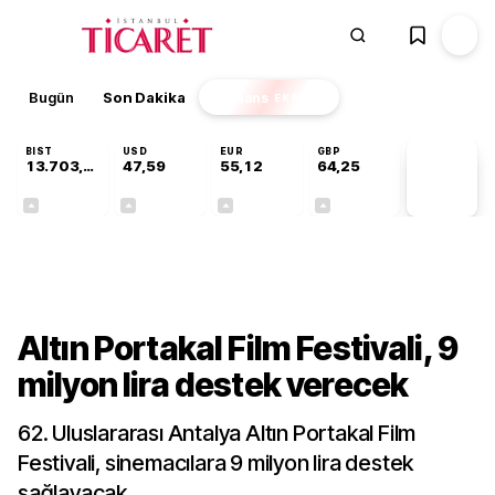
Bugün
Son Dakika
Finans
EKSTRA
BIST
USD
EUR
GBP
13.703,13
47,59
55,12
64,25
PİYASA
VERİLERİ
+0,11%
+0,05%
+0,20%
+0,24%
Ekonomi
Altın Portakal Film Festivali, 9
milyon lira destek verecek
62. Uluslararası Antalya Altın Portakal Film
Festivali, sinemacılara 9 milyon lira destek
sağlayacak.