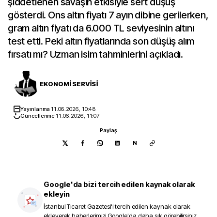
şiddetlenen savaşın etkisiyle sert düşüş
gösterdi. Ons altın fiyatı 7 ayın dibine gerilerken,
gram altın fiyatı da 6.000 TL seviyesinin altını
test etti. Peki altın fiyatlarında son düşüş alım
fırsatı mı? Uzman isim tahminlerini açıkladı.
EKONOMİ SERVİSİ
Yayınlanma
11.06.2026, 10:48
Güncellenme
11.06.2026, 11:07
Paylaş
N
Google'da bizi tercih edilen kaynak olarak
ekleyin
İstanbul Ticaret Gazetesi
'i tercih edilen kaynak olarak
ekleyerek haberlerimizi Google'da daha sık görebilirsiniz.