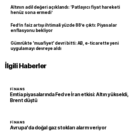
Altının adil değeri açıklandı: ‘Patlayıcı fiyat hareketi
henüz sona ermedi’
Fed’in faiz artışı ihtimali yüzde 88’e çıktı: Piyasalar
enflasyonu bekliyor
Gümrükte 'muafiyet' devri bitti: AB, e-ticarette yeni
uygulamayı devreye aldı
İlgili Haberler
FINANS
Emtia piyasalarında Fed ve İran etkisi: Altın yükseldi,
Brent düştü
FINANS
Avrupa'da doğal gaz stokları alarm veriyor