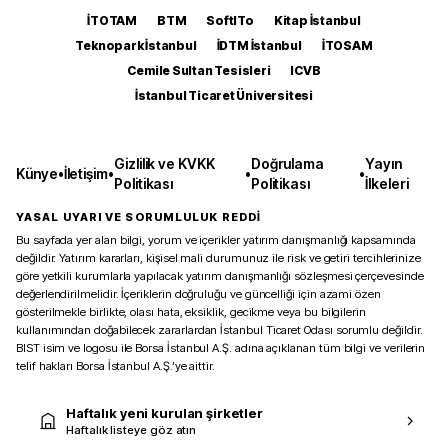
İTOTAM
BTM
SoftITo
Kitap İstanbul
Teknopark İstanbul
İDTM İstanbul
İTOSAM
Cemile Sultan Tesisleri
ICVB
İstanbul Ticaret Üniversitesi
Gizlilik ve KVKK
Doğrulama
Yayın
Künye
•
İletişim
•
•
•
Politikası
Politikası
İlkeleri
YASAL UYARI VE SORUMLULUK REDDİ
Bu sayfada yer alan bilgi, yorum ve içerikler yatırım danışmanlığı kapsamında
değildir. Yatırım kararları, kişisel mali durumunuz ile risk ve getiri tercihlerinize
göre yetkili kurumlarla yapılacak yatırım danışmanlığı sözleşmesi çerçevesinde
değerlendirilmelidir. İçeriklerin doğruluğu ve güncelliği için azami özen
gösterilmekle birlikte, olası hata, eksiklik, gecikme veya bu bilgilerin
kullanımından doğabilecek zararlardan İstanbul Ticaret Odası sorumlu değildir.
BIST isim ve logosu ile Borsa İstanbul A.Ş. adına açıklanan tüm bilgi ve verilerin
telif hakları Borsa İstanbul A.Ş.’ye aittir.
Haftalık yeni kurulan şirketler
Haftalık listeye göz atın