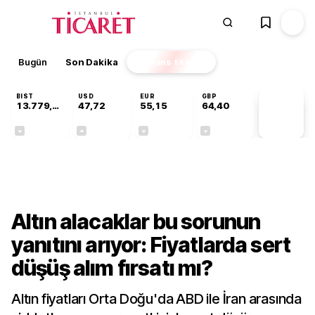
Bugün
Son Dakika
Finans
EKSTRA
BIST
USD
EUR
GBP
13.779,39
47,72
55,15
64,40
PİYASA
VERİLERİ
-0,14%
+0,01%
-0,07%
-0,02%
Finans
Altın alacaklar bu sorunun
yanıtını arıyor: Fiyatlarda sert
düşüş alım fırsatı mı?
Altın fiyatları Orta Doğu'da ABD ile İran arasında