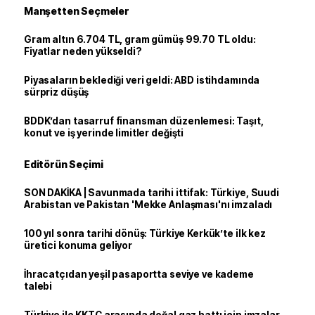
Manşetten Seçmeler
Gram altın 6.704 TL, gram gümüş 99.70 TL oldu:
Fiyatlar neden yükseldi?
Piyasaların beklediği veri geldi: ABD istihdamında
sürpriz düşüş
BDDK’dan tasarruf finansman düzenlemesi: Taşıt,
konut ve iş yerinde limitler değişti
Editörün Seçimi
SON DAKİKA | Savunmada tarihi ittifak: Türkiye, Suudi
Arabistan ve Pakistan 'Mekke Anlaşması'nı imzaladı
100 yıl sonra tarihi dönüş: Türkiye Kerkük’te ilk kez
üretici konuma geliyor
İhracatçıdan yeşil pasaportta seviye ve kademe
talebi