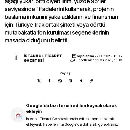
aşağı yukarı bitti diyebilirim, yüzde 95'ler
seviyesinde" ifadelerini kullanarak, projenin
başlama imkanını yakaladıklarını ve finansman
için Türkiye-Irak ortak şirketi veya dörtlü
mutabakatla fon kurulması seçeneklerinin
masada olduğunu belirtti.
İSTANBUL TICARET
Yayınlanma
22.06.2025, 11:08
İ
GAZETESI
Güncellenme
22.06.2025, 11:10
Paylaş
N
Google'da bizi tercih edilen kaynak olarak
ekleyin
İstanbul Ticaret Gazetesi
'i tercih edilen kaynak olarak
ekleyerek haberlerimizi Google'da daha sık görebilirsiniz.