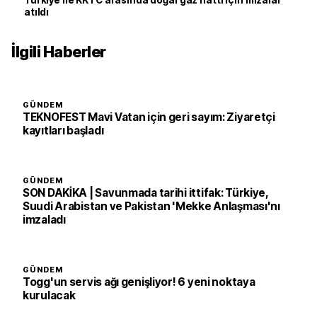
Türkiye ile KKTC arasında doğal gaz hattı için imzalar
atıldı
İlgili Haberler
GÜNDEM
TEKNOFEST Mavi Vatan için geri sayım: Ziyaretçi
kayıtları başladı
GÜNDEM
SON DAKİKA | Savunmada tarihi ittifak: Türkiye,
Suudi Arabistan ve Pakistan 'Mekke Anlaşması'nı
imzaladı
GÜNDEM
Togg'un servis ağı genişliyor! 6 yeni noktaya
kurulacak