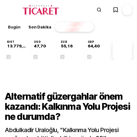
Bugün
Son Dakika
Finans
EKSTRA
BIST
USD
EUR
GBP
13.779,39
47,70
55,16
64,40
PİYASA
VERİLERİ
-0,14%
+0,15%
+0,28%
+0,35%
Gündem
Alternatif güzergahlar önem
kazandı: Kalkınma Yolu Projesi
ne durumda?
Abdulkadir Uraloğlu, "Kalkınma Yolu Projesi