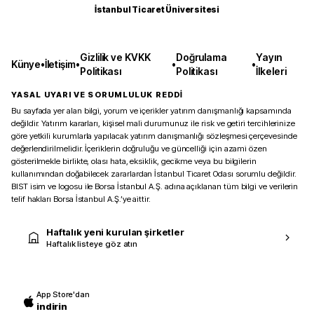
İstanbul Ticaret Üniversitesi
Gizlilik ve KVKK
Doğrulama
Yayın
Künye
•
İletişim
•
•
•
Politikası
Politikası
İlkeleri
YASAL UYARI VE SORUMLULUK REDDİ
Bu sayfada yer alan bilgi, yorum ve içerikler yatırım danışmanlığı kapsamında
değildir. Yatırım kararları, kişisel mali durumunuz ile risk ve getiri tercihlerinize
göre yetkili kurumlarla yapılacak yatırım danışmanlığı sözleşmesi çerçevesinde
değerlendirilmelidir. İçeriklerin doğruluğu ve güncelliği için azami özen
gösterilmekle birlikte, olası hata, eksiklik, gecikme veya bu bilgilerin
kullanımından doğabilecek zararlardan İstanbul Ticaret Odası sorumlu değildir.
BIST isim ve logosu ile Borsa İstanbul A.Ş. adına açıklanan tüm bilgi ve verilerin
telif hakları Borsa İstanbul A.Ş.’ye aittir.
Haftalık yeni kurulan şirketler
Haftalık listeye göz atın
App Store'dan
indirin