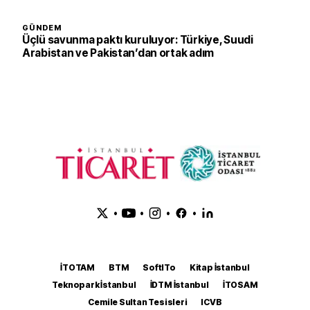
GÜNDEM
Üçlü savunma paktı kuruluyor: Türkiye, Suudi
Arabistan ve Pakistan’dan ortak adım
•
•
•
•
İTOTAM
BTM
SoftITo
Kitap İstanbul
Teknopark İstanbul
İDTM İstanbul
İTOSAM
Cemile Sultan Tesisleri
ICVB