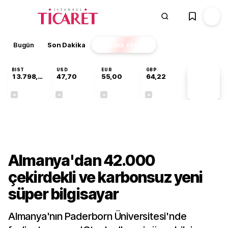
Bugün
Son Dakika
Finans
EKSTRA
BIST
USD
EUR
GBP
13.798,82
47,70
55,00
64,22
PİYASA
VERİLERİ
+0,70%
+0,16%
-0,03%
+0,07%
Teknoloji
Almanya'dan 42.000
çekirdekli ve karbonsuz yeni
süper bilgisayar
Almanya'nın Paderborn Üniversitesi'nde