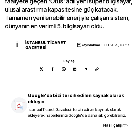
faaliyete geçen 'Otus' adlı yeni süper bilgisayar,
ulusal araştırma kapasitesine güç katacak.
Tamamen yenilenebilir enerjiyle çalışan sistem,
dünyanın en verimli 5. bilgisayarı oldu.
İSTANBUL TICARET
İ
Yayınlanma
13.11.2025, 09:27
GAZETESI
Paylaş
N
Google'da bizi tercih edilen kaynak olarak
ekleyin
İstanbul Ticaret Gazetesi
'i tercih edilen kaynak olarak
ekleyerek haberlerimizi Google'da daha sık görebilirsiniz.
Kaynak ekle
Nasıl çalışır?
›