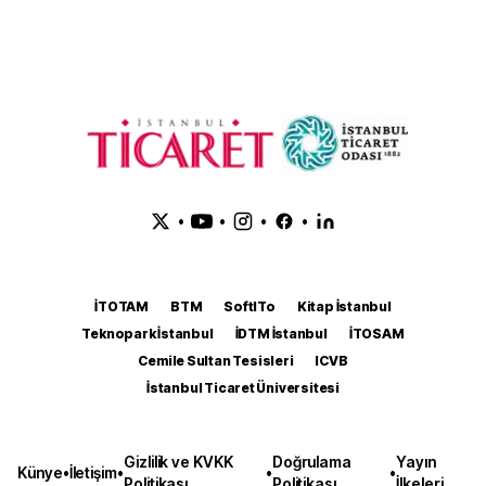
•
•
•
•
İTOTAM
BTM
SoftITo
Kitap İstanbul
Teknopark İstanbul
İDTM İstanbul
İTOSAM
Cemile Sultan Tesisleri
ICVB
İstanbul Ticaret Üniversitesi
Gizlilik ve KVKK
Doğrulama
Yayın
Künye
•
İletişim
•
•
•
Politikası
Politikası
İlkeleri