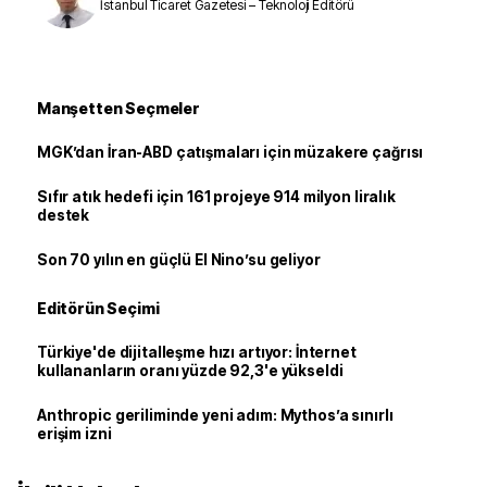
İstanbul Ticaret Gazetesi – Teknoloji Editörü
Manşetten Seçmeler
MGK’dan İran-ABD çatışmaları için müzakere çağrısı
Sıfır atık hedefi için 161 projeye 914 milyon liralık
destek
Son 70 yılın en güçlü El Nino’su geliyor
Editörün Seçimi
Türkiye'de dijitalleşme hızı artıyor: İnternet
kullananların oranı yüzde 92,3'e yükseldi
Anthropic geriliminde yeni adım: Mythos’a sınırlı
erişim izni