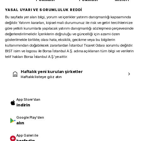
YASAL UYARI VE SORUMLULUK REDDİ
Bu sayfada yer alan bilgi, yorum ve içerikler yatırım danışmanlığı kapsamında
değildir. Yatırım kararları, kişisel mali durumunuz ile risk ve getiri tercihlerinize
göre yetkili kurumlarla yapılacak yatırım danışmanlığı sözleşmesi çerçevesinde
değerlendirilmelidir. İçeriklerin doğruluğu ve güncelliği için azami özen
gösterilmekle birlikte, olası hata, eksiklik, gecikme veya bu bilgilerin
kullanımından doğabilecek zararlardan İstanbul Ticaret Odası sorumlu değildir.
BIST isim ve logosu ile Borsa İstanbul A.Ş. adına açıklanan tüm bilgi ve verilerin
telif hakları Borsa İstanbul A.Ş.’ye aittir.
Haftalık yeni kurulan şirketler
Haftalık listeye göz atın
App Store'dan
indirin
Google Play'den
alın
App Galeri ile
keşfedin