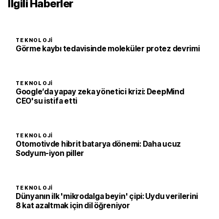
İlgili Haberler
TEKNOLOJI
Görme kaybı tedavisinde moleküler protez devrimi
TEKNOLOJI
Google’da yapay zeka yönetici krizi: DeepMind
CEO'su istifa etti
TEKNOLOJI
Otomotivde hibrit batarya dönemi: Daha ucuz
Sodyum-iyon piller
TEKNOLOJI
Dünyanın ilk 'mikrodalga beyin' çipi: Uydu verilerini
8 kat azaltmak için dil öğreniyor