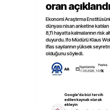
oran açıkland
Ekonomi Araştırma Enstitüsünü
dünyası nisan anketine katılan
8,1’i hayatta kalmalarının risk 
duyurdu. Ifo Müdürü Klaus Wo
iflas sayılarının yüksek seyre
olduğunu söyledi.
Paylaş
Yayınlanma
AA
11.05.2026, 10:55
Google'da bizi tercih
edilen kaynak olarak
ekleyin