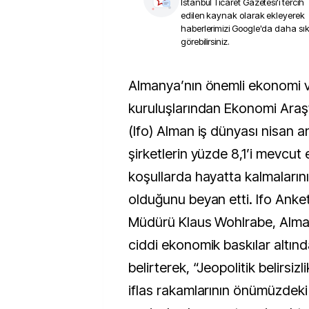
İstanbul Ticaret Gazetesi
'i tercih
edilen kaynak olarak ekleyerek
haberlerimizi Google'da daha sı
görebilirsiniz.
Almanya’nın önemli ekonomi ve düşünce
kuruluşlarından Ekonomi Araş
(Ifo) Alman iş dünyası nisan a
şirketlerin yüzde 8,1’i mevcu
koşullarda hayatta kalmalarını
olduğunu beyan etti. Ifo Anke
Müdürü Klaus Wohlrabe, Alman
ciddi ekonomik baskılar altın
belirterek, “Jeopolitik belirsiz
iflas rakamlarının önümüzdek