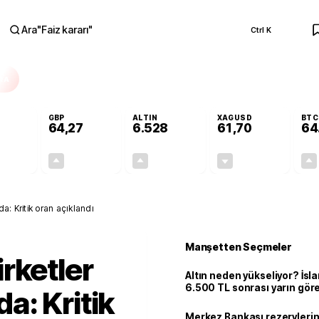
Ara
"
Faiz kararı
"
Ctrl K
RA
GBP
ALTIN
XAGUSD
BTC
64,27
6.528
61,70
64
+0,09%
+0,26%
+0,49%
-0,55%
0,05
0,17
31,77
-0,34
nda: Kritik oran açıklandı
Manşetten Seçmeler
rketler
Altın neden yükseliyor? İs
6.500 TL sonrası yarın gör
nda: Kritik
seviyeyi açıkladı: 2 ihtimal 
Merkez Bankası rezervlerin