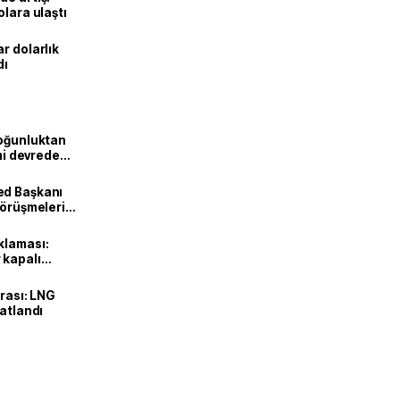
olara ulaştı
r dolarlık
dı
Yoğunluktan
emi devreden
ed Başkanı
görüşmeleri
klaması:
 kapalı
urası: LNG
katlandı