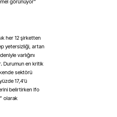
emel görünüyor”
k her 12 şirketten
lep yetersizliği, artan
deniyle varlığını
. Durumun en kritik
akende sektörü
 yüzde 17,4’ü
rini belirtirken Ifo
” olarak