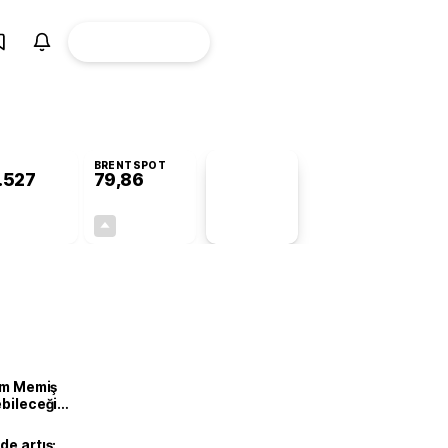
ÜYE
CANLI BORSA
Girişi
BRENTSPOT
.527
79,86
PİYASA
VERİLERİ
+0,09%
+1,20%
+0,00
0,95
lam Memiş
ebileceği
var
de artış: