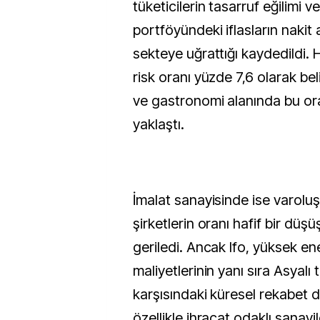
tüketicilerin tasarruf eğilimi v
portföyündeki iflasların nakit
sekteye uğrattığı kaydedildi.
risk oranı yüzde 7,6 olarak be
ve gastronomi alanında bu or
yaklaştı.
İmalat sanayisinde ise varolu
şirketlerin oranı hafif bir düşü
geriledi. Ancak Ifo, yüksek e
maliyetlerinin yanı sıra Asyalı 
karşısındaki küresel rekabet d
özellikle ihracat odaklı sanayi