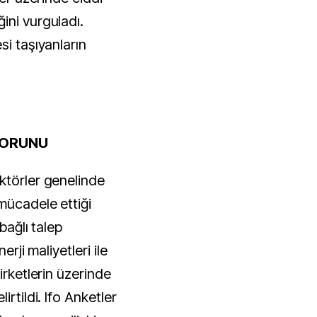
ini vurguladı.
si taşıyanların
SORUNU
ktörler genelinde
mücadele ettiği
bağlı talep
erji maliyetleri ile
irketlerin üzerinde
irtildi. Ifo Anketler