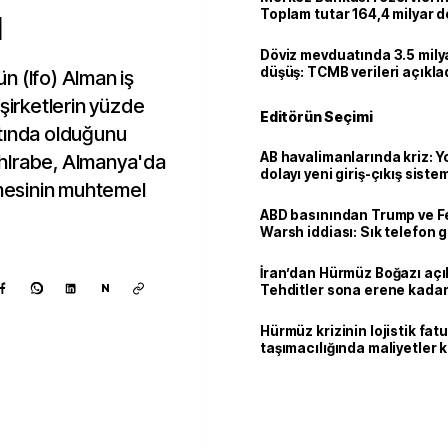
ı
Toplam tutar 164,4 milyar d
Döviz mevduatında 3.5 milya
düşüş: TCMB verileri açıkla
n (Ifo) Alman iş
 şirketlerin yüzde
Editörün Seçimi
altında olduğunu
AB havalimanlarında kriz: 
hlrabe, Almanya'da
dolayı yeni giriş-çıkış sist
tmesinin muhtemel
çıkarılıyor
ABD basınından Trump ve F
Warsh iddiası: Sık telefon 
dikkat çekiyor
İran’dan Hürmüz Boğazı açı
N
Tehditler sona erene kadar
kalacak
Hürmüz krizinin lojistik fat
taşımacılığında maliyetler 
Kaynak ekle