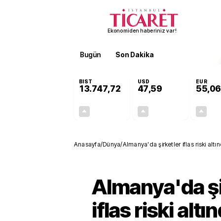
Ekonomiden haberiniz var!
Bugün
Son Dakika
Finans
EKST
BIST
USD
EUR
13.747,72
47,59
55,06
+0,33%
+0,06%
44,59
0,03
Anasayfa
/
Dünya
/
Almanya'da şirketler iflas riski altı
Almanya'da şi
iflas riski altı