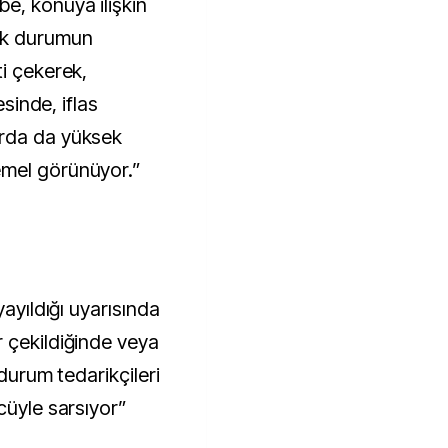
e, konuya ilişkin
ik durumun
ti çekerek,
esinde, iflas
arda da yüksek
emel görünüyor.”
yayıldığı uyarısında
 çekildiğinde veya
 durum tedarikçileri
cüyle sarsıyor”