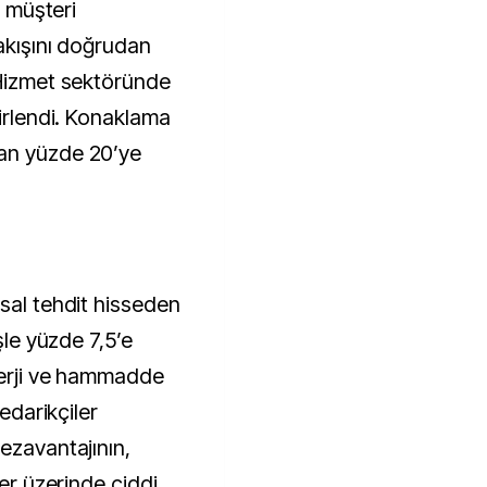
e müşteri
 akışını doğrudan
 Hizmet sektöründe
lirlendi. Konaklama
an yüzde 20’ye
şsal tehdit hisseden
şle yüzde 7,5’e
nerji ve hammadde
tedarikçiler
ezavantajının,
ler üzerinde ciddi