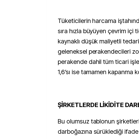
Tüketicilerin harcama iştahın
sıra hızla büyüyen çevrim içi ti
kaynaklı düşük maliyetli tedari
geleneksel perakendecileri zo
perakende dahil tüm ticari işl
1,6’sı ise tamamen kapanma k
ŞİRKETLERDE LİKİDİTE DA
Bu olumsuz tablonun şirketleri c
darboğazına sürüklediği ifade 