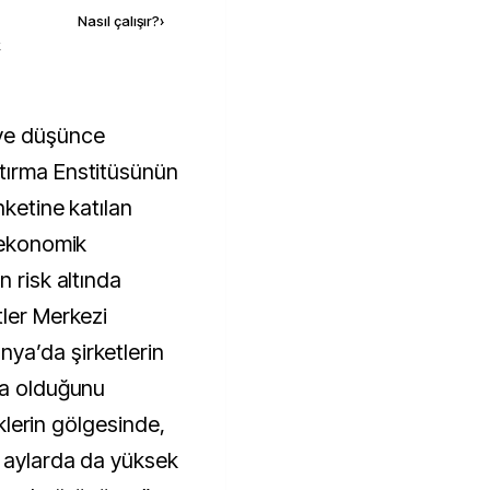
Nasıl çalışır?
›
k
tırma Enstitüsünün
nketine katılan
t ekonomik
n risk altında
tler Merkezi
ya’da şirketlerin
da olduğunu
liklerin gölgesinde,
i aylarda da yüksek