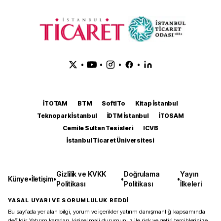
•
•
•
•
İTOTAM
BTM
SoftITo
Kitap İstanbul
Teknopark İstanbul
İDTM İstanbul
İTOSAM
Cemile Sultan Tesisleri
ICVB
İstanbul Ticaret Üniversitesi
Gizlilik ve KVKK
Doğrulama
Yayın
Künye
•
İletişim
•
•
•
Politikası
Politikası
İlkeleri
YASAL UYARI VE SORUMLULUK REDDİ
Bu sayfada yer alan bilgi, yorum ve içerikler yatırım danışmanlığı kapsamında
değildir. Yatırım kararları, kişisel mali durumunuz ile risk ve getiri tercihlerinize