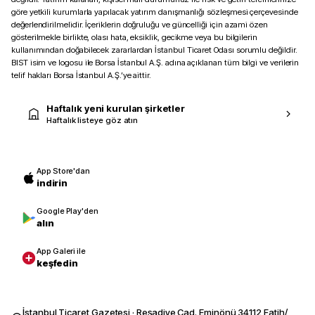
göre yetkili kurumlarla yapılacak yatırım danışmanlığı sözleşmesi çerçevesinde
değerlendirilmelidir. İçeriklerin doğruluğu ve güncelliği için azami özen
gösterilmekle birlikte, olası hata, eksiklik, gecikme veya bu bilgilerin
kullanımından doğabilecek zararlardan İstanbul Ticaret Odası sorumlu değildir.
BIST isim ve logosu ile Borsa İstanbul A.Ş. adına açıklanan tüm bilgi ve verilerin
telif hakları Borsa İstanbul A.Ş.’ye aittir.
Haftalık yeni kurulan şirketler
Haftalık listeye göz atın
App Store'dan
indirin
Google Play'den
alın
App Galeri ile
keşfedin
İstanbul Ticaret Gazetesi · Reşadiye Cad. Eminönü 34112 Fatih/