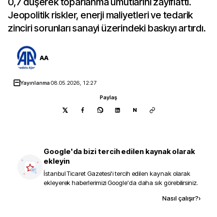
0,7 düşerek toparlanma umutlarını zayıflattı.
Jeopolitik riskler, enerji maliyetleri ve tedarik
zinciri sorunları sanayi üzerindeki baskıyı artırdı.
AA
Yayınlanma
08.05.2026, 12:27
Paylaş
N
Google'da bizi tercih edilen kaynak olarak
ekleyin
İstanbul Ticaret Gazetesi
'i tercih edilen kaynak olarak
ekleyerek haberlerimizi Google'da daha sık görebilirsiniz.
Kaynak ekle
Nasıl çalışır?
›