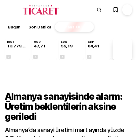
Bugün
Son Dakika
Finans
EKSTRA
BIST
USD
EUR
GBP
13.779,39
47,71
55,19
64,41
PİYASA
VERİLERİ
-0,14%
+0,18%
+0,32%
+0,38%
Dünya
Almanya sanayisinde alarm:
Üretim beklentilerin aksine
geriledi
Almanya’da sanayi üretimi mart ayında yüzde