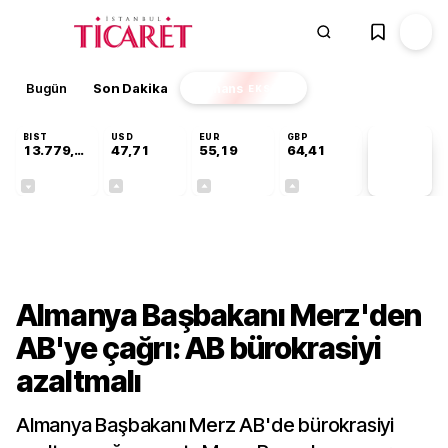
Bugün
Son Dakika
Finans
EKSTRA
BIST
USD
EUR
GBP
13.779,39
47,71
55,19
64,41
PİYASA
VERİLERİ
-0,14%
+0,18%
+0,32%
+0,38%
Dünya
Almanya Başbakanı Merz'den
AB'ye çağrı: AB bürokrasiyi
azaltmalı
Almanya Başbakanı Merz AB'de bürokrasiyi