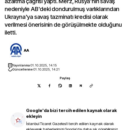
azaltma çağrısı yaptı. Merz, Rusya'nın savaş
nedeniyle AB'deki dondurulmuş varlıklarından
Ukrayna'ya savaş tazminatı kredisi olarak
verilmesi önerisinin de görüşülmekte olduğunu
iletti.
AA
Yayınlanma
01.10.2025, 14:15
Güncellenme
01.10.2025, 14:21
Paylaş
N
Google'da bizi tercih edilen kaynak olarak
ekleyin
İstanbul Ticaret Gazetesi
'i tercih edilen kaynak olarak
ekleyerek haberlerimizi Google'da daha sık görebilirsiniz.