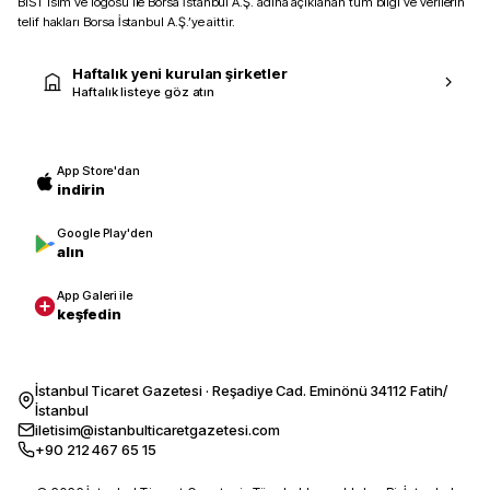
BIST isim ve logosu ile Borsa İstanbul A.Ş. adına açıklanan tüm bilgi ve verilerin
telif hakları Borsa İstanbul A.Ş.’ye aittir.
Haftalık yeni kurulan şirketler
Haftalık listeye göz atın
App Store'dan
indirin
Google Play'den
alın
App Galeri ile
keşfedin
İstanbul Ticaret Gazetesi · Reşadiye Cad. Eminönü 34112 Fatih/
İstanbul
iletisim@istanbulticaretgazetesi.com
+90 212 467 65 15