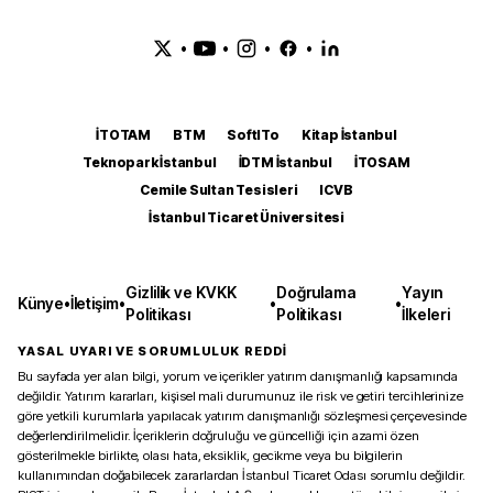
•
•
•
•
İTOTAM
BTM
SoftITo
Kitap İstanbul
Teknopark İstanbul
İDTM İstanbul
İTOSAM
Cemile Sultan Tesisleri
ICVB
İstanbul Ticaret Üniversitesi
Gizlilik ve KVKK
Doğrulama
Yayın
Künye
•
İletişim
•
•
•
Politikası
Politikası
İlkeleri
YASAL UYARI VE SORUMLULUK REDDİ
Bu sayfada yer alan bilgi, yorum ve içerikler yatırım danışmanlığı kapsamında
değildir. Yatırım kararları, kişisel mali durumunuz ile risk ve getiri tercihlerinize
göre yetkili kurumlarla yapılacak yatırım danışmanlığı sözleşmesi çerçevesinde
değerlendirilmelidir. İçeriklerin doğruluğu ve güncelliği için azami özen
gösterilmekle birlikte, olası hata, eksiklik, gecikme veya bu bilgilerin
kullanımından doğabilecek zararlardan İstanbul Ticaret Odası sorumlu değildir.