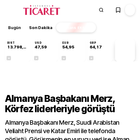
Bugün
Son Dakika
Finans
EKSTRA
BIST
USD
EUR
GBP
13.798,82
47,59
54,95
64,17
PİYASA
VERİLERİ
+0,70%
+0,05%
-0,11%
+0,12%
Dünya
Almanya Başbakanı Merz,
Körfez liderleriyle görüştü
Almanya Başbakanı Merz, Suudi Arabistan
Veliaht Prensi ve Katar Emiri ile telefonda
görüştü. Görüşmenin en vurucu yeri ise Alman