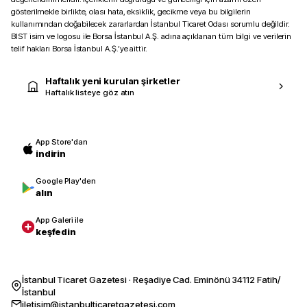
gösterilmekle birlikte, olası hata, eksiklik, gecikme veya bu bilgilerin
kullanımından doğabilecek zararlardan İstanbul Ticaret Odası sorumlu değildir.
BIST isim ve logosu ile Borsa İstanbul A.Ş. adına açıklanan tüm bilgi ve verilerin
telif hakları Borsa İstanbul A.Ş.’ye aittir.
Haftalık yeni kurulan şirketler
Haftalık listeye göz atın
App Store'dan
indirin
Google Play'den
alın
App Galeri ile
keşfedin
İstanbul Ticaret Gazetesi · Reşadiye Cad. Eminönü 34112 Fatih/
İstanbul
iletisim@istanbulticaretgazetesi.com