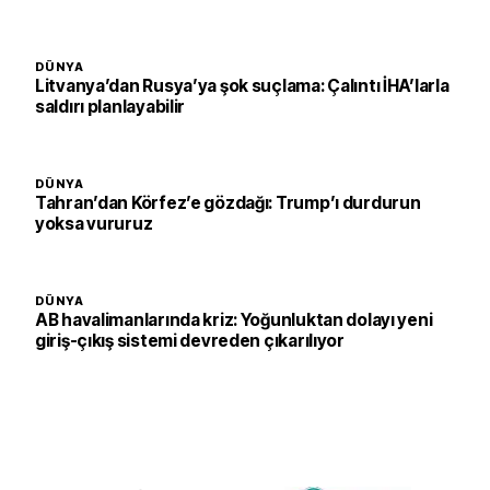
DÜNYA
Litvanya’dan Rusya’ya şok suçlama: Çalıntı İHA’larla
saldırı planlayabilir
DÜNYA
Tahran’dan Körfez’e gözdağı: Trump’ı durdurun
yoksa vururuz
DÜNYA
AB havalimanlarında kriz: Yoğunluktan dolayı yeni
giriş-çıkış sistemi devreden çıkarılıyor