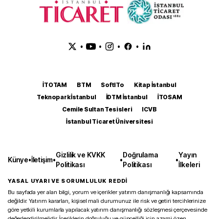
•
•
•
•
İTOTAM
BTM
SoftITo
Kitap İstanbul
Teknopark İstanbul
İDTM İstanbul
İTOSAM
Cemile Sultan Tesisleri
ICVB
İstanbul Ticaret Üniversitesi
Gizlilik ve KVKK
Doğrulama
Yayın
Künye
•
İletişim
•
•
•
Politikası
Politikası
İlkeleri
YASAL UYARI VE SORUMLULUK REDDİ
Bu sayfada yer alan bilgi, yorum ve içerikler yatırım danışmanlığı kapsamında
değildir. Yatırım kararları, kişisel mali durumunuz ile risk ve getiri tercihlerinize
göre yetkili kurumlarla yapılacak yatırım danışmanlığı sözleşmesi çerçevesinde
değerlendirilmelidir. İçeriklerin doğruluğu ve güncelliği için azami özen