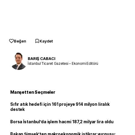
Beğen
Kaydet
BARIŞ CABACI
İstanbul Ticaret Gazetesi – Ekonomi Editörü
Manşetten Seçmeler
Sıfır atık hedefi için 161 projeye 914 milyon liralık
destek
Borsa İstanbul’da işlem hacmi 187,2 milyar lira oldu
Bakan Şimşek’ten makroekonomik istikrar vurgusu: