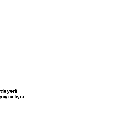
L
de yerli
payı artıyor