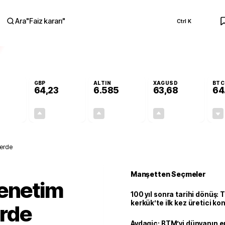
Ara
"
Faiz kararı
"
Ctrl K
RA
GBP
ALTIN
XAGUSD
BTC
64,23
6.585
63,68
64
-0,01%
+0,09%
+1,42%
+3,54%
0,00
0,06
92,23
2,18
lerde
Manşetten Seçmeler
denetim
100 yıl sonra tarihi dönüş: 
kerkük’te ilk kez üretici k
erde
Avdagiç: BTM’yi dünyanın en 