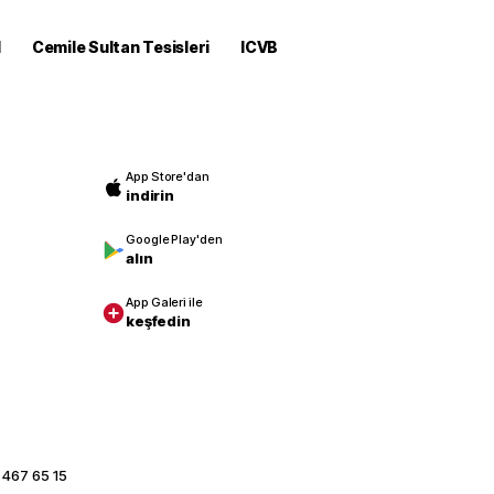
M
Cemile Sultan Tesisleri
ICVB
App Store'dan
indirin
Google Play'den
alın
App Galeri ile
keşfedin
 467 65 15