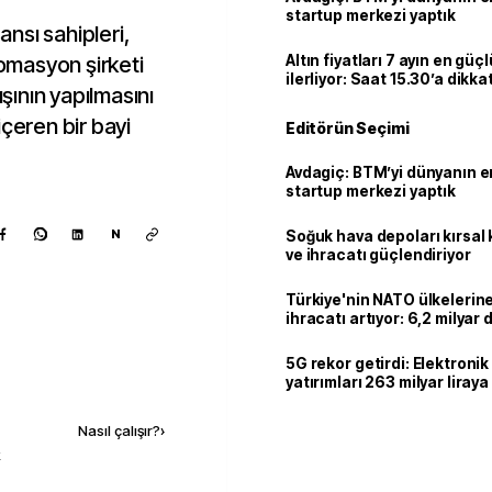
startup merkezi yaptık
ansı sahipleri,
tomasyon şirketi
Altın fiyatları 7 ayın en güç
ilerliyor: Saat 15.30’a dikka
ışının yapılmasını
içeren bir bayi
Editörün Seçimi
Avdagiç: BTM’yi dünyanın en 
startup merkezi yaptık
N
Soğuk hava depoları kırsal 
ve ihracatı güçlendiriyor
Türkiye'nin NATO ülkeleri
ihracatı artıyor: 6,2 milyar d
milyar doları aştı
5G rekor getirdi: Elektroni
yatırımları 263 milyar liraya
Kaynak ekle
Nasıl çalışır?
›
k