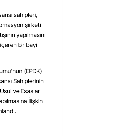
tomasyon şirketi
tışının yapılmasını
içeren bir bayi
rumu’nun (EPDK)
sansı Sahiplerinin
 Usul ve Esaslar
pılmasına İlişkin
mlandı.