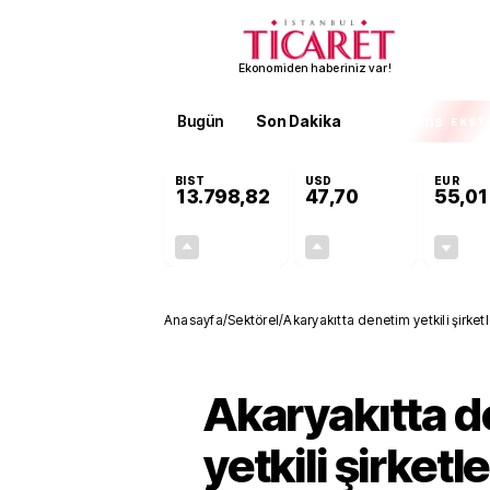
Ekonomiden haberiniz var!
Bugün
Son Dakika
Finans
EKST
BIST
USD
EUR
13.798,82
47,70
55,01
+0,70%
+0,17%
95,68
0,08
Anasayfa
/
Sektörel
/
Akaryakıtta denetim yetkili şirket
Akaryakıtta 
yetkili şirketl