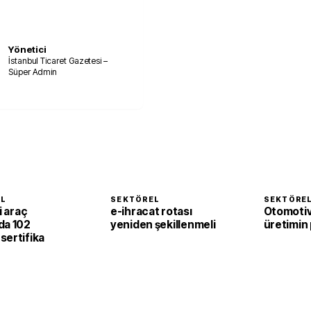
Yönetici
İstanbul Ticaret Gazetesi –
Süper Admin
EL
SEKTÖREL
SEKTÖRE
i araç
e-ihracat rotası
Otomotiv
da 102
yeniden şekillenmeli
üretimin 
sertifika