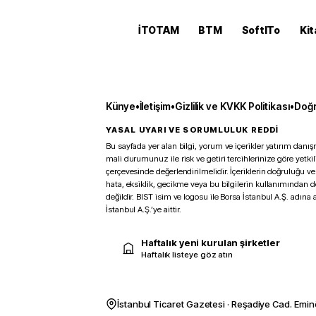
İTOTAM
BTM
SoftITo
Kit
Künye
•
İletişim
•
Gizlilik ve KVKK Politikası
•
Doğr
YASAL UYARI VE SORUMLULUK REDDİ
Bu sayfada yer alan bilgi, yorum ve içerikler yatırım danışm
mali durumunuz ile risk ve getiri tercihlerinize göre yetk
çerçevesinde değerlendirilmelidir. İçeriklerin doğruluğu ve
hata, eksiklik, gecikme veya bu bilgilerin kullanımından 
değildir. BIST isim ve logosu ile Borsa İstanbul A.Ş. adına a
İstanbul A.Ş.’ye aittir.
Haftalık yeni kurulan şirketler
Haftalık listeye göz atın
İstanbul Ticaret Gazetesi · Reşadiye Cad. Emin