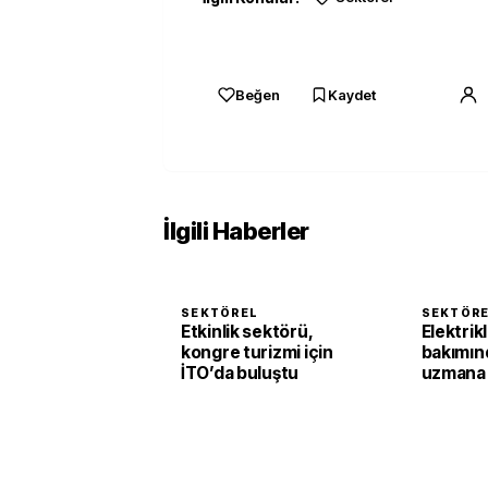
Beğen
Kaydet
İlgili Haberler
SEKTÖREL
SEKTÖR
Etkinlik sektörü,
Elektrikl
kongre turizmi için
bakımın
İTO’da buluştu
uzmana 