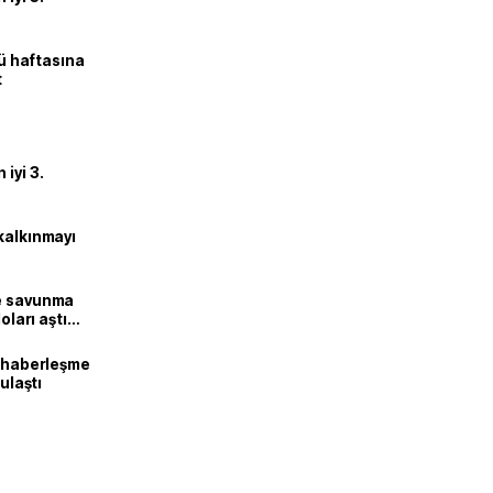
lü haftasına
t
iyi 3.
kalkınmayı
ne savunma
oları aştı
k haberleşme
 ulaştı