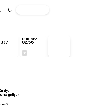
ÜYE
CANLI BORSA
Girişi
BRENTSPOT
.337
82,56
PİYASA
VERİLERİ
-0,78%
-0,27%
+0,00
-0,22
Türkiye
onuma geliyor
iyi 3.