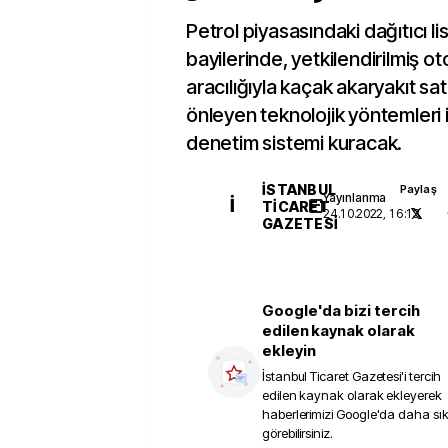
Petrol piyasasındaki dağıtıcı lis
bayilerinde, yetkilendirilmiş o
aracılığıyla kaçak akaryakıt sat
önleyen teknolojik yöntemleri 
denetim sistemi kuracak.
İSTANBUL
Paylaş
Yayınlanma
İ
TICARET
24.10.2022, 16:13
GAZETESI
Google'da bizi tercih
edilen kaynak olarak
ekleyin
İstanbul Ticaret Gazetesi
'i tercih
edilen kaynak olarak ekleyerek
haberlerimizi Google'da daha sı
görebilirsiniz.