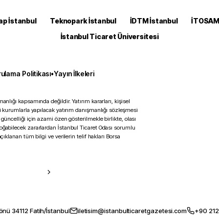
ap İstanbul
Teknopark İstanbul
İDTM İstanbul
İTOSA
İstanbul Ticaret Üniversitesi
ulama Politikası
•
Yayın İlkeleri
anlığı kapsamında değildir. Yatırım kararları, kişisel
ili kurumlarla yapılacak yatırım danışmanlığı sözleşmesi
 güncelliği için azami özen gösterilmekle birlikte, olası
doğabilecek zararlardan İstanbul Ticaret Odası sorumlu
çıklanan tüm bilgi ve verilerin telif hakları Borsa
önü 34112 Fatih/İstanbul
iletisim@istanbulticaretgazetesi.com
+90 212