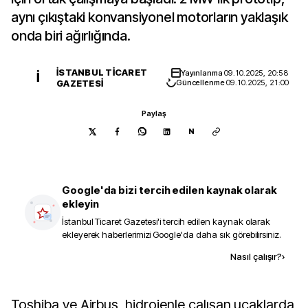
aynı çıkıştaki konvansiyonel motorların yaklaşık
onda biri ağırlığında.
İSTANBUL TICARET
Yayınlanma
09.10.2025, 20:58
İ
GAZETESI
Güncellenme
09.10.2025, 21:00
Paylaş
N
Google'da bizi tercih edilen kaynak olarak
ekleyin
İstanbul Ticaret Gazetesi
'i tercih edilen kaynak olarak
ekleyerek haberlerimizi Google'da daha sık görebilirsiniz.
Kaynak ekle
Nasıl çalışır?
›
Toshiba ve Airbus, hidrojenle çalışan uçaklarda