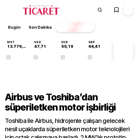
Bugün
Son Dakika
Finans
EKSTRA
BIST
USD
EUR
GBP
13.779,39
47,71
55,19
64,41
PİYASA
VERİLERİ
-0,14%
+0,18%
+0,32%
+0,38%
Teknoloji
Airbus ve Toshiba’dan
süperiletken motor işbirliği
Toshiba ile Airbus, hidrojenle çalışan gelecek
nesil uçaklarda süperiletken motor teknolojileri
için ortak çalışmaya başladı. 2 MW’lık prototip,