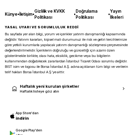
Gizlilik ve KVKK
Doğrulama
Yayın
Künye
•
İletişim
•
•
•
Politikası
Politikası
İlkeleri
YASAL UYARI VE SORUMLULUK REDDİ
Bu sayfada yer alan bilgi, yorum ve içerikler yatırım danışmanlığı kapsamında
değildir. Yatırım kararları, kişisel mali durumunuz ile risk ve getiri tercihlerinize
göre yetkili kurumlarla yapılacak yatırım danışmanlığı sözleşmesi çerçevesinde
değerlendirilmelidir. İçeriklerin doğruluğu ve güncelliği için azami özen
gösterilmekle birlikte, olası hata, eksiklik, gecikme veya bu bilgilerin
kullanımından doğabilecek zararlardan İstanbul Ticaret Odası sorumlu değildir.
BIST isim ve logosu ile Borsa İstanbul A.Ş. adına açıklanan tüm bilgi ve verilerin
telif hakları Borsa İstanbul A.Ş.’ye aittir.
Haftalık yeni kurulan şirketler
Haftalık listeye göz atın
App Store'dan
indirin
Google Play'den