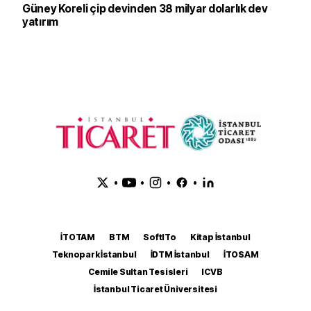
Güney Koreli çip devinden 38 milyar dolarlık dev
yatırım
•
•
•
•
İTOTAM
BTM
SoftITo
Kitap İstanbul
Teknopark İstanbul
İDTM İstanbul
İTOSAM
Cemile Sultan Tesisleri
ICVB
İstanbul Ticaret Üniversitesi