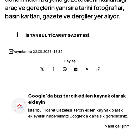
araç ve gereçlerin yanı sıra tarihi fotoğraflar,
basın kartları, gazete ve dergiler yer alıyor.
İ
İSTANBUL TICARET GAZETESI
Yayınlanma
22.06.2025, 15:32
Paylaş
N
Google'da bizi tercih edilen kaynak olarak
ekleyin
İstanbul Ticaret Gazetesi
'i tercih edilen kaynak olarak
ekleyerek haberlerimizi Google'da daha sık görebilirsiniz.
Kaynak ekle
Nasıl çalışır?
›