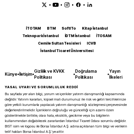
•
•
•
•
İTOTAM
BTM
SoftITo
Kitap İstanbul
Teknopark İstanbul
İDTM İstanbul
İTOSAM
Cemile Sultan Tesisleri
ICVB
İstanbul Ticaret Üniversitesi
Gizlilik ve KVKK
Doğrulama
Yayın
Künye
•
İletişim
•
•
•
Politikası
Politikası
İlkeleri
YASAL UYARI VE SORUMLULUK REDDİ
Bu sayfada yer alan bilgi, yorum ve içerikler yatırım danışmanlığı kapsamında
değildir. Yatırım kararları, kişisel mali durumunuz ile risk ve getiri tercihlerinize
göre yetkili kurumlarla yapılacak yatırım danışmanlığı sözleşmesi çerçevesinde
değerlendirilmelidir. İçeriklerin doğruluğu ve güncelliği için azami özen
gösterilmekle birlikte, olası hata, eksiklik, gecikme veya bu bilgilerin
kullanımından doğabilecek zararlardan İstanbul Ticaret Odası sorumlu değildir.
BIST isim ve logosu ile Borsa İstanbul A.Ş. adına açıklanan tüm bilgi ve verilerin
telif hakları Borsa İstanbul A.Ş.’ye aittir.