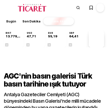
Bugün
Son Dakika
Finans
EKSTRA
BIST
USD
EUR
GBP
13.779,39
47,71
55,19
64,41
PİYASA
VERİLERİ
-0,14%
+0,18%
+0,32%
+0,38%
Kültür-Sanat
AGC'nin basın galerisi Türk
basın tarihine ışık tutuyor
Antalya Gazeteciler Cemiyeti (AGC)
bünyesindeki Basın Galerisi'nde milli mücadele
döneminden bu yana gazetecilerin kullandığı