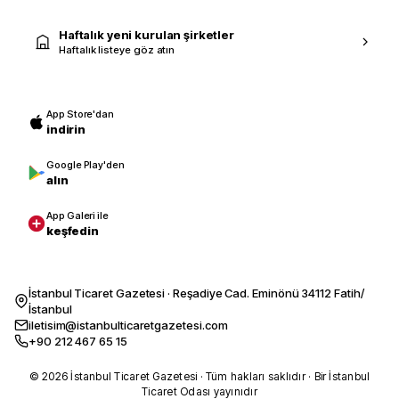
Haftalık yeni kurulan şirketler
Haftalık listeye göz atın
App Store'dan
indirin
Google Play'den
alın
App Galeri ile
keşfedin
İstanbul Ticaret Gazetesi · Reşadiye Cad. Eminönü 34112 Fatih/
İstanbul
iletisim@istanbulticaretgazetesi.com
+90 212 467 65 15
© 2026 İstanbul Ticaret Gazetesi · Tüm hakları saklıdır · Bir İstanbul
Ticaret Odası yayınıdır