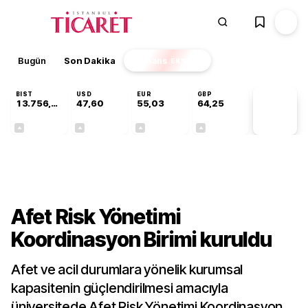
Bugün
Son Dakika
Finans
EKSTRA
BIST
USD
EUR
GBP
13.756,94
47,60
55,03
64,25
PİYASA
VERİLERİ
+0,39%
+0,06%
+0,03%
+0,23%
Sektörel
Afet Risk Yönetimi
Koordinasyon Birimi kuruldu
Afet ve acil durumlara yönelik kurumsal
kapasitenin güçlendirilmesi amacıyla
üniversitede Afet Risk Yönetimi Koordinasyon