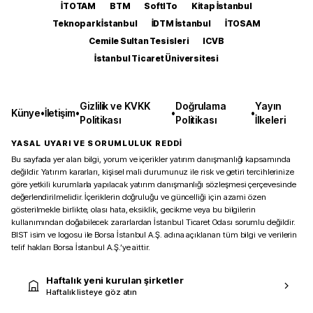
İTOTAM
BTM
SoftITo
Kitap İstanbul
Teknopark İstanbul
İDTM İstanbul
İTOSAM
Cemile Sultan Tesisleri
ICVB
İstanbul Ticaret Üniversitesi
Gizlilik ve KVKK
Doğrulama
Yayın
Künye
•
İletişim
•
•
•
Politikası
Politikası
İlkeleri
YASAL UYARI VE SORUMLULUK REDDİ
Bu sayfada yer alan bilgi, yorum ve içerikler yatırım danışmanlığı kapsamında
değildir. Yatırım kararları, kişisel mali durumunuz ile risk ve getiri tercihlerinize
göre yetkili kurumlarla yapılacak yatırım danışmanlığı sözleşmesi çerçevesinde
değerlendirilmelidir. İçeriklerin doğruluğu ve güncelliği için azami özen
gösterilmekle birlikte, olası hata, eksiklik, gecikme veya bu bilgilerin
kullanımından doğabilecek zararlardan İstanbul Ticaret Odası sorumlu değildir.
BIST isim ve logosu ile Borsa İstanbul A.Ş. adına açıklanan tüm bilgi ve verilerin
telif hakları Borsa İstanbul A.Ş.’ye aittir.
Haftalık yeni kurulan şirketler
Haftalık listeye göz atın