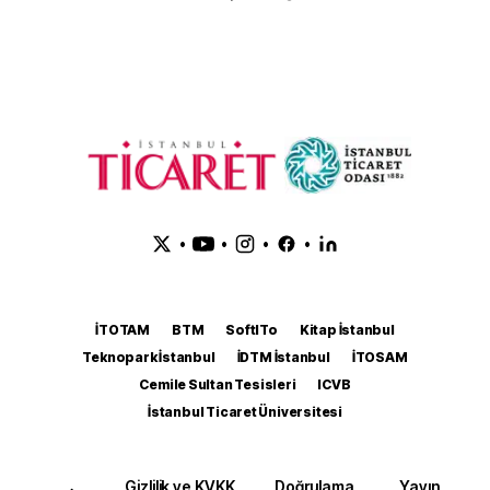
•
•
•
•
İTOTAM
BTM
SoftITo
Kitap İstanbul
Teknopark İstanbul
İDTM İstanbul
İTOSAM
Cemile Sultan Tesisleri
ICVB
İstanbul Ticaret Üniversitesi
Gizlilik ve KVKK
Doğrulama
Yayın