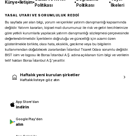
Künye
•
İletişim
•
•
•
Politikası
Politikası
İlkeleri
YASAL UYARI VE SORUMLULUK REDDİ
Bu sayfada yer alan bilgi, yorum ve içerikler yatırım danışmanlığı kapsamında
değildir. Yatırım kararları, kişisel mali durumunuz ile risk ve getiri tercihlerinize
göre yetkili kurumlarla yapılacak yatırım danışmanlığı sözleşmesi çerçevesinde
değerlendirilmelidir. İçeriklerin doğruluğu ve güncelliği için azami özen
gösterilmekle birlikte, olası hata, eksiklik, gecikme veya bu bilgilerin
kullanımından doğabilecek zararlardan İstanbul Ticaret Odası sorumlu değildir.
BIST isim ve logosu ile Borsa İstanbul A.Ş. adına açıklanan tüm bilgi ve verilerin
telif hakları Borsa İstanbul A.Ş.’ye aittir.
Haftalık yeni kurulan şirketler
Haftalık listeye göz atın
App Store'dan
indirin
Google Play'den
alın