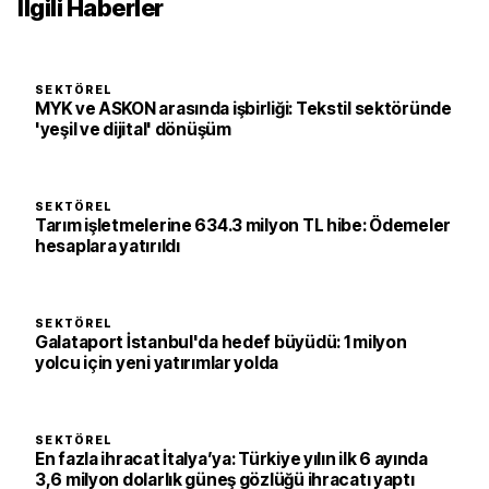
İlgili Haberler
SEKTÖREL
MYK ve ASKON arasında işbirliği: Tekstil sektöründe
'yeşil ve dijital' dönüşüm
SEKTÖREL
Tarım işletmelerine 634.3 milyon TL hibe: Ödemeler
hesaplara yatırıldı
SEKTÖREL
Galataport İstanbul'da hedef büyüdü: 1 milyon
yolcu için yeni yatırımlar yolda
SEKTÖREL
En fazla ihracat İtalya’ya: Türkiye yılın ilk 6 ayında
3,6 milyon dolarlık güneş gözlüğü ihracatı yaptı