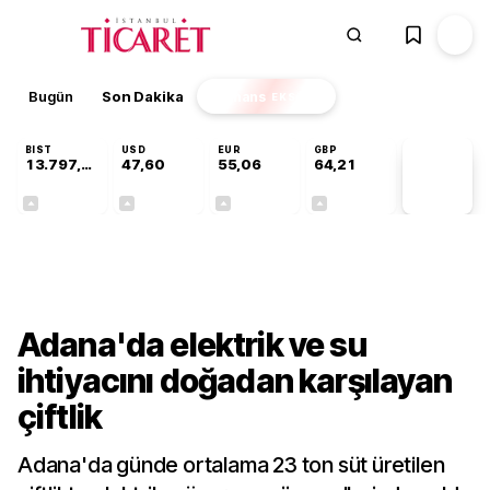
Bugün
Son Dakika
Finans
EKSTRA
BIST
USD
EUR
GBP
13.797,21
47,60
55,06
64,21
PİYASA
VERİLERİ
+0,69%
+0,06%
+0,09%
+0,18%
Sektörel
Adana'da elektrik ve su
ihtiyacını doğadan karşılayan
çiftlik
Adana'da günde ortalama 23 ton süt üretilen