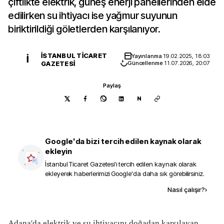
çiftlikte elektrik, güneş enerji panellerinden elde
edilirken su ihtiyacı ise yağmur suyunun
biriktirildiği göletlerden karşılanıyor.
İSTANBUL TICARET
Yayınlanma
19.02.2025, 18:03
İ
GAZETESI
Güncellenme
11.07.2026, 20:07
Paylaş
N
Google'da bizi tercih edilen kaynak olarak
ekleyin
İstanbul Ticaret Gazetesi
'i tercih edilen kaynak olarak
ekleyerek haberlerimizi Google'da daha sık görebilirsiniz.
Kaynak ekle
Nasıl çalışır?
›
Adana'da elektrik ve su ihtiyacını doğadan karşılayan