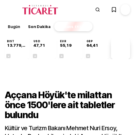
Bugün
Son Dakika
Finans
EKSTRA
BIST
USD
EUR
GBP
13.779,39
47,71
55,19
64,41
PİYASA
VERİLERİ
-0,14%
+0,18%
+0,32%
+0,38%
Kültür-Sanat
Aççana Höyük'te milattan
önce 1500'lere ait tabletler
bulundu
Kültür ve Turizm Bakanı Mehmet Nuri Ersoy,