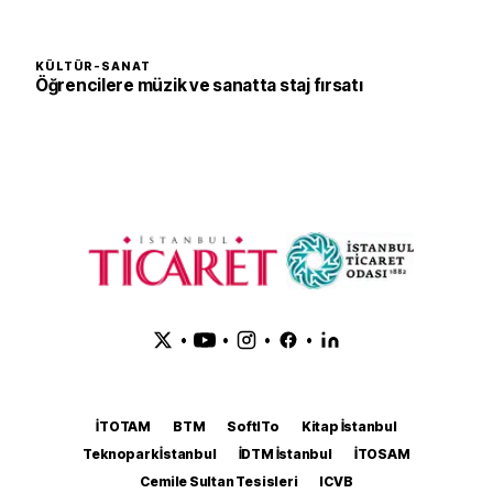
KÜLTÜR-SANAT
Öğrencilere müzik ve sanatta staj fırsatı
•
•
•
•
İTOTAM
BTM
SoftITo
Kitap İstanbul
Teknopark İstanbul
İDTM İstanbul
İTOSAM
Cemile Sultan Tesisleri
ICVB