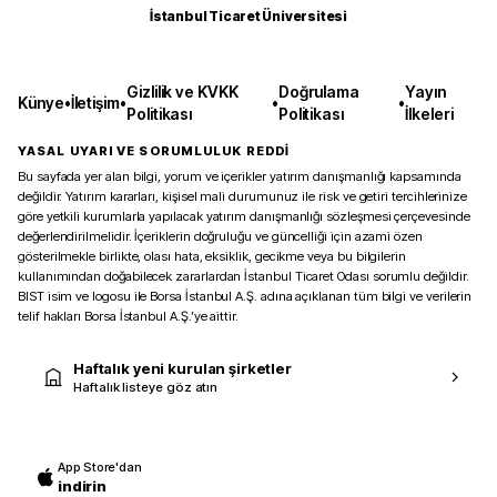
İstanbul Ticaret Üniversitesi
Gizlilik ve KVKK
Doğrulama
Yayın
Künye
•
İletişim
•
•
•
Politikası
Politikası
İlkeleri
YASAL UYARI VE SORUMLULUK REDDİ
Bu sayfada yer alan bilgi, yorum ve içerikler yatırım danışmanlığı kapsamında
değildir. Yatırım kararları, kişisel mali durumunuz ile risk ve getiri tercihlerinize
göre yetkili kurumlarla yapılacak yatırım danışmanlığı sözleşmesi çerçevesinde
değerlendirilmelidir. İçeriklerin doğruluğu ve güncelliği için azami özen
gösterilmekle birlikte, olası hata, eksiklik, gecikme veya bu bilgilerin
kullanımından doğabilecek zararlardan İstanbul Ticaret Odası sorumlu değildir.
BIST isim ve logosu ile Borsa İstanbul A.Ş. adına açıklanan tüm bilgi ve verilerin
telif hakları Borsa İstanbul A.Ş.’ye aittir.
Haftalık yeni kurulan şirketler
Haftalık listeye göz atın
App Store'dan
indirin