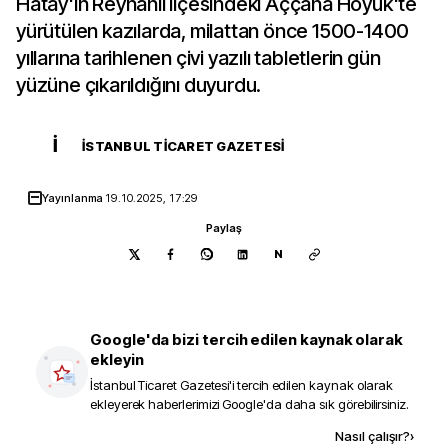
Hatay'ın Reyhanlı ilçesindeki Aççana Höyük'te
yürütülen kazılarda, milattan önce 1500-1400
yıllarına tarihlenen çivi yazılı tabletlerin gün
yüzüne çıkarıldığını duyurdu.
İ
İSTANBUL TICARET GAZETESI
Yayınlanma
19.10.2025, 17:29
Paylaş
N
Google'da bizi tercih edilen kaynak olarak
ekleyin
İstanbul Ticaret Gazetesi
'i tercih edilen kaynak olarak
ekleyerek haberlerimizi Google'da daha sık görebilirsiniz.
Kaynak ekle
Nasıl çalışır?
›