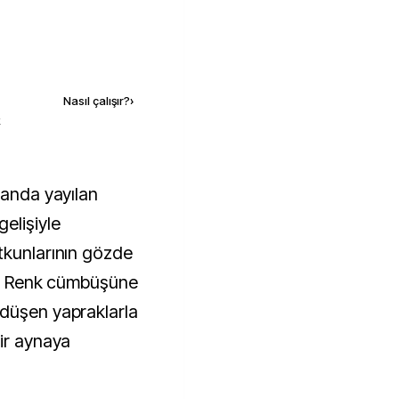
Kaynak ekle
Nasıl çalışır?
›
k
elişiyle
tkunlarının gözde
di. Renk cümbüşüne
 düşen yapraklarla
bir aynaya