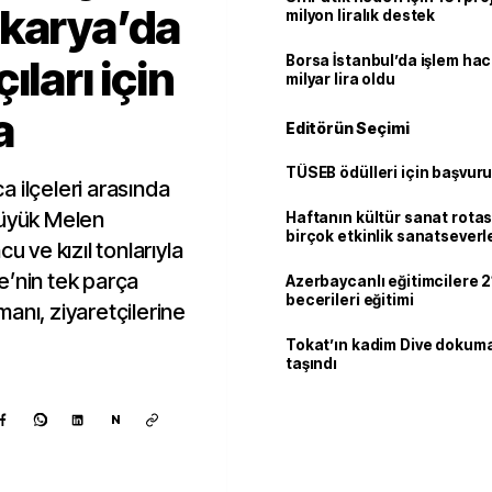
akarya’da
milyon liralık destek
ıları için
Borsa İstanbul’da işlem hac
milyar lira oldu
a
Editörün Seçimi
TÜSEB ödülleri için başvuru
 ilçeleri arasında
Büyük Melen
Haftanın kültür sanat rotas
birçok etkinlik sanatseverle
u ve kızıl tonlarıyla
e’nin tek parça
Azerbaycanlı eğitimcilere 21
becerileri eğitimi
anı, ziyaretçilerine
Tokat’ın kadim Dive dokum
taşındı
N