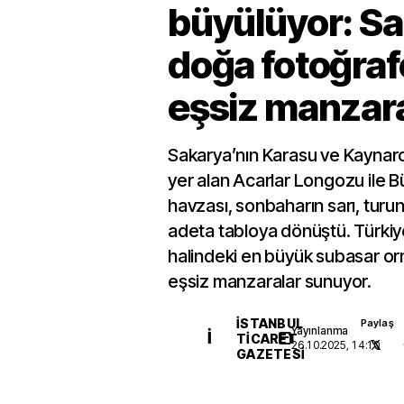
büyülüyor: S
doğa fotoğrafç
eşsiz manzar
Sakarya’nın Karasu ve Kaynarca
yer alan Acarlar Longozu ile 
havzası, sonbaharın sarı, turunc
adeta tabloya dönüştü. Türkiy
halindeki en büyük subasar orm
eşsiz manzaralar sunuyor.
İSTANBUL
Paylaş
Yayınlanma
İ
TICARET
26.10.2025, 14:10
GAZETESI