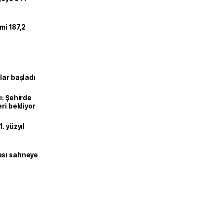
mi 187,2
lar başladı
ı: Şehirde
ri bekliyor
. yüzyıl
ası sahneye