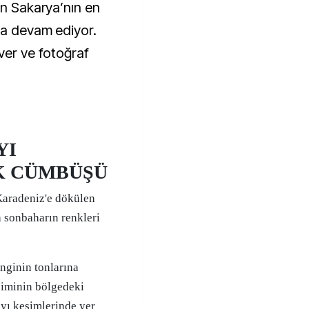
in Sakarya’nın en
ya devam ediyor.
ver ve fotoğraf
YI
K CÜMBÜŞÜ
aradeniz'e dökülen
 sonbaharın renkleri
nginin tonlarına
siminin bölgedeki
kıyı kesimlerinde yer