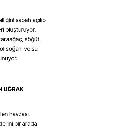
liğini sabah açılıp
ri oluşturuyor.
karaağaç, söğüt,
göl soğanı ve su
lunuyor.
N UĞRAK
len havzası,
erini bir arada