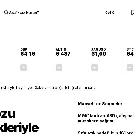
Ara
"
Faiz kararı
"
Ctrl K
RA
GBP
ALTIN
XAGUSD
BTC
64,16
6.487
61,60
64
-0,10%
+0,10%
-0,14%
-0,71%
-0,05
0,06
-9,41
-0,44
kleriyle büyülüyor: Sakarya’da doğa fotoğrafçıları için
Manşetten Seçmeler
ozu
MGK’dan İran-ABD çatışmala
müzakere çağrısı
leriyle
Sıfır atık hedefi için 161 pr