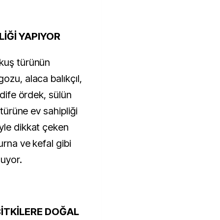
LİĞİ YAPIYOR
 kuş türünün
ozu, alaca balıkçıl,
adife ördek, sülün
 türüne ev sahipliği
yle dikkat çeken
urna ve kefal gibi
luyor.
BİTKİLERE DOĞAL