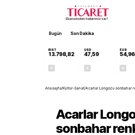
Ekonomiden haberiniz var!
Bugün
Son Dakika
Finans
EKST
BIST
USD
EUR
13.798,82
47,59
54,96
+0,70%
+0,05%
95,68
0,03
Anasayfa
/
Kültür-Sanat
/
Acarlar Longozu sonbahar ren
eşsiz manzara
Acarlar Long
sonbahar renk