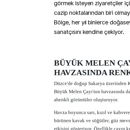
görmek isteyen ziyaretçiler iç
cazip noktalarından biri olma
Bölge, her yıl binlerce doğase
sanatçısını kendine çekiyor.
BÜYÜK MELEN ÇA
HAVZASINDA REN
Düzce'de doğup Sakarya üzerinden K
Büyük Melen Çayı'nın havzasında da
ahenkli görüntüler oluşturuyor.
Havza boyunca sarı, kızıl ve kahvere
bürünen kavak ve söğütler, güz mev
etkisini gösteriyor. Özellikle çayın 