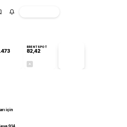
ÜYE
CANLI BORSA
Girişi
BRENTSPOT
.473
82,42
PİYASA
VERİLERİ
-0,78%
+4,45%
+0,00
3,51
rı için
ojeye 914