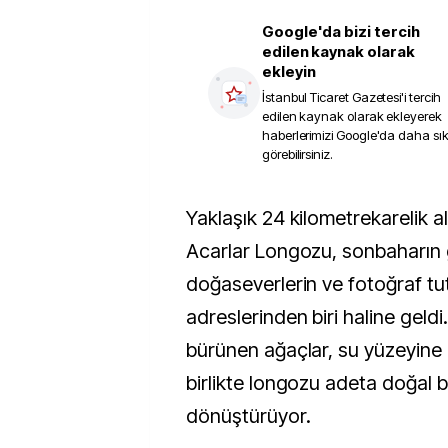
Google'da bizi tercih
edilen kaynak olarak
ekleyin
İstanbul Ticaret Gazetesi
'i tercih
edilen kaynak olarak ekleyerek
haberlerimizi Google'da daha sı
görebilirsiniz.
Yaklaşık 24 kilometrekarelik alanda yayılan
Acarlar Longozu, sonbaharın g
doğaseverlerin ve fotoğraf tu
adreslerinden biri haline gel
bürünen ağaçlar, su yüzeyine
birlikte longozu adeta doğal 
dönüştürüyor.