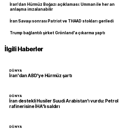
İran'dan Hürmüz Boğazı açıklaması: Umman ile her an
anlaşma imzalanabilir
İran Savaşı sonrası Patriot ve THAAD stokları geriledi
Trump bağlantılı şirket Grönland'a çıkarma yaptı
İlgili Haberler
DÜNYA
İran'dan ABD'ye Hürmüz şartı
DÜNYA
İran destekli Husiler Suudi Arabistan'ı vurdu: Petrol
rafinerisine İHA'lı saldırı
DÜNYA