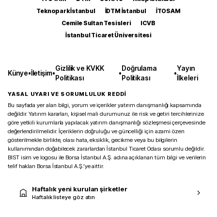
Teknopark İstanbul
İDTM İstanbul
İTOSAM
Cemile Sultan Tesisleri
ICVB
İstanbul Ticaret Üniversitesi
Gizlilik ve KVKK
Doğrulama
Yayın
Künye
•
İletişim
•
•
•
Politikası
Politikası
İlkeleri
YASAL UYARI VE SORUMLULUK REDDİ
Bu sayfada yer alan bilgi, yorum ve içerikler yatırım danışmanlığı kapsamında
değildir. Yatırım kararları, kişisel mali durumunuz ile risk ve getiri tercihlerinize
göre yetkili kurumlarla yapılacak yatırım danışmanlığı sözleşmesi çerçevesinde
değerlendirilmelidir. İçeriklerin doğruluğu ve güncelliği için azami özen
gösterilmekle birlikte, olası hata, eksiklik, gecikme veya bu bilgilerin
kullanımından doğabilecek zararlardan İstanbul Ticaret Odası sorumlu değildir.
BIST isim ve logosu ile Borsa İstanbul A.Ş. adına açıklanan tüm bilgi ve verilerin
telif hakları Borsa İstanbul A.Ş.’ye aittir.
Haftalık yeni kurulan şirketler
Haftalık listeye göz atın