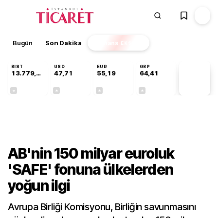
Bugün
Son Dakika
Finans
EKSTRA
BIST
USD
EUR
GBP
13.779,39
47,71
55,19
64,41
PİYASA
VERİLERİ
-0,14%
+0,18%
+0,32%
+0,38%
Dünya
AB'nin 150 milyar euroluk
'SAFE' fonuna ülkelerden
yoğun ilgi
Avrupa Birliği Komisyonu, Birliğin savunmasını