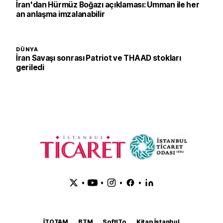
İran'dan Hürmüz Boğazı açıklaması: Umman ile her
an anlaşma imzalanabilir
DÜNYA
İran Savaşı sonrası Patriot ve THAAD stokları
geriledi
•
•
•
•
İTOTAM
BTM
SoftITo
Kitap İstanbul