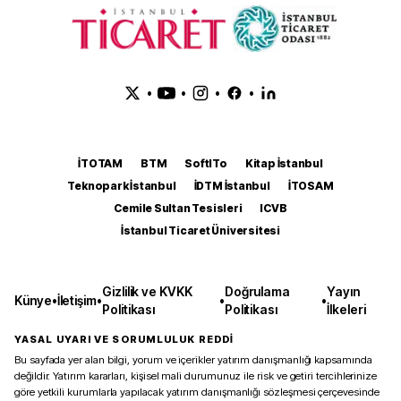
•
•
•
•
İTOTAM
BTM
SoftITo
Kitap İstanbul
Teknopark İstanbul
İDTM İstanbul
İTOSAM
Cemile Sultan Tesisleri
ICVB
İstanbul Ticaret Üniversitesi
Gizlilik ve KVKK
Doğrulama
Yayın
Künye
•
İletişim
•
•
•
Politikası
Politikası
İlkeleri
YASAL UYARI VE SORUMLULUK REDDİ
Bu sayfada yer alan bilgi, yorum ve içerikler yatırım danışmanlığı kapsamında
değildir. Yatırım kararları, kişisel mali durumunuz ile risk ve getiri tercihlerinize
göre yetkili kurumlarla yapılacak yatırım danışmanlığı sözleşmesi çerçevesinde