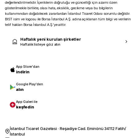
değerlendirilmelidir. İçeriklerin doğruluğu ve güncelliği için azami özen
gösterilmekle birlikte, olası hata, eksiklik, gecikme veya bu bilgilerin
kullanımından doğabilecek zararlardan İstanbul Ticaret Odası sorumlu değildir.
BIST isim ve logosu ile Borsa İstanbul A.Ş. adına açıklanan tüm bilgi ve verilerin
telif hakları Borsa İstanbul A.Ş.’ye aittir.
Haftalık yeni kurulan şirketler
Haftalık listeye göz atın
App Store'dan
indirin
Google Play'den
alın
App Galeri ile
keşfedin
İstanbul Ticaret Gazetesi · Reşadiye Cad. Eminönü 34112 Fatih/
İstanbul