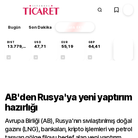
Bugün
Son Dakika
Finans
EKSTRA
BIST
USD
EUR
GBP
13.779,39
47,71
55,19
64,41
PİYASA
VERİLERİ
-0,14%
+0,18%
+0,32%
+0,38%
Dünya
AB'den Rusya'ya yeni yaptırım
hazırlığı
Avrupa Birliği (AB), Rusya'nın sıvılaştırılmış doğal
gazını (LNG), bankaları, kripto işlemleri ve petrol
taşıyan gölge filoyu hedef alan yeni yaptırım