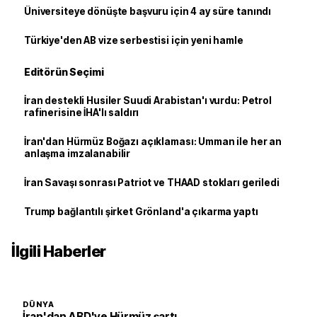
Üniversiteye dönüşte başvuru için 4 ay süre tanındı
Türkiye'den AB vize serbestisi için yeni hamle
Editörün Seçimi
İran destekli Husiler Suudi Arabistan'ı vurdu: Petrol
rafinerisine İHA'lı saldırı
İran'dan Hürmüz Boğazı açıklaması: Umman ile her an
anlaşma imzalanabilir
İran Savaşı sonrası Patriot ve THAAD stokları geriledi
Trump bağlantılı şirket Grönland'a çıkarma yaptı
İlgili Haberler
DÜNYA
İran'dan ABD'ye Hürmüz şartı