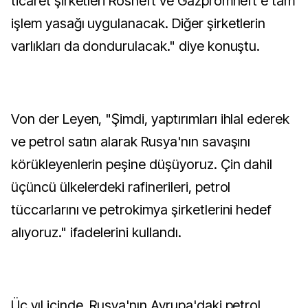
ticaret şirketleri Rosneft ve Gazpromneft'e tam
işlem yasağı uygulanacak. Diğer şirketlerin
varlıkları da dondurulacak." diye konuştu.
Von der Leyen, "Şimdi, yaptırımları ihlal ederek
ve petrol satın alarak Rusya'nın savaşını
körükleyenlerin peşine düşüyoruz. Çin dahil
üçüncü ülkelerdeki rafinerileri, petrol
tüccarlarını ve petrokimya şirketlerini hedef
alıyoruz." ifadelerini kullandı.
Üç yıl içinde, Rusya'nın Avrupa'daki petrol