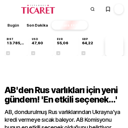
Bugün
Son Dakika
Finans
EKSTRA
BIST
USD
EUR
GBP
13.785,93
47,60
55,06
64,22
PİYASA
VERİLERİ
+0,60%
+0,06%
+0,09%
+0,19%
Dünya
AB'den Rus varlıkları için yeni
gündem! 'En etkili seçenek...'
AB, dondurulmuş Rus varlıklarından Ukrayna'ya
kredi vermeye sıcak bakıyor. AB Komisyonu
bunun en etkili seçenek olduğunu belirtiyor.