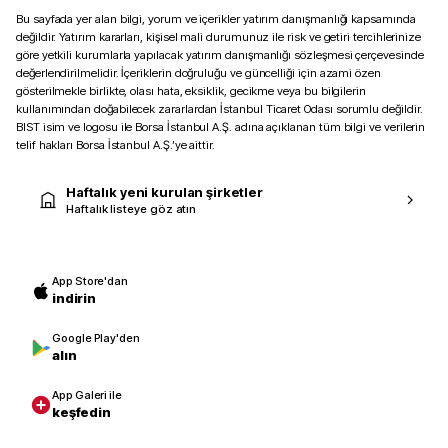
Bu sayfada yer alan bilgi, yorum ve içerikler yatırım danışmanlığı kapsamında
değildir. Yatırım kararları, kişisel mali durumunuz ile risk ve getiri tercihlerinize
göre yetkili kurumlarla yapılacak yatırım danışmanlığı sözleşmesi çerçevesinde
değerlendirilmelidir. İçeriklerin doğruluğu ve güncelliği için azami özen
gösterilmekle birlikte, olası hata, eksiklik, gecikme veya bu bilgilerin
kullanımından doğabilecek zararlardan İstanbul Ticaret Odası sorumlu değildir.
BIST isim ve logosu ile Borsa İstanbul A.Ş. adına açıklanan tüm bilgi ve verilerin
telif hakları Borsa İstanbul A.Ş.’ye aittir.
Haftalık yeni kurulan şirketler
Haftalık listeye göz atın
App Store'dan
indirin
Google Play'den
alın
App Galeri ile
keşfedin