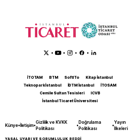
•
•
•
•
İTOTAM
BTM
SoftITo
Kitap İstanbul
Teknopark İstanbul
İDTM İstanbul
İTOSAM
Cemile Sultan Tesisleri
ICVB
İstanbul Ticaret Üniversitesi
Gizlilik ve KVKK
Doğrulama
Yayın
Künye
•
İletişim
•
•
•
Politikası
Politikası
İlkeleri
YASAL UYARI VE SORUMLULUK REDDİ