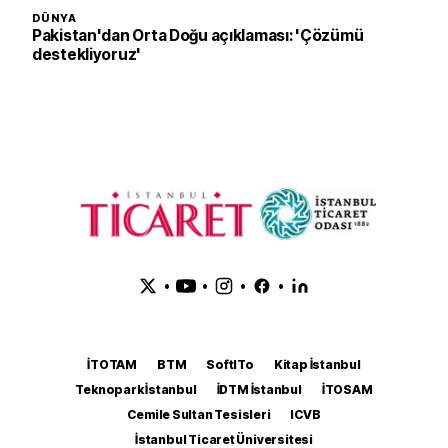
DÜNYA
Pakistan'dan Orta Doğu açıklaması: 'Çözümü
destekliyoruz'
•
•
•
•
İTOTAM
BTM
SoftITo
Kitap İstanbul
Teknopark İstanbul
İDTM İstanbul
İTOSAM
Cemile Sultan Tesisleri
ICVB
İstanbul Ticaret Üniversitesi