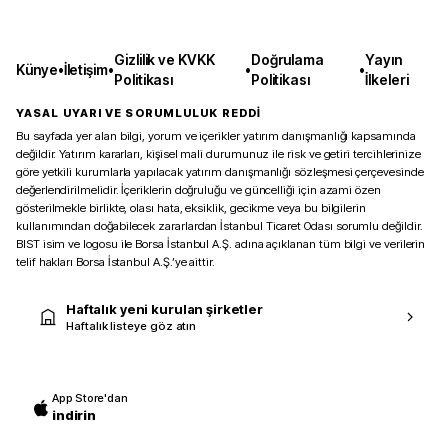
Gizlilik ve KVKK
Doğrulama
Yayın
Künye
•
İletişim
•
•
•
Politikası
Politikası
İlkeleri
YASAL UYARI VE SORUMLULUK REDDİ
Bu sayfada yer alan bilgi, yorum ve içerikler yatırım danışmanlığı kapsamında
değildir. Yatırım kararları, kişisel mali durumunuz ile risk ve getiri tercihlerinize
göre yetkili kurumlarla yapılacak yatırım danışmanlığı sözleşmesi çerçevesinde
değerlendirilmelidir. İçeriklerin doğruluğu ve güncelliği için azami özen
gösterilmekle birlikte, olası hata, eksiklik, gecikme veya bu bilgilerin
kullanımından doğabilecek zararlardan İstanbul Ticaret Odası sorumlu değildir.
BIST isim ve logosu ile Borsa İstanbul A.Ş. adına açıklanan tüm bilgi ve verilerin
telif hakları Borsa İstanbul A.Ş.’ye aittir.
Haftalık yeni kurulan şirketler
Haftalık listeye göz atın
App Store'dan
indirin