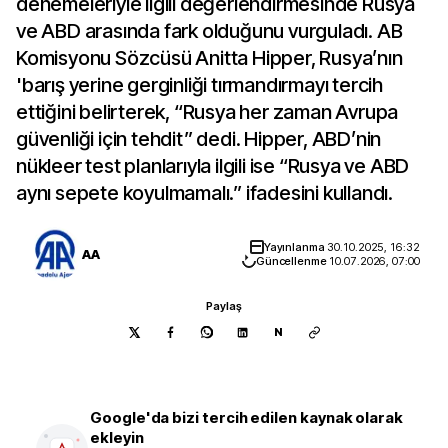
denemeleriyle ilgili değerlendirmesinde Rusya
ve ABD arasında fark olduğunu vurguladı. AB
Komisyonu Sözcüsü Anitta Hipper, Rusya’nın
'barış yerine gerginliği tırmandırmayı tercih
ettiğini belirterek, “Rusya her zaman Avrupa
güvenliği için tehdit” dedi. Hipper, ABD’nin
nükleer test planlarıyla ilgili ise “Rusya ve ABD
aynı sepete koyulmamalı.” ifadesini kullandı.
Yayınlanma
30.10.2025, 16:32
AA
Güncellenme
10.07.2026, 07:00
Paylaş
N
Google'da bizi tercih edilen kaynak olarak
ekleyin