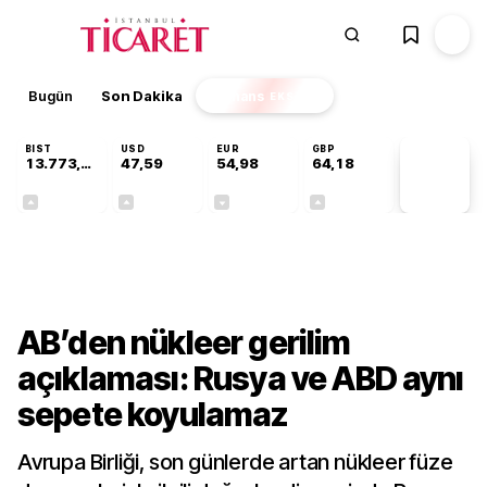
Bugün
Son Dakika
Finans
EKSTRA
BIST
USD
EUR
GBP
13.773,24
47,59
54,98
64,18
PİYASA
VERİLERİ
+0,51%
+0,06%
-0,06%
+0,14%
Dünya
AB’den nükleer gerilim
açıklaması: Rusya ve ABD aynı
sepete koyulamaz
Avrupa Birliği, son günlerde artan nükleer füze