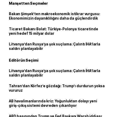
Manşetten Seçmeler
Bakan Şimşek’ten makroekonomik istikrar vurgusu:
Ekonomimizin dayanıklılığını daha da güçlendirdik
Ticaret Bakanı Bolat: Türkiye-Polonya ticaretinde
yeni hedef 15 milyar dolar
Litvanya’dan Rusya’ya şok suçlama: Çalıntı İHA’larla
saldırı planlayabilir
Editörün Seçimi
Litvanya’dan Rusya’ya şok suçlama: Çalıntı İHA’larla
saldırı planlayabilir
Tahran’dan Körfez’e gözdağı: Trump’ı durdurun yoksa
vururuz
AB havalimanlarında kriz: Yoğunluktan dolayı yeni
giriş-çıkış sistemi devreden çıkarılıyor
ABD basınından Trump ve Fed Başkanı Warsh iddiası: