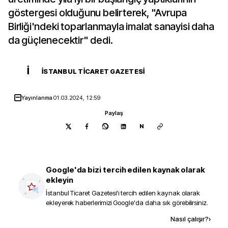
göstergesi olduğunu belirterek, "Avrupa
Birliği'ndeki toparlanmayla imalat sanayisi daha
da güçlenecektir" dedi.
İ
İSTANBUL TICARET GAZETESI
Yayınlanma
01.03.2024, 12:59
Paylaş
N
Google'da bizi tercih edilen kaynak olarak
ekleyin
İstanbul Ticaret Gazetesi
'i tercih edilen kaynak olarak
ekleyerek haberlerimizi Google'da daha sık görebilirsiniz.
Kaynak ekle
Nasıl çalışır?
›