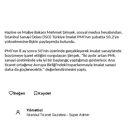
Hazine ve Maliye Bakanı Mehmet Şimşek, sosyal medya hesabından,
İstanbul Sanayi Odası (İSO) Türkiye İmalat PMI'nın şubatta 50,2'ye
yükselmesine ilişkin paylaşımda bulundu.
PMI'nın 8 ay sonra 50'nin üzerinde gerçekleşerek imalat sanayisinde
büyümeye işaret ettiğini vurgulayan Şimşek, "İki aydır artan PMI,
sanayi üretiminde yıla iyi bir başlangıç yaptığımızı gösteriyor. Ana
ticaret ortağımız Avrupa Birliği'ndeki toparlanmayla imalat sanayi
daha da güçlenecektir." değerlendirmesini yaptı.
Beğen
Kaydet
Yönetici
İstanbul Ticaret Gazetesi – Süper Admin