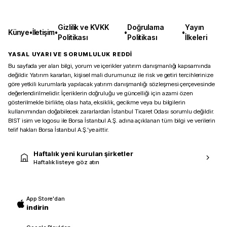
Gizlilik ve KVKK
Doğrulama
Yayın
Künye
•
İletişim
•
•
•
Politikası
Politikası
İlkeleri
YASAL UYARI VE SORUMLULUK REDDİ
Bu sayfada yer alan bilgi, yorum ve içerikler yatırım danışmanlığı kapsamında
değildir. Yatırım kararları, kişisel mali durumunuz ile risk ve getiri tercihlerinize
göre yetkili kurumlarla yapılacak yatırım danışmanlığı sözleşmesi çerçevesinde
değerlendirilmelidir. İçeriklerin doğruluğu ve güncelliği için azami özen
gösterilmekle birlikte, olası hata, eksiklik, gecikme veya bu bilgilerin
kullanımından doğabilecek zararlardan İstanbul Ticaret Odası sorumlu değildir.
BIST isim ve logosu ile Borsa İstanbul A.Ş. adına açıklanan tüm bilgi ve verilerin
telif hakları Borsa İstanbul A.Ş.’ye aittir.
Haftalık yeni kurulan şirketler
Haftalık listeye göz atın
App Store'dan
indirin