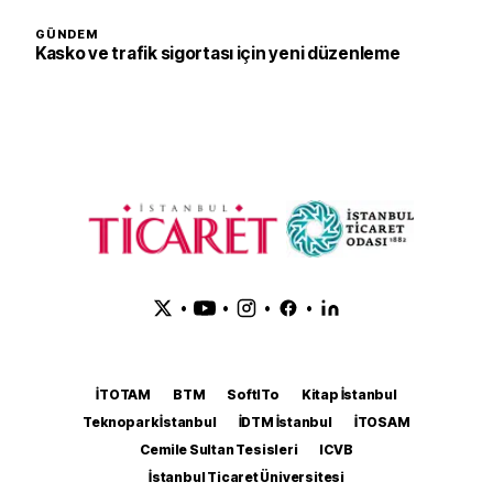
GÜNDEM
Kasko ve trafik sigortası için yeni düzenleme
•
•
•
•
İTOTAM
BTM
SoftITo
Kitap İstanbul
Teknopark İstanbul
İDTM İstanbul
İTOSAM
Cemile Sultan Tesisleri
ICVB
İstanbul Ticaret Üniversitesi