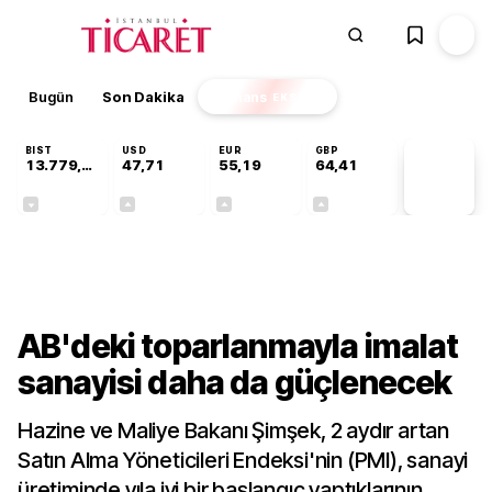
Bugün
Son Dakika
Finans
EKSTRA
BIST
USD
EUR
GBP
13.779,39
47,71
55,19
64,41
PİYASA
VERİLERİ
-0,14%
+0,18%
+0,32%
+0,38%
Gündem
AB'deki toparlanmayla imalat
sanayisi daha da güçlenecek
Hazine ve Maliye Bakanı Şimşek, 2 aydır artan
Satın Alma Yöneticileri Endeksi'nin (PMI), sanayi
üretiminde yıla iyi bir başlangıç yaptıklarının