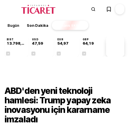
Bugün
Son Dakika
Finans
EKSTRA
BIST
USD
EUR
GBP
13.798,82
47,59
54,97
64,19
PİYASA
VERİLERİ
+0,70%
+0,05%
-0,08%
+0,15%
Dünya
ABD'den yeni teknoloji
hamlesi: Trump yapay zeka
inovasyonu için kararname
imzaladı