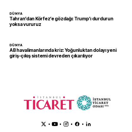
DÜNYA
Tahran’dan Körfez’e gözdağı: Trump’ı durdurun
yoksa vururuz
DÜNYA
AB havalimanlarında kriz: Yoğunluktan dolayı yeni
giriş-çıkış sistemi devreden çıkarılıyor
•
•
•
•