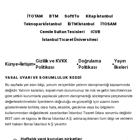
İTOTAM
BTM
SoftITo
Kitap İstanbul
Teknopark İstanbul
İDTM İstanbul
İTOSAM
Cemile Sultan Tesisleri
ICVB
İstanbul Ticaret Üniversitesi
Gizlilik ve KVKK
Doğrulama
Yayın
Künye
•
İletişim
•
•
•
Politikası
Politikası
İlkeleri
YASAL UYARI VE SORUMLULUK REDDİ
Bu sayfada yer alan bilgi, yorum ve içerikler yatırım danışmanlığı kapsamında
değildir. Yatırım kararları, kişisel mali durumunuz ile risk ve getiri tercihlerinize
göre yetkili kurumlarla yapılacak yatırım danışmanlığı sözleşmesi çerçevesinde
değerlendirilmelidir. İçeriklerin doğruluğu ve güncelliği için azami özen
gösterilmekle birlikte, olası hata, eksiklik, gecikme veya bu bilgilerin
kullanımından doğabilecek zararlardan İstanbul Ticaret Odası sorumlu değildir.
BIST isim ve logosu ile Borsa İstanbul A.Ş. adına açıklanan tüm bilgi ve verilerin
telif hakları Borsa İstanbul A.Ş.’ye aittir.
Haftalık yeni kurulan şirketler