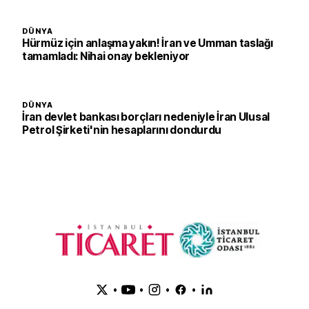
DÜNYA
Hürmüz için anlaşma yakın! İran ve Umman taslağı
tamamladı: Nihai onay bekleniyor
DÜNYA
İran devlet bankası borçları nedeniyle İran Ulusal
Petrol Şirketi'nin hesaplarını dondurdu
•
•
•
•