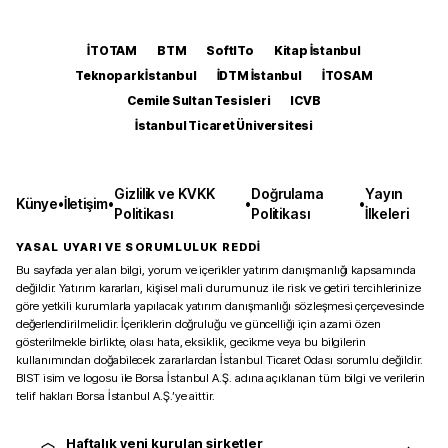
İTOTAM
BTM
SoftITo
Kitap İstanbul
Teknopark İstanbul
İDTM İstanbul
İTOSAM
Cemile Sultan Tesisleri
ICVB
İstanbul Ticaret Üniversitesi
Gizlilik ve KVKK
Doğrulama
Yayın
Künye
•
İletişim
•
•
•
Politikası
Politikası
İlkeleri
YASAL UYARI VE SORUMLULUK REDDİ
Bu sayfada yer alan bilgi, yorum ve içerikler yatırım danışmanlığı kapsamında
değildir. Yatırım kararları, kişisel mali durumunuz ile risk ve getiri tercihlerinize
göre yetkili kurumlarla yapılacak yatırım danışmanlığı sözleşmesi çerçevesinde
değerlendirilmelidir. İçeriklerin doğruluğu ve güncelliği için azami özen
gösterilmekle birlikte, olası hata, eksiklik, gecikme veya bu bilgilerin
kullanımından doğabilecek zararlardan İstanbul Ticaret Odası sorumlu değildir.
BIST isim ve logosu ile Borsa İstanbul A.Ş. adına açıklanan tüm bilgi ve verilerin
telif hakları Borsa İstanbul A.Ş.’ye aittir.
Haftalık yeni kurulan şirketler