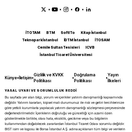
•
•
•
•
İTOTAM
BTM
SoftITo
Kitap İstanbul
Teknopark İstanbul
İDTM İstanbul
İTOSAM
Cemile Sultan Tesisleri
ICVB
İstanbul Ticaret Üniversitesi
Gizlilik ve KVKK
Doğrulama
Yayın
Künye
•
İletişim
•
•
•
Politikası
Politikası
İlkeleri
YASAL UYARI VE SORUMLULUK REDDİ
Bu sayfada yer alan bilgi, yorum ve içerikler yatırım danışmanlığı kapsamında
değildir. Yatırım kararları, kişisel mali durumunuz ile risk ve getiri tercihlerinize
göre yetkili kurumlarla yapılacak yatırım danışmanlığı sözleşmesi çerçevesinde
değerlendirilmelidir. İçeriklerin doğruluğu ve güncelliği için azami özen
gösterilmekle birlikte, olası hata, eksiklik, gecikme veya bu bilgilerin
kullanımından doğabilecek zararlardan İstanbul Ticaret Odası sorumlu değildir.
BIST isim ve logosu ile Borsa İstanbul A.Ş. adına açıklanan tüm bilgi ve verilerin