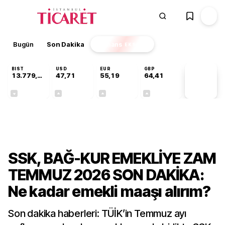
Bugün
Son Dakika
Finans
EKSTRA
BIST
USD
EUR
GBP
13.779,39
47,71
55,19
64,41
PİYASA
VERİLERİ
-0,14%
+0,18%
+0,32%
+0,38%
Ekonomi
SSK, BAĞ-KUR EMEKLİYE ZAM
TEMMUZ 2026 SON DAKİKA:
Ne kadar emekli maaşı alırım?
Son dakika haberleri: TÜİK’in Temmuz ayı