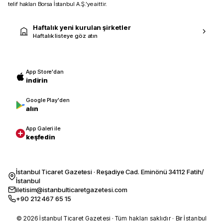
telif hakları Borsa İstanbul A.Ş.’ye aittir.
Haftalık yeni kurulan şirketler
Haftalık listeye göz atın
App Store'dan
indirin
Google Play'den
alın
App Galeri ile
keşfedin
İstanbul Ticaret Gazetesi · Reşadiye Cad. Eminönü 34112 Fatih/
İstanbul
iletisim@istanbulticaretgazetesi.com
+90 212 467 65 15
© 2026 İstanbul Ticaret Gazetesi · Tüm hakları saklıdır · Bir İstanbul