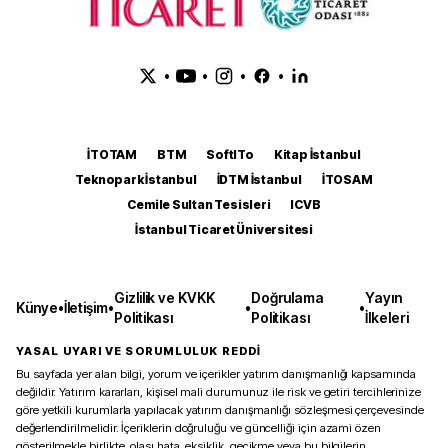
•
•
•
•
İTOTAM
BTM
SoftITo
Kitap İstanbul
Teknopark İstanbul
İDTM İstanbul
İTOSAM
Cemile Sultan Tesisleri
ICVB
İstanbul Ticaret Üniversitesi
Gizlilik ve KVKK
Doğrulama
Yayın
Künye
•
İletişim
•
•
•
Politikası
Politikası
İlkeleri
YASAL UYARI VE SORUMLULUK REDDİ
Bu sayfada yer alan bilgi, yorum ve içerikler yatırım danışmanlığı kapsamında
değildir. Yatırım kararları, kişisel mali durumunuz ile risk ve getiri tercihlerinize
göre yetkili kurumlarla yapılacak yatırım danışmanlığı sözleşmesi çerçevesinde
değerlendirilmelidir. İçeriklerin doğruluğu ve güncelliği için azami özen
gösterilmekle birlikte, olası hata, eksiklik, gecikme veya bu bilgilerin