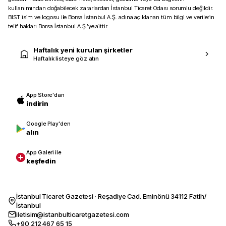
kullanımından doğabilecek zararlardan İstanbul Ticaret Odası sorumlu değildir.
BIST isim ve logosu ile Borsa İstanbul A.Ş. adına açıklanan tüm bilgi ve verilerin
telif hakları Borsa İstanbul A.Ş.’ye aittir.
Haftalık yeni kurulan şirketler
Haftalık listeye göz atın
App Store'dan
indirin
Google Play'den
alın
App Galeri ile
keşfedin
İstanbul Ticaret Gazetesi · Reşadiye Cad. Eminönü 34112 Fatih/
İstanbul
iletisim@istanbulticaretgazetesi.com
+90 212 467 65 15