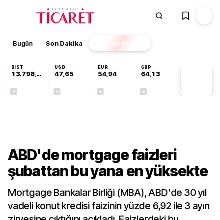
Bugün
Son Dakika
Finans
EKSTRA
BIST
USD
EUR
GBP
13.798,82
47,65
54,94
64,13
PİYASA
VERİLERİ
+0,70%
+0,04%
-0,14%
-0,07%
Dünya
ABD'de mortgage faizleri
şubattan bu yana en yüksekte
Mortgage Bankalar Birliği (MBA), ABD'de 30 yıl
vadeli konut kredisi faizinin yüzde 6,92 ile 3 ayın
zirvesine çıktığını açıkladı. Faizlerdeki bu