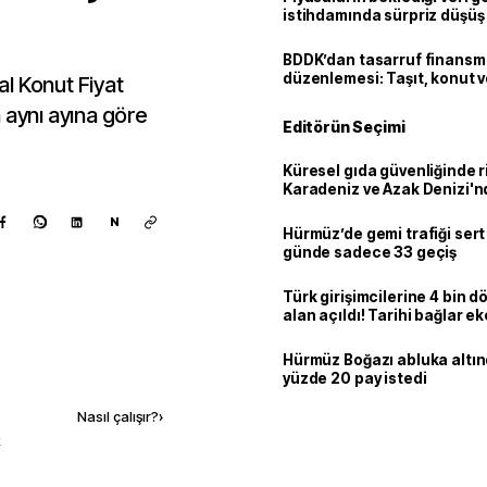
istihdamında sürpriz düşüş
BDDK’dan tasarruf finans
düzenlemesi: Taşıt, konut v
l Konut Fiyat
limitler değişti
 aynı ayına göre
Editörün Seçimi
Küresel gıda güvenliğinde r
Karadeniz ve Azak Denizi'nd
trafiği sekteye uğradı
N
Hürmüz’de gemi trafiği sert
günde sadece 33 geçiş
Türk girişimcilerine 4 bin 
alan açıldı! Tarihi bağlar 
ortaklığa dönüşüyor
Hürmüz Boğazı abluka altı
Kaynak ekle
yüzde 20 pay istedi
Nasıl çalışır?
›
k