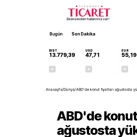
Ekonomiden haberiniz var!
Bugün
Son Dakika
Finans
EKST
BIST
USD
EUR
13.779,39
47,71
55,19
-0,14%
+0,18%
-19,42
0,09
Anasayfa
/
Dünya
/
ABD'de konut fiyatları ağustosta yü
ABD'de konut 
ağustosta yük