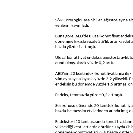
S&P CoreLogic Case-Shiller, ağustos ayına ait
verilerini yayımladı.
Buna göre, ABD'de ulusal konut fiyat endeksi
dönemine kıyasla yüzde 2,6'lık artış kaydett
bazda yüzde 1 artmıştı.
Ulusal konut fiyat endeksi, ağustosta aylık 
arındırılmış olarak yüzde 0,9 arttı.
ABD'nin 20 kentindeki konut fiyatlarına iliş
yılın aynı ayına kıyasla yüzde 2,2 yükseldi. P
endeksin bu dönemde yüzde 1,6 artması ön
Endeks, temmuzda yüzde 0,2 artmıştı.
Söz konusu dönemde 20 kentteki konut fiyatla
bazda ise mevsim etkilerinden arındırılmış o
Endeksteki 20 kent arasında konut fiyatlarının
yükseldiği kent, art arda dördüncü ayda Chi
dönemde konut fiyatları yıllık bazda yüzde 5 