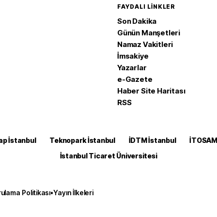
FAYDALI LINKLER
Son Dakika
Günün Manşetleri
Namaz Vakitleri
İmsakiye
Yazarlar
e-Gazete
Haber Site Haritası
RSS
ap İstanbul
Teknopark İstanbul
İDTM İstanbul
İTOSA
İstanbul Ticaret Üniversitesi
ulama Politikası
•
Yayın İlkeleri