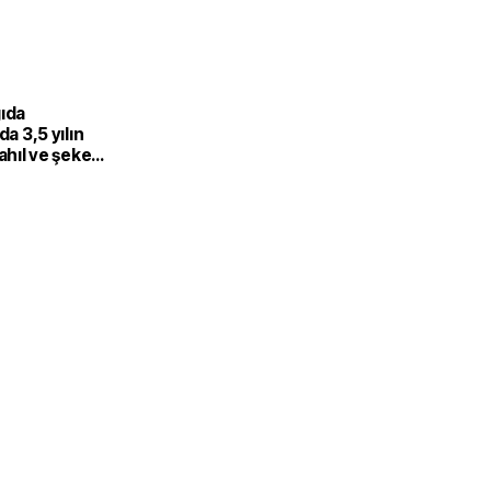
gıda
da 3,5 yılın
Tahıl ve şeker
 endeksi
şıdı