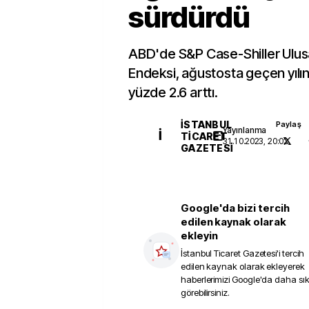
sürdürdü
ABD'de S&P Case-Shiller Ulusa
Endeksi, ağustosta geçen yılın
yüzde 2.6 arttı.
İSTANBUL
Paylaş
Yayınlanma
İ
TICARET
31.10.2023, 20:02
GAZETESI
Google'da bizi tercih
edilen kaynak olarak
ekleyin
İstanbul Ticaret Gazetesi
'i tercih
edilen kaynak olarak ekleyerek
haberlerimizi Google'da daha sı
görebilirsiniz.