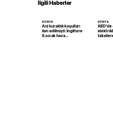
İlgili Haberler
DÜNYA
DÜNYA
Ani kuraklık koşulları
ABD'de 
ilan edilmişti: İngiltere
elektrik
6.sıcak hava
taksiler
dalgasının etkisine
yatırımı
girecek