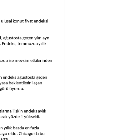
 ulusal konut fiyat endeksi
, ağustosta geçen yılın aynı
i. Endeks, temmuzda yıllık
bazda ise mevsim etkilerinden
kin endeks ağustosta geçen
iyasa beklentilerini aşan
görülüyordu.
rına ilişkin endeks aylık
larak yüzde 1 yükseldi.
 yıllık bazda en fazla
cago oldu. Chicago'da bu
arttı.