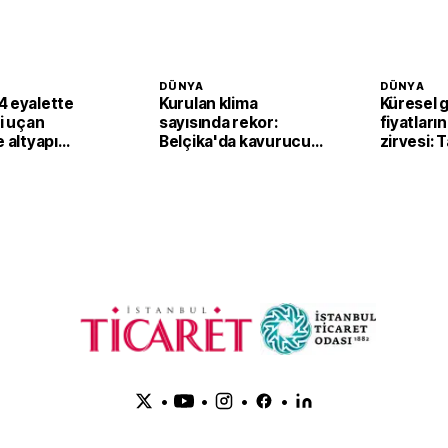
DÜNYA
DÜNYA
4 eyalette
Kurulan klima
Küresel 
li uçan
sayısında rekor:
fiyatların
e altyapı
Belçika'da kavurucu
zirvesi: 
sıcaklar klima
fiyatları
satışlarını artırdı
yukarı ta
•
•
•
•