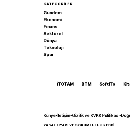
KATEGORILER
Gündem
Ekonomi
Finans
Sektörel
Dünya
Teknoloji
Spor
İTOTAM
BTM
SoftITo
Kit
Künye
•
İletişim
•
Gizlilik ve KVKK Politikası
•
Doğr
YASAL UYARI VE SORUMLULUK REDDİ