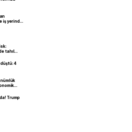
man
e iş yerinde
isk:
e tahıl
 düştü: 4
dönümlük
ekonomik
nda! Trump