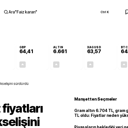
Ara
"
Faiz kararı
"
Ctrl K
RA
GBP
ALTIN
XAGUSD
BTC
64,41
6.661
63,57
64
+0,32%
+0,38%
+2,59%
+3,37%
0,18
0,24
167,96
2,07
kselişini sürdürdü
Manşetten Seçmeler
fiyatları
Gram altın 6.704 TL, gram
TL oldu: Fiyatlar neden yük
selişini
Piyasaların beklediği veri g