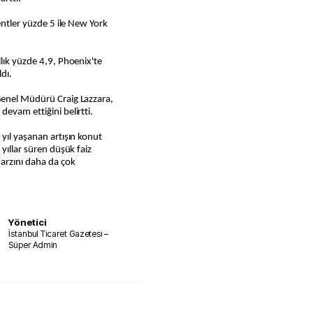
kentler yüzde 5 ile New York
llık yüzde 4,9, Phoenix'te
dı.
Genel Müdürü Craig Lazzara,
evam ettiğini belirtti.
 yıl yaşanan artışın konut
 yıllar süren düşük faiz
 arzını daha da çok
Yönetici
İstanbul Ticaret Gazetesi –
Süper Admin