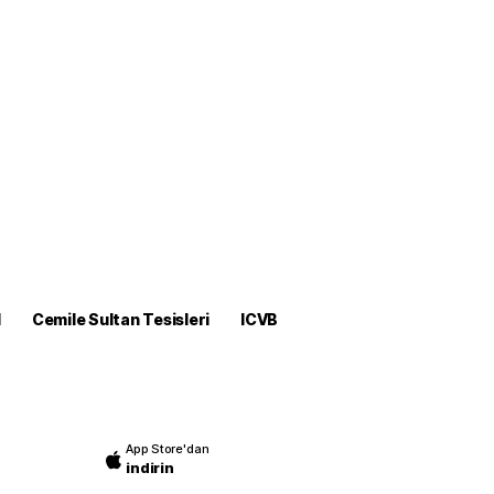
M
Cemile Sultan Tesisleri
ICVB
App Store'dan
indirin