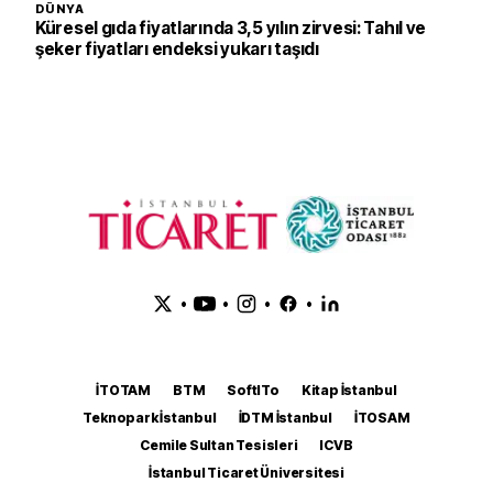
DÜNYA
Küresel gıda fiyatlarında 3,5 yılın zirvesi: Tahıl ve
şeker fiyatları endeksi yukarı taşıdı
•
•
•
•
İTOTAM
BTM
SoftITo
Kitap İstanbul
Teknopark İstanbul
İDTM İstanbul
İTOSAM
Cemile Sultan Tesisleri
ICVB
İstanbul Ticaret Üniversitesi