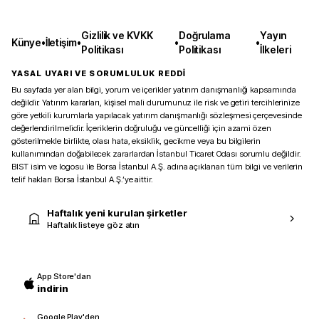
Gizlilik ve KVKK
Doğrulama
Yayın
Künye
•
İletişim
•
•
•
Politikası
Politikası
İlkeleri
YASAL UYARI VE SORUMLULUK REDDİ
Bu sayfada yer alan bilgi, yorum ve içerikler yatırım danışmanlığı kapsamında
değildir. Yatırım kararları, kişisel mali durumunuz ile risk ve getiri tercihlerinize
göre yetkili kurumlarla yapılacak yatırım danışmanlığı sözleşmesi çerçevesinde
değerlendirilmelidir. İçeriklerin doğruluğu ve güncelliği için azami özen
gösterilmekle birlikte, olası hata, eksiklik, gecikme veya bu bilgilerin
kullanımından doğabilecek zararlardan İstanbul Ticaret Odası sorumlu değildir.
BIST isim ve logosu ile Borsa İstanbul A.Ş. adına açıklanan tüm bilgi ve verilerin
telif hakları Borsa İstanbul A.Ş.’ye aittir.
Haftalık yeni kurulan şirketler
Haftalık listeye göz atın
App Store'dan
indirin
Google Play'den