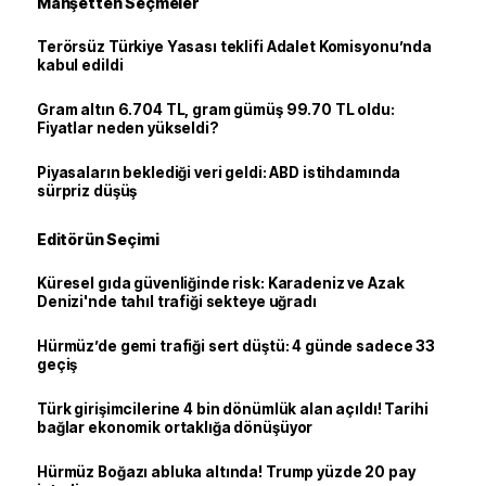
Manşetten Seçmeler
Terörsüz Türkiye Yasası teklifi Adalet Komisyonu’nda
kabul edildi
Gram altın 6.704 TL, gram gümüş 99.70 TL oldu:
Fiyatlar neden yükseldi?
Piyasaların beklediği veri geldi: ABD istihdamında
sürpriz düşüş
Editörün Seçimi
Küresel gıda güvenliğinde risk: Karadeniz ve Azak
Denizi'nde tahıl trafiği sekteye uğradı
Hürmüz’de gemi trafiği sert düştü: 4 günde sadece 33
geçiş
Türk girişimcilerine 4 bin dönümlük alan açıldı! Tarihi
bağlar ekonomik ortaklığa dönüşüyor
Hürmüz Boğazı abluka altında! Trump yüzde 20 pay