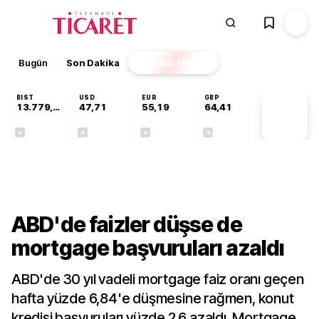
Bugün
Son Dakika
Finans
EKSTRA
BIST
USD
EUR
GBP
13.779,39
47,71
55,19
64,41
PİYASA
VERİLERİ
-0,14%
+0,18%
+0,32%
+0,38%
Dünya
ABD'de faizler düşse de
mortgage başvuruları azaldı
ABD'de 30 yıl vadeli mortgage faiz oranı geçen
hafta yüzde 6,84'e düşmesine rağmen, konut
kredisi başvuruları yüzde 2,6 azaldı. Mortgage