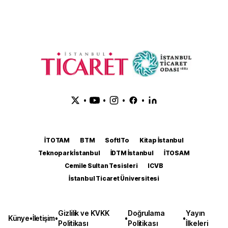
•
•
•
•
İTOTAM
BTM
SoftITo
Kitap İstanbul
Teknopark İstanbul
İDTM İstanbul
İTOSAM
Cemile Sultan Tesisleri
ICVB
İstanbul Ticaret Üniversitesi
Gizlilik ve KVKK
Doğrulama
Yayın
Künye
•
İletişim
•
•
•
Politikası
Politikası
İlkeleri