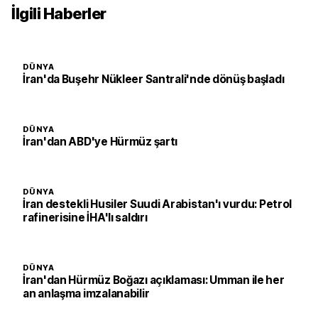
İlgili Haberler
DÜNYA
İran'da Buşehr Nükleer Santrali'nde dönüş başladı
DÜNYA
İran'dan ABD'ye Hürmüz şartı
DÜNYA
İran destekli Husiler Suudi Arabistan'ı vurdu: Petrol
rafinerisine İHA'lı saldırı
DÜNYA
İran'dan Hürmüz Boğazı açıklaması: Umman ile her
an anlaşma imzalanabilir