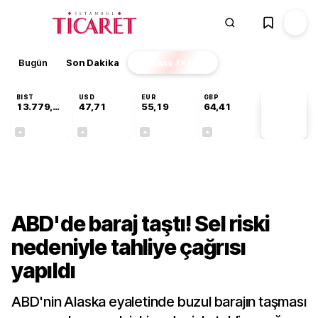
Bugün
Son Dakika
Finans
EKSTRA
BIST
USD
EUR
GBP
13.779,39
47,71
55,19
64,41
PİYASA
VERİLERİ
-0,14%
+0,18%
+0,32%
+0,38%
Dünya
ABD'de baraj taştı! Sel riski
nedeniyle tahliye çağrısı
yapıldı
ABD'nin Alaska eyaletinde buzul barajın taşması