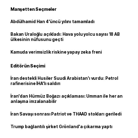
Manşetten Seçmeler
Abdülhamid Han 4'üncü yılını tamamladı
Bakan Uraloğlu açıkladı: Hava yolu yolcu sayısı 18 AB
ülkesinin nüfusunu geçti
Kamuda verimsizlik riskine yapay zeka freni
Editörün Seçimi
İran destekli Husiler Suudi Arabistan'ı vurdu: Petrol
rafinerisine İHA'lı saldırı
İran'dan Hürmüz Boğazı açıklaması: Umman ile her an
anlaşma imzalanabilir
İran Savaşı sonrası Patriot ve THAAD stokları geriledi
Trump bağlantılı şirket Grönland'a çıkarma yaptı