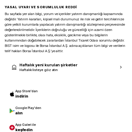
YASAL UYARI VE SORUMLULUK REDDİ
Bu sayfada yer alan bilgi, yorum ve içerikler yatırım danışmanlığı kapsamında
değildir. Yatırım kararları, kişisel mali durumunuz ile risk ve getiri tercihlerinize
göre yetkili kurumlarla yapılacak yatırım danışmanlığı sözleşmesi çerçevesinde
değerlendirilmelidir. İçeriklerin doğruluğu ve güncelliği için azami özen
gösterilmekle birlikte, olası hata, eksiklik, gecikme veya bu bilgilerin
kullanımından doğabilecek zararlardan İstanbul Ticaret Odası sorumlu değildir.
BIST isim ve logosu ile Borsa İstanbul A.Ş. adına açıklanan tüm bilgi ve verilerin
telif hakları Borsa İstanbul A.Ş.’ye aittir.
Haftalık yeni kurulan şirketler
Haftalık listeye göz atın
App Store'dan
indirin
Google Play'den
alın
App Galeri ile
keşfedin