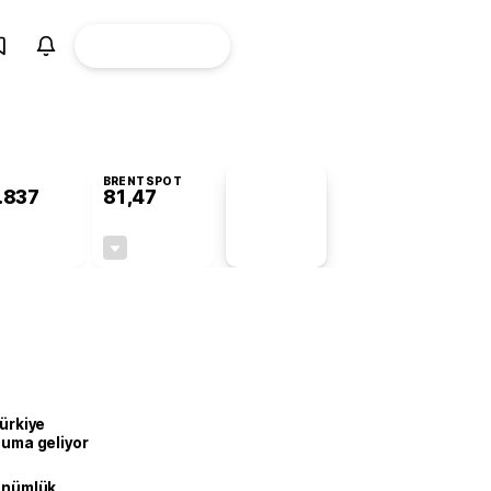
ÜYE
CANLI BORSA
Girişi
BRENTSPOT
.837
81,47
PİYASA
VERİLERİ
+0,23%
-1,58%
+0,00
-1,31
Türkiye
onuma geliyor
dönümlük