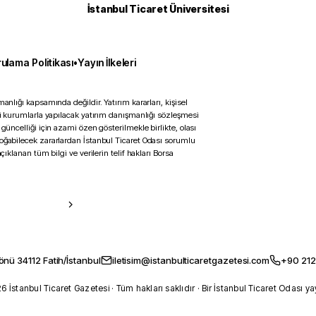
İstanbul Ticaret Üniversitesi
ulama Politikası
•
Yayın İlkeleri
anlığı kapsamında değildir. Yatırım kararları, kişisel
ili kurumlarla yapılacak yatırım danışmanlığı sözleşmesi
 güncelliği için azami özen gösterilmekle birlikte, olası
doğabilecek zararlardan İstanbul Ticaret Odası sorumlu
çıklanan tüm bilgi ve verilerin telif hakları Borsa
önü 34112 Fatih/İstanbul
iletisim@istanbulticaretgazetesi.com
+90 212
 İstanbul Ticaret Gazetesi · Tüm hakları saklıdır · Bir İstanbul Ticaret Odası ya