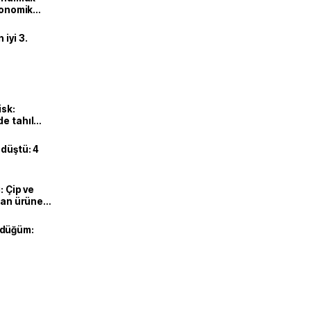
ekonomik
iyi 3.
isk:
e tahıl
 düştü: 4
: Çip ve
ılan ürüne
 düğüm: