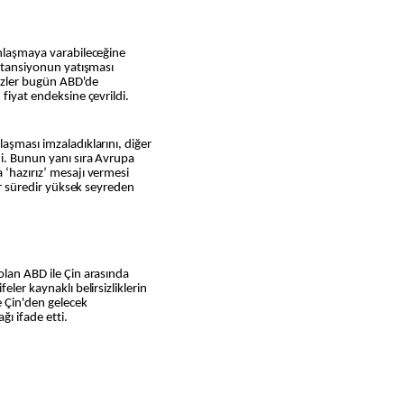
i tansiyonun yatışması
 gözler bugün ABD'de
 fiyat endeksine çevrildi.
aşması imzaladıklarını, diğer
di. Bunun yanı sıra Avrupa
 ‘hazırız’ mesajı vermesi
bir süredir yüksek seyreden
olan ABD ile Çin arasında
eler kaynaklı belirsizliklerin
e Çin'den gelecek
ğı ifade etti.