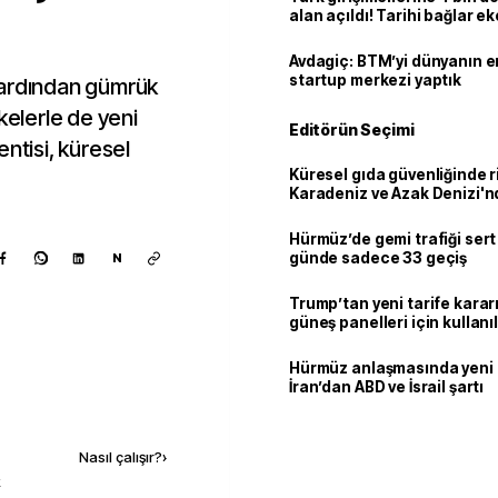
alan açıldı! Tarihi bağlar 
ortaklığa dönüşüyor
Avdagiç: BTM’yi dünyanın en 
startup merkezi yaptık
 ardından gümrük
ülkelerle de yeni
Editörün Seçimi
ntisi, küresel
Küresel gıda güvenliğinde r
Karadeniz ve Azak Denizi'nd
trafiği sekteye uğradı
Hürmüz’de gemi trafiği sert
günde sadece 33 geçiş
N
Trump’tan yeni tarife kararı
güneş panelleri için kullan
yüzde 15 vergi
Hürmüz anlaşmasında yeni
İran’dan ABD ve İsrail şartı
Kaynak ekle
Nasıl çalışır?
›
k