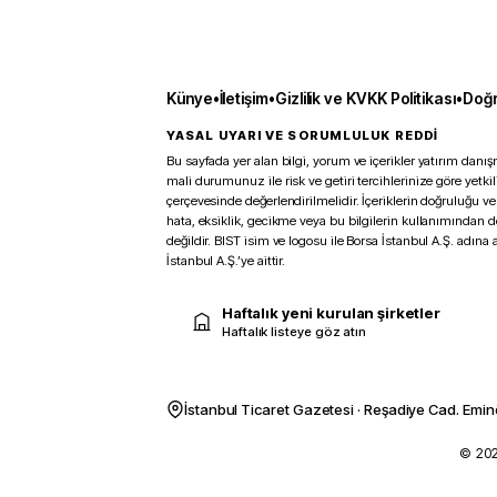
Künye
•
İletişim
•
Gizlilik ve KVKK Politikası
•
Doğr
YASAL UYARI VE SORUMLULUK REDDİ
Bu sayfada yer alan bilgi, yorum ve içerikler yatırım danışm
mali durumunuz ile risk ve getiri tercihlerinize göre yetk
çerçevesinde değerlendirilmelidir. İçeriklerin doğruluğu ve
hata, eksiklik, gecikme veya bu bilgilerin kullanımından 
değildir. BIST isim ve logosu ile Borsa İstanbul A.Ş. adına a
İstanbul A.Ş.’ye aittir.
Haftalık yeni kurulan şirketler
Haftalık listeye göz atın
İstanbul Ticaret Gazetesi · Reşadiye Cad. Emin
© 2026