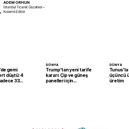
ADEM ORHUN
İstanbul Ticaret Gazetesi –
Kıdemli Editör
DÜNYA
DÜNYA
de gemi
Trump’tan yeni tarife
Tunus’la
ert düştü: 4
kararı: Çip ve güneş
üçüncü ü
adece 33
panelleri için
üretim
kullanılan ürüne
yüzde 15 vergi