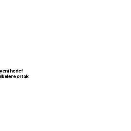
 yeni hedef
lkelere ortak