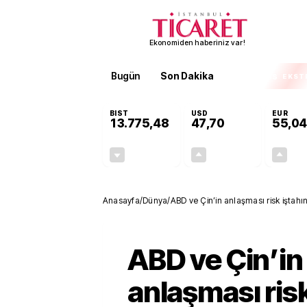
Ekonomiden haberiniz var!
Bugün
Son Dakika
Finans
EKST
BIST
USD
EUR
13.775,48
47,70
55,04
-0,17%
+0,17%
-23,34
0,08
Anasayfa
/
Dünya
/
ABD ve Çin’in anlaşması risk iştahını
ABD ve Çin’in
anlaşması risk