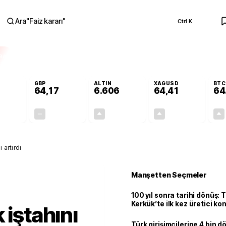
Ara
"
Faiz kararı
"
Ctrl K
RA
GBP
ALTIN
XAGUSD
BTC
64,17
6.606
64,41
64
+0,05%
+0,00%
+1,75%
+4,73%
0,03
0,00
113,77
2,91
 artırdı
Manşetten Seçmeler
100 yıl sonra tarihi dönüş: 
Kerkük’te ilk kez üretici k
 iştahını
Türk girişimcilerine 4 bin 