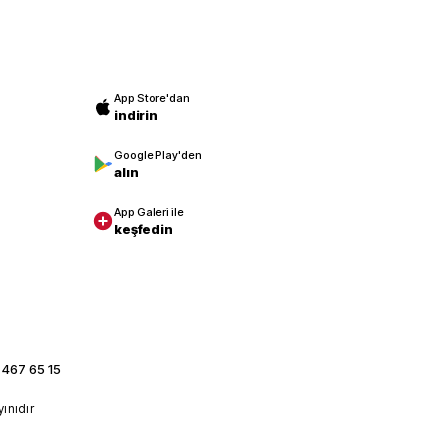
App Store'dan
indirin
Google Play'den
alın
App Galeri ile
keşfedin
 467 65 15
yınıdır