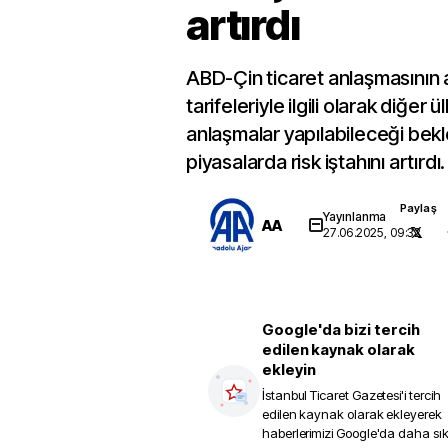
artırdı
ABD-Çin ticaret anlaşmasının
tarifeleriyle ilgili olarak diğer 
anlaşmalar yapılabileceği bekle
piyasalarda risk iştahını artırdı.
Paylaş
Yayınlanma
AA
27.06.2025, 09:32
Google'da bizi tercih
edilen kaynak olarak
ekleyin
İstanbul Ticaret Gazetesi
'i tercih
edilen kaynak olarak ekleyerek
haberlerimizi Google'da daha sı