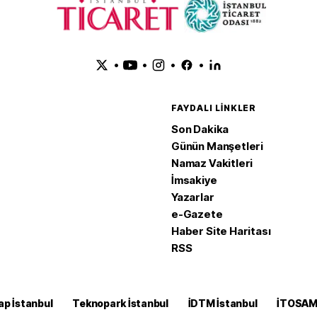
•
•
•
•
FAYDALI LINKLER
Son Dakika
Günün Manşetleri
Namaz Vakitleri
İmsakiye
Yazarlar
e-Gazete
Haber Site Haritası
RSS
ap İstanbul
Teknopark İstanbul
İDTM İstanbul
İTOSA