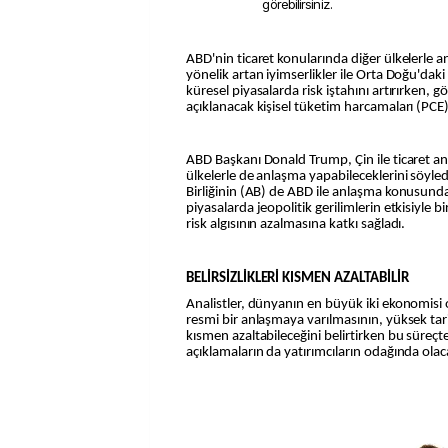
görebilirsiniz.
ABD'nin ticaret konularında diğer ülkelerle anlaşmaya varabileceğine
yönelik artan iyimserlikler ile Orta Doğu'dak
küresel piyasalarda risk iştahını artırırken,
açıklanacak kişisel tüketim harcamaları (PCE)
ABD Başkanı Donald Trump, Çin ile ticaret anl
ülkelerle de anlaşma yapabileceklerini söyle
Birliğinin (AB) de ABD ile anlaşma konusunda
piyasalarda jeopolitik gerilimlerin etkisiyle 
risk algısının azalmasına katkı sağladı.
BELİRSİZLİKLERİ KISMEN AZALTABİLİR
Analistler, dünyanın en büyük iki ekonomisi 
resmi bir anlaşmaya varılmasının, yüksek tarif
kısmen azaltabileceğini belirtirken bu süreçt
açıklamaların da yatırımcıların odağında olaca