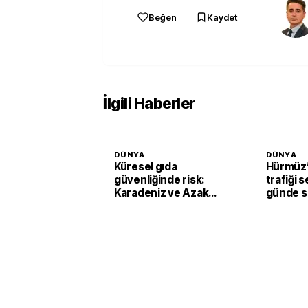
Beğen
Kaydet
İlgili Haberler
DÜNYA
DÜNYA
Küresel gıda
Hürmüz’
güvenliğinde risk:
trafiği s
Karadeniz ve Azak
günde s
Denizi'nde tahıl trafiği
geçiş
sekteye uğradı