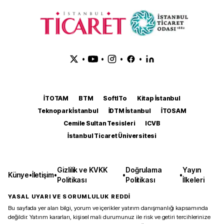
•
•
•
•
İTOTAM
BTM
SoftITo
Kitap İstanbul
Teknopark İstanbul
İDTM İstanbul
İTOSAM
Cemile Sultan Tesisleri
ICVB
İstanbul Ticaret Üniversitesi
Gizlilik ve KVKK
Doğrulama
Yayın
Künye
•
İletişim
•
•
•
Politikası
Politikası
İlkeleri
YASAL UYARI VE SORUMLULUK REDDİ
Bu sayfada yer alan bilgi, yorum ve içerikler yatırım danışmanlığı kapsamında
değildir. Yatırım kararları, kişisel mali durumunuz ile risk ve getiri tercihlerinize