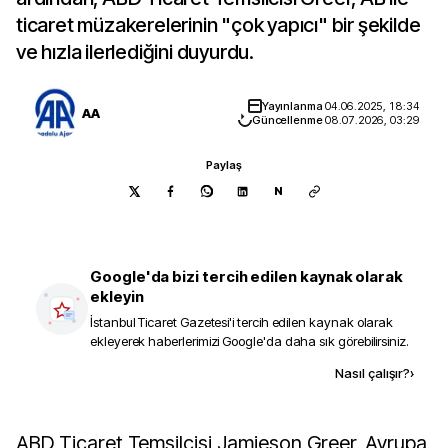
ticaret müzakerelerinin "çok yapıcı" bir şekilde
ve hızla ilerlediğini duyurdu.
Yayınlanma
04.06.2025, 18:34
AA
Güncellenme
08.07.2026, 03:29
Paylaş
N
Google'da bizi tercih edilen kaynak olarak
ekleyin
İstanbul Ticaret Gazetesi
'i tercih edilen kaynak olarak
ekleyerek haberlerimizi Google'da daha sık görebilirsiniz.
Kaynak ekle
Nasıl çalışır?
›
ABD Ticaret Temsilcisi Jamieson Greer, Avrupa