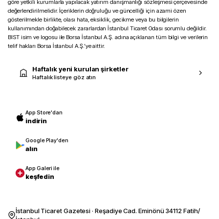
göre yetkili kurumlarla yapılacak yatırım danışmanlığı sözleşmesi çerçevesinde
değerlendirilmelidir. İçeriklerin doğruluğu ve güncelliği için azami özen
gösterilmekle birlikte, olası hata, eksiklik, gecikme veya bu bilgilerin
kullanımından doğabilecek zararlardan İstanbul Ticaret Odası sorumlu değildir.
BIST isim ve logosu ile Borsa İstanbul A.Ş. adına açıklanan tüm bilgi ve verilerin
telif hakları Borsa İstanbul A.Ş.’ye aittir.
Haftalık yeni kurulan şirketler
Haftalık listeye göz atın
App Store'dan
indirin
Google Play'den
alın
App Galeri ile
keşfedin
İstanbul Ticaret Gazetesi · Reşadiye Cad. Eminönü 34112 Fatih/