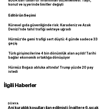
BDDK’dan tasarruf finansman düzenlemesi: Taşıt,
konut ve iş yerinde limitler değişti
Editörün Seçimi
Küresel gıda güvenliğinde risk: Karadeniz ve Azak
Denizi'nde tahıl trafiği sekteye uğradı
Hürmüz’de gemi trafiği sert düştü: 4 günde sadece 33
geçiş
Türk girişimcilerine 4 bin dönümlük alan açıldı! Tarihi
bağlar ekonomik ortaklığa dönüşüyor
Hürmüz Boğazı abluka altında! Trump yüzde 20 pay
istedi
İlgili Haberler
DÜNYA
Ani kuraklık koşulları ilan edilmişti: İngiltere 6.sıcak