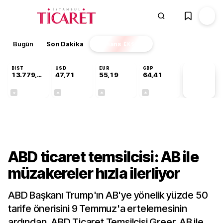
Bugün
Son Dakika
Finans
EKSTRA
BIST
USD
EUR
GBP
13.779,39
47,71
55,19
64,41
PİYASA
VERİLERİ
-0,14%
+0,18%
+0,32%
+0,38%
Dünya
ABD ticaret temsilcisi: AB ile
müzakereler hızla ilerliyor
ABD Başkanı Trump'ın AB'ye yönelik yüzde 50
tarife önerisini 9 Temmuz'a ertelemesinin
ardından, ABD Ticaret Temsilcisi Greer, AB ile