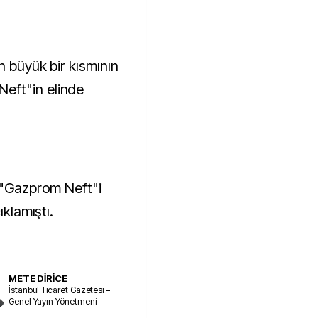
n büyük bir kısmının
eft"in elinde
e "Gazprom Neft"i
ıklamıştı.
METE DİRİCE
İstanbul Ticaret Gazetesi –
Genel Yayın Yönetmeni