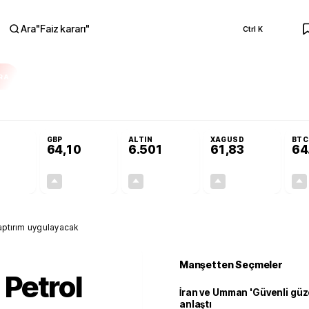
Ara
"
Faiz kararı
"
Ctrl K
RA
üzde 50 ihtimal verildi
Terörsüz Türkiye Yasası Meclis’te: İşte 10 soruda tek
GBP
ALTIN
XAGUSD
BTC
64,10
6.501
61,83
64
+0,23%
+0,17%
+4,34%
+3,86%
0,13
0,11
270,17
2,30
yaptırım uygulayacak
Manşetten Seçmeler
 Petrol
İran ve Umman 'Güvenli güz
anlaştı