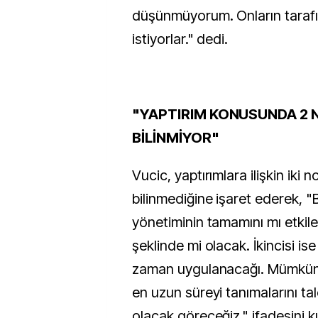
düşünmüyorum. Onların taraf
istiyorlar." dedi.
"YAPTIRIM KONUSUNDA 2 
BİLİNMİYOR"
Vucic, yaptırımlara ilişkin iki 
bilinmediğine işaret ederek, "B
yönetiminin tamamını mı etkil
şeklinde mi olacak. İkincisi ise
zaman uygulanacağı. Mümkün
en uzun süreyi tanımalarını tal
olacak göreceğiz." ifadesini ku