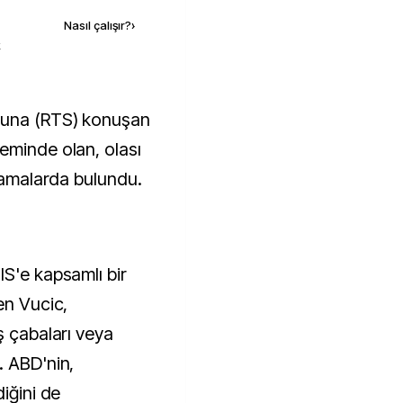
Nasıl çalışır?
›
k
eminde olan, olası
klamalarda bulundu.
IS'e kapsamlı bir
en Vucic,
ş çabaları veya
. ABD'nin,
iğini de