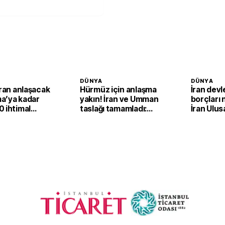
DÜNYA
DÜNYA
İran anlaşacak
Hürmüz için anlaşma
İran devl
a’ya kadar
yakın! İran ve Umman
borçları 
 ihtimal
taslağı tamamladı:
İran Ulus
Nihai onay bekleniyor
Şirketi'n
dondurd