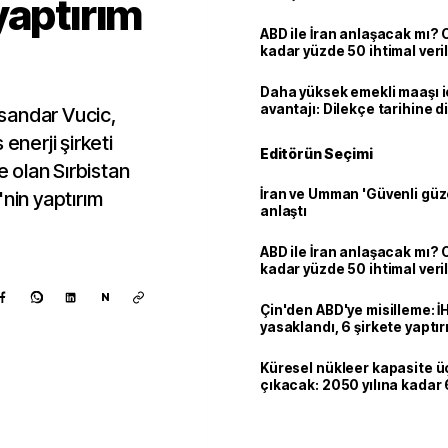
yaptırım
ABD ile İran anlaşacak mı?
kadar yüzde 50 ihtimal veril
Daha yüksek emekli maaşı 
avantajı: Dilekçe tarihine d
sandar Vucic,
enerji şirketi
Editörün Seçimi
 olan Sırbistan
İran ve Umman 'Güvenli güz
'nin yaptırım
anlaştı
ABD ile İran anlaşacak mı?
kadar yüzde 50 ihtimal veril
N
Çin'den ABD'ye misilleme: İ
yasaklandı, 6 şirkete yaptır
Küresel nükleer kapasite ü
çıkacak: 2050 yılına kadar 6
dolarlık yatırım planı
Kaynak ekle