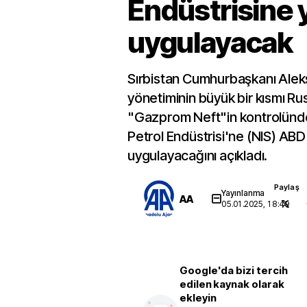
Endüstrisine 
uygulayacak
Sırbistan Cumhurbaşkanı Alek
yönetiminin büyük bir kısmı Rus 
"Gazprom Neft"in kontrolünde
Petrol Endüstrisi'ne (NIS) ABD
uygulayacağını açıkladı.
Paylaş
Yayınlanma
AA
05.01.2025, 18:49
Google'da bizi tercih
edilen kaynak olarak
ekleyin