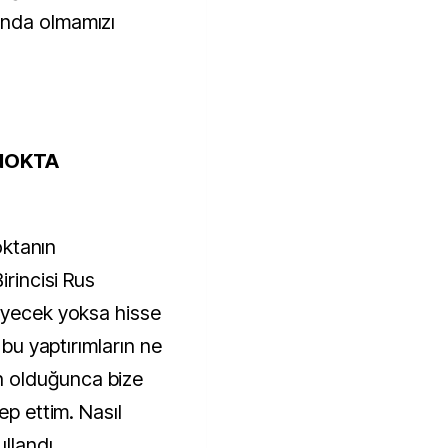
ında olmamızı
NOKTA
noktanın
irincisi Rus
eyecek yoksa hisse
 bu yaptırımların ne
 olduğunca bize
ep ettim. Nasıl
llandı.