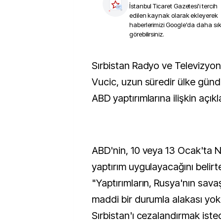
İstanbul Ticaret Gazetesi
'i tercih
edilen kaynak olarak ekleyerek
haberlerimizi Google'da daha sı
görebilirsiniz.
Sırbistan Radyo ve Televizyonuna (RTS) konuşan
Vucic, uzun süredir ülke günd
ABD yaptırımlarına ilişkin açı
ABD'nin, 10 veya 13 Ocak'ta N
yaptırım uygulayacağını belirt
"Yaptırımların, Rusya'nın sava
maddi bir durumla alakası yok
Sırbistan'ı cezalandırmak isted