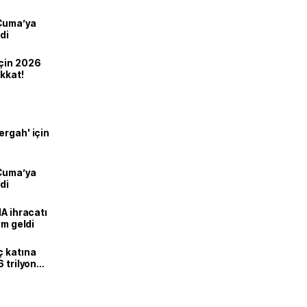
 Cuma’ya
di
için 2026
ikkat!
ergah' için
 Cuma’ya
di
HA ihracatı
ım geldi
ç katına
 trilyon