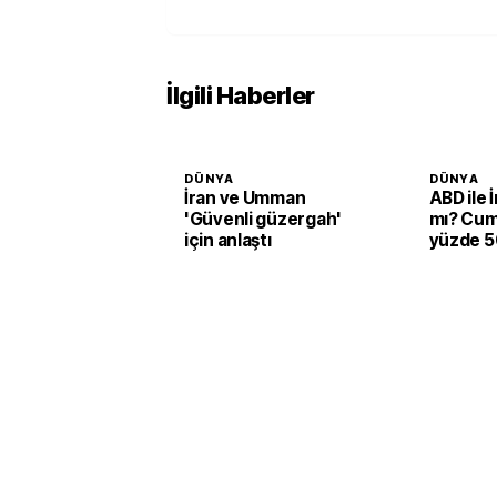
İlgili Haberler
DÜNYA
DÜNYA
İran ve Umman
ABD ile 
'Güvenli güzergah'
mı? Cum
için anlaştı
yüzde 50
verildi