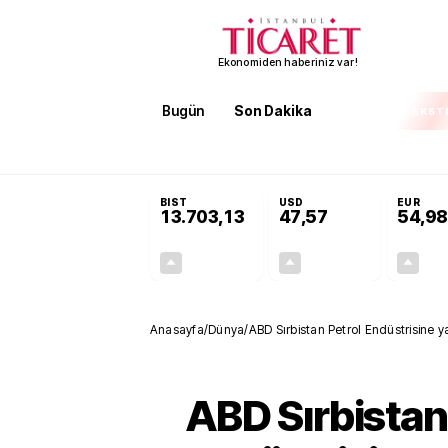
Ekonomiden haberiniz var!
Bugün
Son Dakika
Finans
EKST
SON DAKİKA
ABD ile İran anlaşacak mı? Cuma’ya kadar y
BIST
USD
EUR
13.703,13
47,57
54,98
+0,11%
+0,10%
15,20
0,05
Anasayfa
/
Dünya
/
ABD Sırbistan Petrol Endüstrisine 
ABD Sırbistan