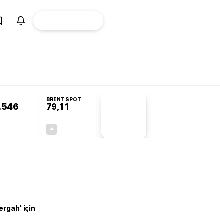
ÜYE
CANLI BORSA
Girişi
lifin ayrıntıları
Gram altın 6.400 TL’yi geçti: Son 1 ayın zirvesi! Altın yük
BRENTSPOT
.546
79,11
PİYASA
VERİLERİ
+0,84%
+0,87%
+0,00
0,68
ergah' için