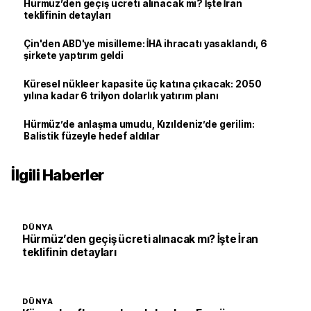
Hürmüz’den geçiş ücreti alınacak mı? İşte İran
teklifinin detayları
Çin'den ABD'ye misilleme: İHA ihracatı yasaklandı, 6
şirkete yaptırım geldi
Küresel nükleer kapasite üç katına çıkacak: 2050
yılına kadar 6 trilyon dolarlık yatırım planı
Hürmüz’de anlaşma umudu, Kızıldeniz’de gerilim:
Balistik füzeyle hedef aldılar
İlgili Haberler
DÜNYA
Hürmüz’den geçiş ücreti alınacak mı? İşte İran
teklifinin detayları
DÜNYA