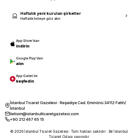
Haftalık yeni kurulan şirketler
Haftalık listeye göz atın
App Store'dan
indirin
Google Play'den
alın
App Galeri ile
keşfedin
İstanbul Ticaret Gazetesi · Reşadiye Cad. Eminönü 34112 Fatih/
İstanbul
iletisim@istanbulticaretgazetesi.com
+90 212 467 65 15
© 2026 İstanbul Ticaret Gazetesi · Tüm hakları saklıdır · Bir İstanbul
Ticaret Odası yayınıdır