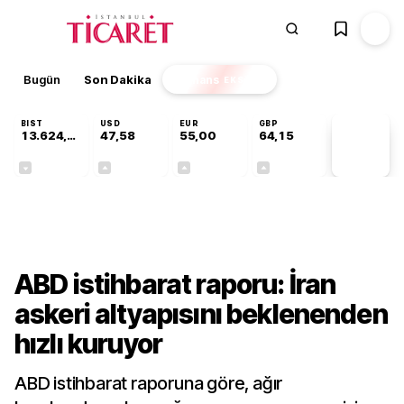
Bugün
Son Dakika
Finans
EKSTRA
BIST
USD
EUR
GBP
13.624,17
47,58
55,00
64,15
PİYASA
VERİLERİ
-0,47%
+0,10%
+0,28%
+0,25%
Dünya
ABD istihbarat raporu: İran
askeri altyapısını beklenenden
hızlı kuruyor
ABD istihbarat raporuna göre, ağır