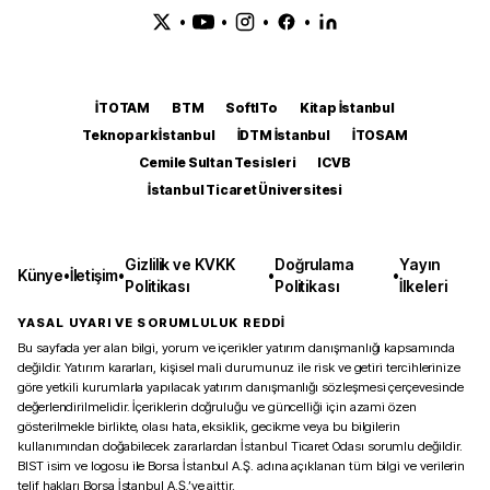
•
•
•
•
İTOTAM
BTM
SoftITo
Kitap İstanbul
Teknopark İstanbul
İDTM İstanbul
İTOSAM
Cemile Sultan Tesisleri
ICVB
İstanbul Ticaret Üniversitesi
Gizlilik ve KVKK
Doğrulama
Yayın
Künye
•
İletişim
•
•
•
Politikası
Politikası
İlkeleri
YASAL UYARI VE SORUMLULUK REDDİ
Bu sayfada yer alan bilgi, yorum ve içerikler yatırım danışmanlığı kapsamında
değildir. Yatırım kararları, kişisel mali durumunuz ile risk ve getiri tercihlerinize
göre yetkili kurumlarla yapılacak yatırım danışmanlığı sözleşmesi çerçevesinde
değerlendirilmelidir. İçeriklerin doğruluğu ve güncelliği için azami özen
gösterilmekle birlikte, olası hata, eksiklik, gecikme veya bu bilgilerin
kullanımından doğabilecek zararlardan İstanbul Ticaret Odası sorumlu değildir.
BIST isim ve logosu ile Borsa İstanbul A.Ş. adına açıklanan tüm bilgi ve verilerin
telif hakları Borsa İstanbul A.Ş.’ye aittir.