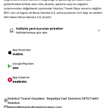
gösterilmekle birlikte, olası hata, eksiklik, gecikme veya bu bilgilerin
kullanımından doğabilecek zararlardan İstanbul Ticaret Odası sorumlu değildir.
BIST isim ve logosu ile Borsa İstanbul A.Ş. adına açıklanan tüm bilgi ve verilerin
telif hakları Borsa İstanbul A.Ş.’ye aittir.
Haftalık yeni kurulan şirketler
Haftalık listeye göz atın
App Store'dan
indirin
Google Play'den
alın
App Galeri ile
keşfedin
İstanbul Ticaret Gazetesi · Reşadiye Cad. Eminönü 34112 Fatih/
İstanbul
iletisim@istanbulticaretgazetesi.com