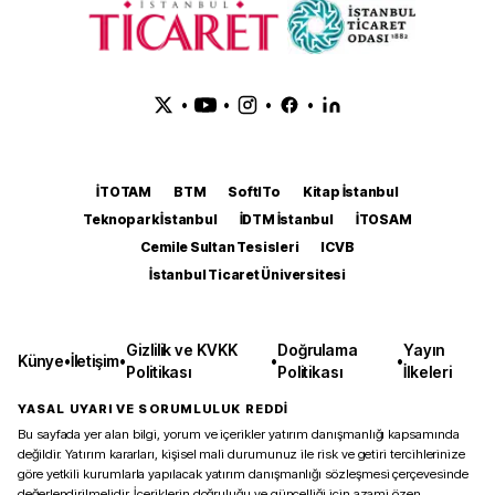
•
•
•
•
İTOTAM
BTM
SoftITo
Kitap İstanbul
Teknopark İstanbul
İDTM İstanbul
İTOSAM
Cemile Sultan Tesisleri
ICVB
İstanbul Ticaret Üniversitesi
Gizlilik ve KVKK
Doğrulama
Yayın
Künye
•
İletişim
•
•
•
Politikası
Politikası
İlkeleri
YASAL UYARI VE SORUMLULUK REDDİ
Bu sayfada yer alan bilgi, yorum ve içerikler yatırım danışmanlığı kapsamında
değildir. Yatırım kararları, kişisel mali durumunuz ile risk ve getiri tercihlerinize
göre yetkili kurumlarla yapılacak yatırım danışmanlığı sözleşmesi çerçevesinde
değerlendirilmelidir. İçeriklerin doğruluğu ve güncelliği için azami özen