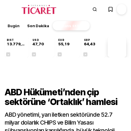
Bugün
Son Dakika
Finans
EKSTRA
BIST
USD
EUR
GBP
13.779,39
47,70
55,19
64,43
PİYASA
VERİLERİ
-0,14%
+0,15%
+0,32%
+0,40%
Teknoloji
ABD Hükümeti’nden çip
sektörüne ‘Ortaklık’ hamlesi
ABD yönetimi, yarı iletken sektöründe 52.7
milyar dolarlık CHIPS ve Bilim Yasası
sübvansiyonları karşılığında, büyük teknoloji