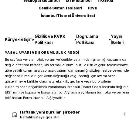
Teknopark İstanbul
İDTM İstanbul
İTOSAM
Cemile Sultan Tesisleri
ICVB
İstanbul Ticaret Üniversitesi
Gizlilik ve KVKK
Doğrulama
Yayın
Künye
•
İletişim
•
•
•
Politikası
Politikası
İlkeleri
YASAL UYARI VE SORUMLULUK REDDİ
Bu sayfada yer alan bilgi, yorum ve içerikler yatırım danışmanlığı kapsamında
değildir. Yatırım kararları, kişisel mali durumunuz ile risk ve getiri tercihlerinize
göre yetkili kurumlarla yapılacak yatırım danışmanlığı sözleşmesi çerçevesinde
değerlendirilmelidir. İçeriklerin doğruluğu ve güncelliği için azami özen
gösterilmekle birlikte, olası hata, eksiklik, gecikme veya bu bilgilerin
kullanımından doğabilecek zararlardan İstanbul Ticaret Odası sorumlu değildir.
BIST isim ve logosu ile Borsa İstanbul A.Ş. adına açıklanan tüm bilgi ve verilerin
telif hakları Borsa İstanbul A.Ş.’ye aittir.
Haftalık yeni kurulan şirketler
Haftalık listeye göz atın