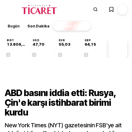
Bugün
Son Dakika
Finans
EKSTRA
BIST
USD
EUR
GBP
13.806,12
47,70
55,03
64,15
PİYASA
VERİLERİ
+0,05%
+0,17%
+0,03%
-0,03%
Dünya
ABD basını iddia etti: Rusya,
Çin'e karşı istihbarat birimi
kurdu
New York Times (NYT) gazetesinin FSB'ye ait