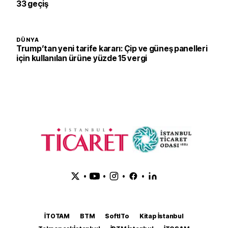
33 geçiş
DÜNYA
Trump’tan yeni tarife kararı: Çip ve güneş panelleri
için kullanılan ürüne yüzde 15 vergi
•
•
•
•
İTOTAM
BTM
SoftITo
Kitap İstanbul