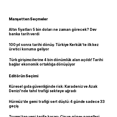
Manşetten Seçmeler
Altın fiyatları 5 bin doları ne zaman görecek? Dev
banka tarih verdi
100 yıl sonra tarihi dönüş: Türkiye Kerkük’te ilk kez
üretici konuma geliyor
Türk girişimcilerine 4 bin dönümlük alan açıldı! Tarihi
bağlar ekonomik ortaklığa dönüşüyor
Editörün Seçimi
Küresel gıda güvenliğinde risk: Karadeniz ve Azak
Denizi'nde tahıl trafiği sekteye uğradı
Hürmüz’de gemi trafiği sert düştü: 4 günde sadece 33
geçiş
Trump’tan yeni tarife kararı: Çip ve güneş panelleri