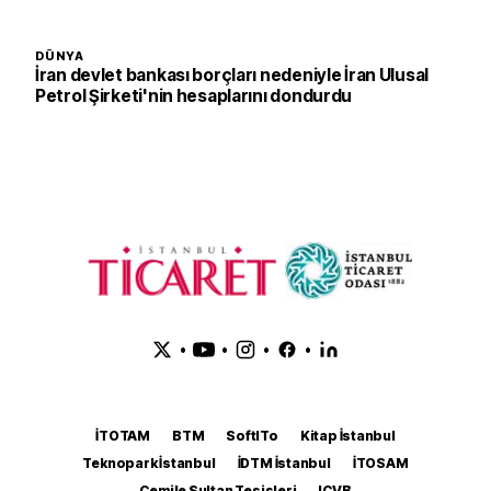
DÜNYA
İran devlet bankası borçları nedeniyle İran Ulusal
Petrol Şirketi'nin hesaplarını dondurdu
•
•
•
•
İTOTAM
BTM
SoftITo
Kitap İstanbul
Teknopark İstanbul
İDTM İstanbul
İTOSAM
Cemile Sultan Tesisleri
ICVB