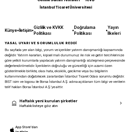
İstanbul Ticaret Üniversitesi
Gizlilik ve KVKK
Doğrulama
Yayın
Künye
•
İletişim
•
•
•
Politikası
Politikası
İlkeleri
YASAL UYARI VE SORUMLULUK REDDİ
Bu sayfada yer alan bilgi, yorum ve içerikler yatırım danışmanlığı kapsamında
değildir. Yatırım kararları, kişisel mali durumunuz ile risk ve getiri tercihlerinize
göre yetkili kurumlarla yapılacak yatırım danışmanlığı sözleşmesi çerçevesinde
değerlendirilmelidir. İçeriklerin doğruluğu ve güncelliği için azami özen
gösterilmekle birlikte, olası hata, eksiklik, gecikme veya bu bilgilerin
kullanımından doğabilecek zararlardan İstanbul Ticaret Odası sorumlu değildir.
BIST isim ve logosu ile Borsa İstanbul A.Ş. adına açıklanan tüm bilgi ve verilerin
telif hakları Borsa İstanbul A.Ş.’ye aittir.
Haftalık yeni kurulan şirketler
Haftalık listeye göz atın
App Store'dan