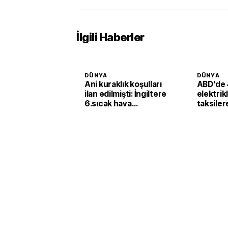
İlgili Haberler
DÜNYA
DÜNYA
Ani kuraklık koşulları
ABD'de 
ilan edilmişti: İngiltere
elektrik
6.sıcak hava
taksiler
dalgasının etkisine
yatırımı
girecek