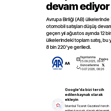
devam ediyor
Avrupa Birliği (AB) ülkelerinde
otomobil satışları düşüş devam 
geçen yıl ağustos ayında 12 b
ülkelerindeki toplam satış, bu 
8 bin 220'ye geriledi.
Yayınlanma
Paylaş
25.09.2025, 09:47
AA
Güncellenme
10.07.2026, 08:26
Google'da bizi tercih
edilen kaynak olarak
ekleyin
İstanbul Ticaret Gazetesi
'i tercih
edilen kaynak olarak ekleyerek