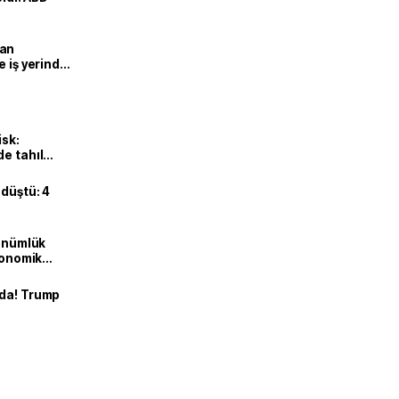
man
e iş yerinde
isk:
e tahıl
 düştü: 4
dönümlük
ekonomik
nda! Trump