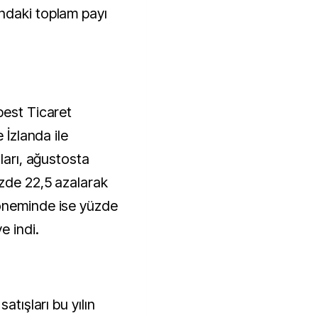
ndaki toplam payı
best Ticaret
 İzlanda ile
ları, ağustosta
üzde 22,5 azalarak
öneminde ise yüzde
e indi.
atışları bu yılın