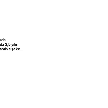
gıda
da 3,5 yılın
Tahıl ve şeker
 endeksi
şıdı