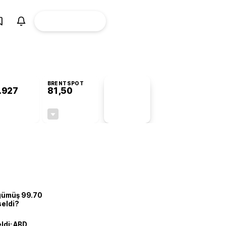
ÜYE
CANLI BORSA
Girişi
BRENTSPOT
.927
81,50
PİYASA
VERİLERİ
+0,76%
-1,55%
+0,00
-1,28
 gümüş 99.70
seldi?
eldi: ABD