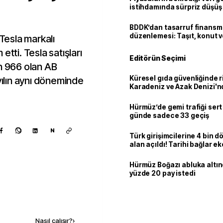
istihdamında sürpriz düşüş
BDDK’dan tasarruf finans
düzenlemesi: Taşıt, konut v
 Tesla markalı
limitler değişti
etti. Tesla satışları
Editörün Seçimi
in 966 olan AB
Küresel gıda güvenliğinde r
yılın aynı döneminde
Karadeniz ve Azak Denizi'nd
trafiği sekteye uğradı
Hürmüz’de gemi trafiği sert
günde sadece 33 geçiş
N
Türk girişimcilerine 4 bin 
alan açıldı! Tarihi bağlar 
ortaklığa dönüşüyor
Hürmüz Boğazı abluka altı
yüzde 20 pay istedi
Kaynak ekle
Nasıl çalışır?
›