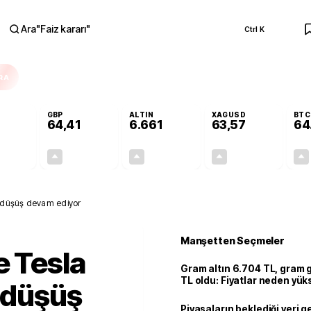
Ara
"
Faiz kararı
"
Ctrl K
RA
GBP
ALTIN
XAGUSD
BTC
64,41
6.661
63,57
64
+0,32%
+0,38%
+2,59%
+3,37%
0,18
0,24
167,96
2,07
i düşüş devam ediyor
Manşetten Seçmeler
e Tesla
Gram altın 6.704 TL, gram
TL oldu: Fiyatlar neden yük
i düşüş
Piyasaların beklediği veri g