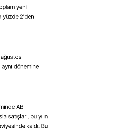
oplam yeni
da yüzde 2'den
k-ağustos
n aynı dönemine
eminde AB
a satışları, bu yılın
viyesinde kaldı. Bu