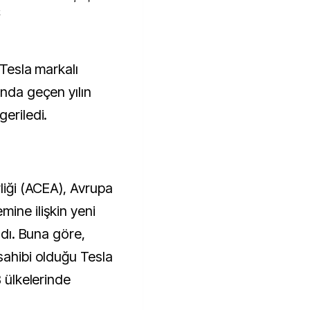
k
ında geçen yılın
geriledi.
rliği (ACEA), Avrupa
ine ilişkin yeni
ladı. Buna göre,
sahibi olduğu Tesla
B ülkelerinde