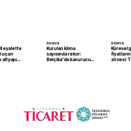
DÜNYA
DÜNYA
4 eyalette
Kurulan klima
Küresel 
li uçan
sayısında rekor:
fiyatların
e altyapı
Belçika'da kavurucu
zirvesi: 
sıcaklar klima
fiyatları
satışlarını artırdı
yukarı ta