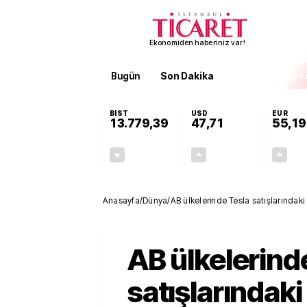
Ekonomiden haberiniz var!
Bugün
Son Dakika
Finans
EKST
BIST
USD
EUR
13.779,39
47,71
55,19
-0,14%
+0,18%
-19,42
0,09
Anasayfa
/
Dünya
/
AB ülkelerinde Tesla satışlarındak
AB ülkelerind
satışlarındak