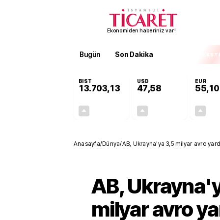
Ekonomiden haberiniz var!
Bugün
Son Dakika
Finans
EKST
BIST
USD
EUR
13.703,13
47,58
55,10
+0,11%
+0,02%
15,20
0,01
Anasayfa
/
Dünya
/
AB, Ukrayna'ya 3,5 milyar avro ya
AB, Ukrayna'y
milyar avro y