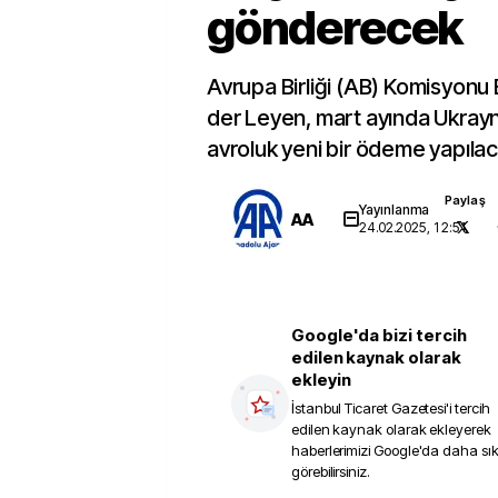
gönderecek
Avrupa Birliği (AB) Komisyonu
der Leyen, mart ayında Ukrayn
avroluk yeni bir ödeme yapılac
Paylaş
Yayınlanma
AA
24.02.2025, 12:51
Google'da bizi tercih
edilen kaynak olarak
ekleyin
İstanbul Ticaret Gazetesi
'i tercih
edilen kaynak olarak ekleyerek
haberlerimizi Google'da daha sı
görebilirsiniz.