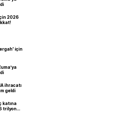
di
için 2026
ikkat!
ergah' için
 Cuma’ya
di
HA ihracatı
ım geldi
ç katına
 trilyon