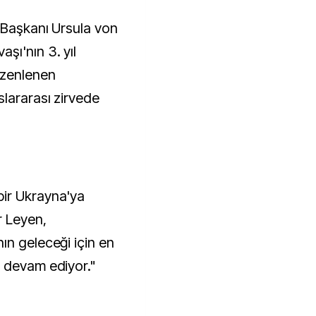
şı'nın 3. yıl
üzenlenen
lararası zirvede
ir Ukrayna'ya
r Leyen,
ın geleceği için en
a devam ediyor."