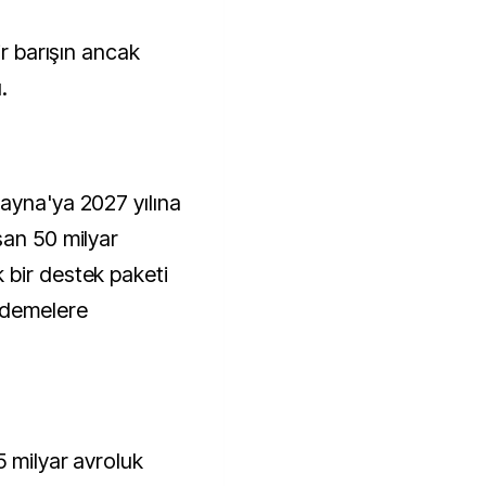
ir barışın ancak
.
ayna'ya 2027 yılına
şan 50 milyar
 bir destek paketi
ödemelere
5 milyar avroluk