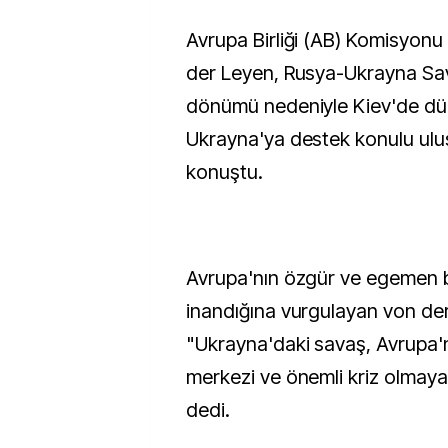
Avrupa Birliği (AB) Komisyonu Başkanı Ursula von
der Leyen, Rusya-Ukrayna Sava
dönümü nedeniyle Kiev'de d
Ukrayna'ya destek konulu ulus
konuştu.
Avrupa'nın özgür ve egemen b
inandığına vurgulayan von de
"Ukrayna'daki savaş, Avrupa'n
merkezi ve önemli kriz olmay
dedi.