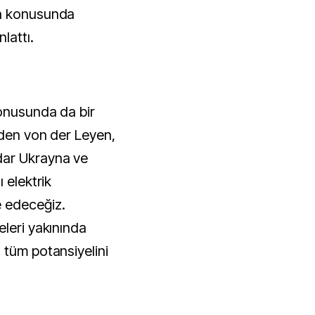
ma konusunda
lattı.
konusunda da bir
eden von der Leyen,
dar Ukrayna ve
 elektrik
 edeceğiz.
eleri yakınında
 tüm potansiyelini