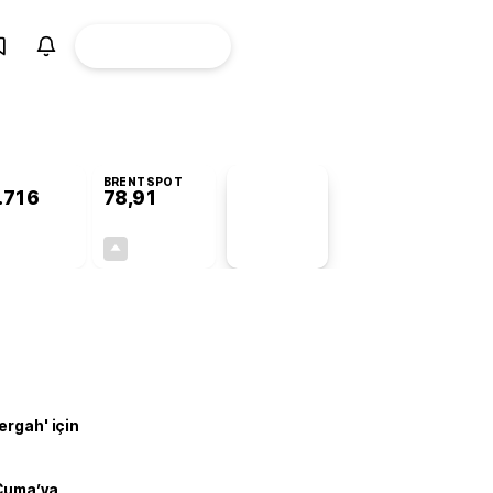
ÜYE
CANLI BORSA
Girişi
BRENTSPOT
.716
78,91
PİYASA
VERİLERİ
+0,71%
+0,61%
+0,00
0,48
ergah' için
 Cuma’ya