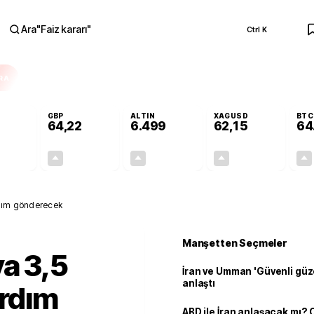
Ara
"
Faiz kararı
"
Ctrl K
RA
GBP
ALTIN
XAGUSD
BTC
64,22
6.499
62,15
64
+0,16%
+0,19%
+0,04%
+0,18%
0,09
0,12
2,78
0,11
rdım gönderecek
Manşetten Seçmeler
a 3,5
İran ve Umman 'Güvenli güz
anlaştı
ardım
ABD ile İran anlaşacak mı?