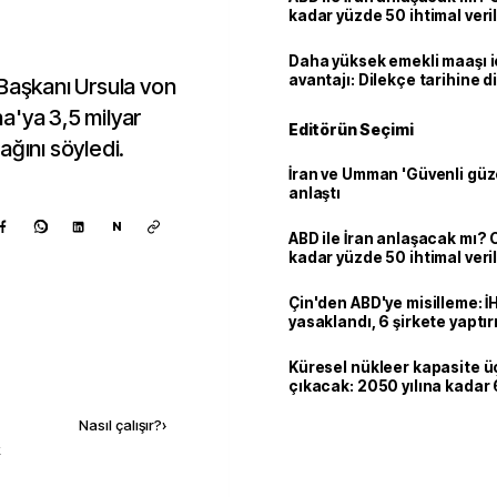
kadar yüzde 50 ihtimal veril
Daha yüksek emekli maaşı 
avantajı: Dilekçe tarihine d
 Başkanı Ursula von
a'ya 3,5 milyar
Editörün Seçimi
ağını söyledi.
İran ve Umman 'Güvenli güz
anlaştı
N
ABD ile İran anlaşacak mı?
kadar yüzde 50 ihtimal veril
Çin'den ABD'ye misilleme: İ
yasaklandı, 6 şirkete yaptır
Küresel nükleer kapasite ü
Kaynak ekle
çıkacak: 2050 yılına kadar 6
dolarlık yatırım planı
Nasıl çalışır?
›
k