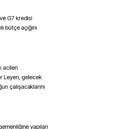
ve G7 kredisi
ı bütçe açığını
ı acilen
er Leyen, gelecek
n çalışacaklarını
gemenliğine yapılan