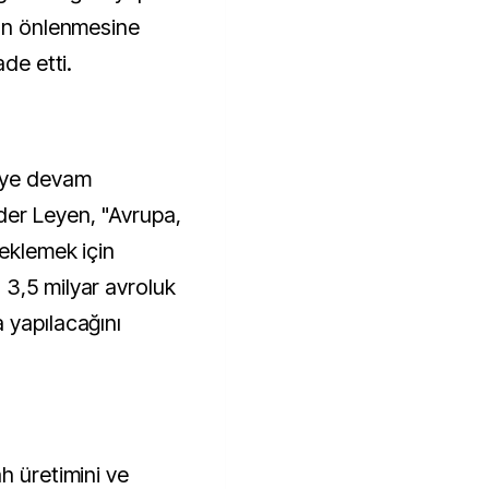
rın önlenmesine
ade etti.
eye devam
der Leyen, "Avrupa,
teklemek için
3,5 milyar avroluk
 yapılacağını
h üretimini ve