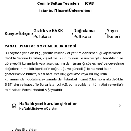
Cemile Sultan Tesisleri
ICVB
İstanbul Ticaret Üniversitesi
Gizlilik ve KVKK
Doğrulama
Yayın
Künye
•
İletişim
•
•
•
Politikası
Politikası
İlkeleri
YASAL UYARI VE SORUMLULUK REDDİ
Bu sayfada yer alan bilgi, yorum ve içerikler yatırım danışmanlığı kapsamında
değildir. Yatırım kararları, kişisel mali durumunuz ile risk ve getiri tercihlerinize
göre yetkili kurumlarla yapılacak yatırım danışmanlığı sözleşmesi çerçevesinde
değerlendirilmelidir. İçeriklerin doğruluğu ve güncelliği için azami özen
gösterilmekle birlikte, olası hata, eksiklik, gecikme veya bu bilgilerin
kullanımından doğabilecek zararlardan İstanbul Ticaret Odası sorumlu değildir.
BIST isim ve logosu ile Borsa İstanbul A.Ş. adına açıklanan tüm bilgi ve verilerin
telif hakları Borsa İstanbul A.Ş.’ye aittir.
Haftalık yeni kurulan şirketler
Haftalık listeye göz atın
App Store'dan