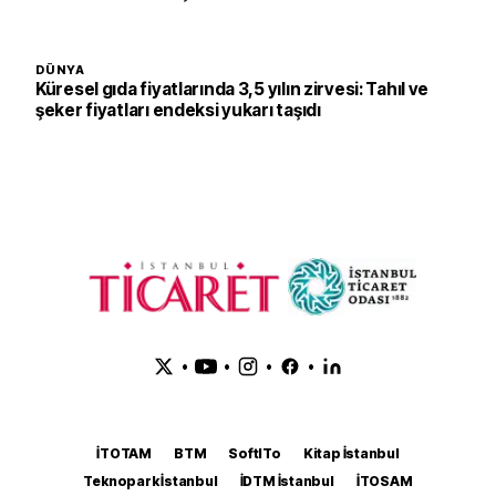
DÜNYA
Küresel gıda fiyatlarında 3,5 yılın zirvesi: Tahıl ve
şeker fiyatları endeksi yukarı taşıdı
•
•
•
•
İTOTAM
BTM
SoftITo
Kitap İstanbul
Teknopark İstanbul
İDTM İstanbul
İTOSAM