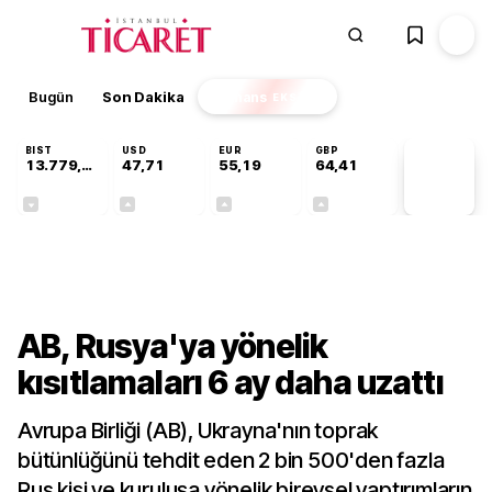
Bugün
Son Dakika
Finans
EKSTRA
BIST
USD
EUR
GBP
13.779,39
47,71
55,19
64,41
PİYASA
VERİLERİ
-0,14%
+0,18%
+0,32%
+0,38%
Dünya
AB, Rusya'ya yönelik
kısıtlamaları 6 ay daha uzattı
Avrupa Birliği (AB), Ukrayna'nın toprak
bütünlüğünü tehdit eden 2 bin 500'den fazla
Rus kişi ve kuruluşa yönelik bireysel yaptırımların