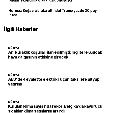
bağlar ekonomik ortaklığa dönüşüyor
Hürmüz Boğazı abluka altında! Trump yüzde 20 pay
istedi
İlgili Haberler
DÜNYA
Ani kuraklık koşulları ilan edilmişti: İngiltere 6.sıcak
hava dalgasının etkisine girecek
DÜNYA
ABD'de 4 eyalette elektrikli uçan taksilere altyapı
yatırımı
DÜNYA
Kurulan klima sayısında rekor: Belçika'da kavurucu
sıcaklar klima satışlarını artırdı