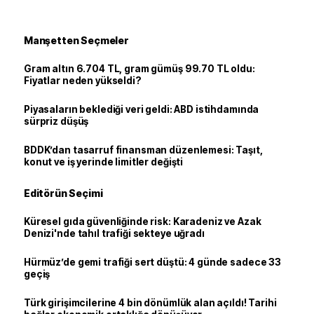
Manşetten Seçmeler
Gram altın 6.704 TL, gram gümüş 99.70 TL oldu:
Fiyatlar neden yükseldi?
Piyasaların beklediği veri geldi: ABD istihdamında
sürpriz düşüş
BDDK’dan tasarruf finansman düzenlemesi: Taşıt,
konut ve iş yerinde limitler değişti
Editörün Seçimi
Küresel gıda güvenliğinde risk: Karadeniz ve Azak
Denizi'nde tahıl trafiği sekteye uğradı
Hürmüz’de gemi trafiği sert düştü: 4 günde sadece 33
geçiş
Türk girişimcilerine 4 bin dönümlük alan açıldı! Tarihi