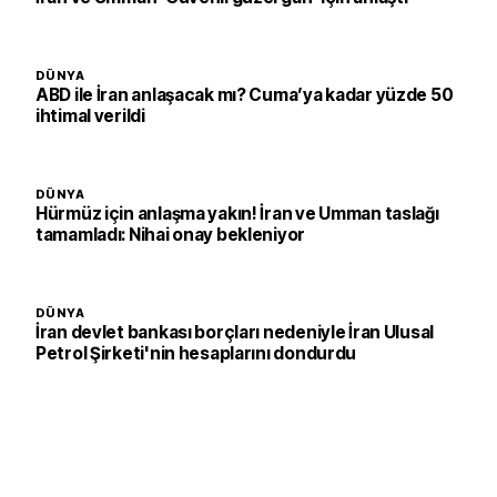
DÜNYA
ABD ile İran anlaşacak mı? Cuma’ya kadar yüzde 50
ihtimal verildi
DÜNYA
Hürmüz için anlaşma yakın! İran ve Umman taslağı
tamamladı: Nihai onay bekleniyor
DÜNYA
İran devlet bankası borçları nedeniyle İran Ulusal
Petrol Şirketi'nin hesaplarını dondurdu