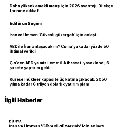
Daha yüksek emekli maaşı için 2026 avantajı: Dilekçe
tarihine dikkat!
Editörün Seçimi
İran ve Umman 'Güvenli güzergah' için anlaştı
ABD ile İran anlaşacak mı? Cuma’ya kadar yüzde 50
ihtimal verildi
Çin'den ABD'ye misilleme: İHA ihracatı yasaklandı, 6
şirkete yaptırım geldi
Küresel nükleer kapasite üç katına çıkacak: 2050
yılına kadar 6 trilyon dolarlık yatırım planı
İlgili Haberler
DÜNYA
İran ve Umman 'Güvenli güzergah' için anlaştı