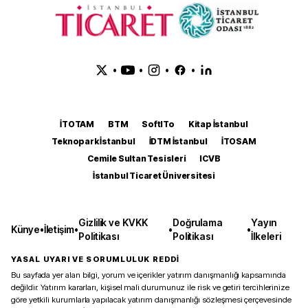
•
•
•
•
İTOTAM
BTM
SoftITo
Kitap İstanbul
Teknopark İstanbul
İDTM İstanbul
İTOSAM
Cemile Sultan Tesisleri
ICVB
İstanbul Ticaret Üniversitesi
Gizlilik ve KVKK
Doğrulama
Yayın
Künye
•
İletişim
•
•
•
Politikası
Politikası
İlkeleri
YASAL UYARI VE SORUMLULUK REDDİ
Bu sayfada yer alan bilgi, yorum ve içerikler yatırım danışmanlığı kapsamında
değildir. Yatırım kararları, kişisel mali durumunuz ile risk ve getiri tercihlerinize
göre yetkili kurumlarla yapılacak yatırım danışmanlığı sözleşmesi çerçevesinde