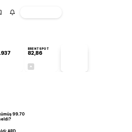
ÜYE
CANLI BORSA
Girişi
BRENTSPOT
.937
82,86
PİYASA
VERİLERİ
+0,40%
+0,10%
+0,00
0,08
 gümüş 99.70
seldi?
eldi: ABD