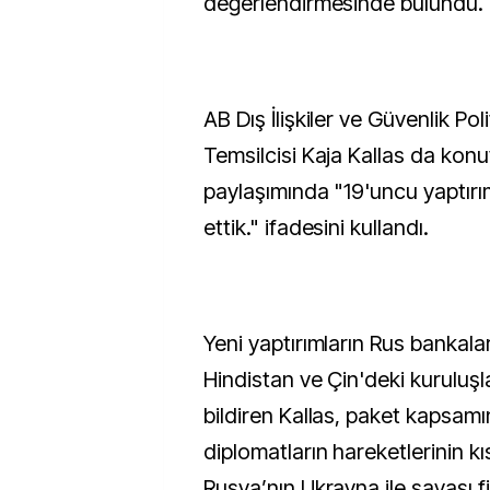
değerlendirmesinde bulundu.
AB Dış İlişkiler ve Güvenlik Pol
Temsilcisi Kaja Kallas da konuyl
paylaşımında "19'uncu yaptırı
ettik." ifadesini kullandı.
Yeni yaptırımların Rus bankaları
Hindistan ve Çin'deki kuruluşla
bildiren Kallas, paket kapsam
diplomatların hareketlerinin kı
Rusya’nın Ukrayna ile savaşı 