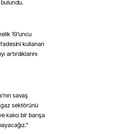
a bulundu.
nelik 19'uncu
ifadesini kullanan
 artırdıklarını
a'nın savaş
l gaz sektörünü
e kalıcı bir barışa
mayacağız."