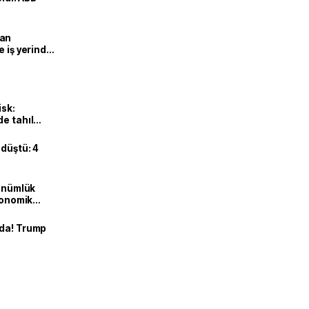
man
e iş yerinde
isk:
e tahıl
 düştü: 4
dönümlük
ekonomik
nda! Trump