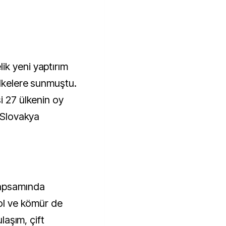
k yeni yaptırım
ülkelere sunmuştu.
i 27 ülkenin oy
i Slovakya
kapsamında
rol ve kömür de
ulaşım, çift