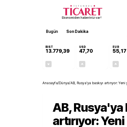
Ekonomiden haberiniz var!
Bugün
Son Dakika
Finans
EKST
BIST
USD
EUR
13.779,39
47,70
55,17
-0,14%
+0,15%
-19,42
0,07
Anasayfa
/
Dünya
/
AB, Rusya'ya baskıyı artırıyor: Yeni
AB, Rusya'ya 
artırıyor: Yeni