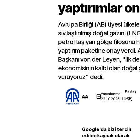
yaptırımlar o
Avrupa Birliği (AB) üyesi ülkele
sıvılaştırılmış doğal gazını (LN
petrol taşıyan gölge filosunu h
yaptırım paketine onay verdi.
Başkanı von der Leyen, "İlk d
ekonomisinin kalbi olan doğal
vuruyoruz" dedi.
Paylaş
Yayınlanma
AA
23.10.2025, 10:56
Google'da bizi tercih
edilen kaynak olarak