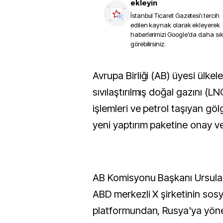
ekleyin
İstanbul Ticaret Gazetesi
'i tercih
edilen kaynak olarak ekleyerek
haberlerimizi Google'da daha sı
görebilirsiniz.
Avrupa Birliği (AB) üyesi ülkeler, Rusya'nın
sıvılaştırılmış doğal gazını (LN
işlemleri ve petrol taşıyan göl
yeni yaptırım paketine onay ve
AB Komisyonu Başkanı Ursula
ABD merkezli X şirketinin sos
platformundan, Rusya'ya yöne