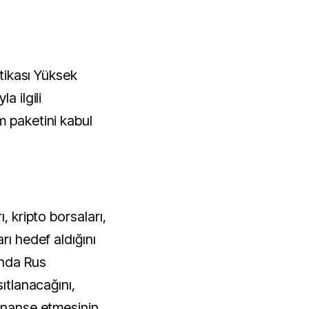
itikası Yüksek
a ilgili
m paketini kabul
, kripto borsaları,
rı hedef aldığını
ında Rus
sıtlanacağını,
finanse etmesinin