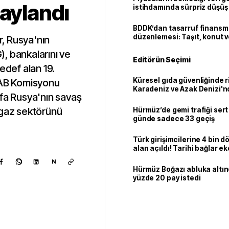
naylandı
istihdamında sürpriz düşüş
BDDK’dan tasarruf finans
düzenlemesi: Taşıt, konut v
r, Rusya'nın
limitler değişti
G), bankalarını ve
Editörün Seçimi
edef alan 19.
Küresel gıda güvenliğinde r
 AB Komisyonu
Karadeniz ve Azak Denizi'nd
efa Rusya'nın savaş
trafiği sekteye uğradı
 gaz sektörünü
Hürmüz’de gemi trafiği sert
günde sadece 33 geçiş
Türk girişimcilerine 4 bin 
alan açıldı! Tarihi bağlar 
ortaklığa dönüşüyor
N
Hürmüz Boğazı abluka altı
yüzde 20 pay istedi