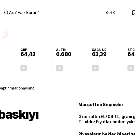
Ara
"
Faiz kararı
"
Ctrl K
RA
GBP
ALTIN
XAGUSD
BTC
64,42
6.680
63,39
64
+0,29%
+0,39%
+2,88%
+3,07%
0,16
0,25
187,03
1,89
 yaptırımlar onaylandı
Manşetten Seçmeler
baskıyı
Gram altın 6.704 TL, gram
TL oldu: Fiyatlar neden yük
Piyasaların beklediği veri g