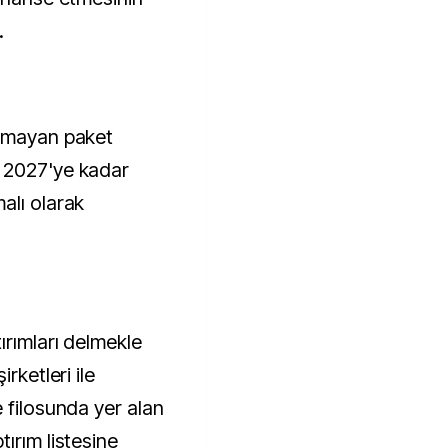
.
ılmayan paket
 2027'ye kadar
alı olarak
ırımları delmekle
rketleri ile
 filosunda yer alan
ırım listesine