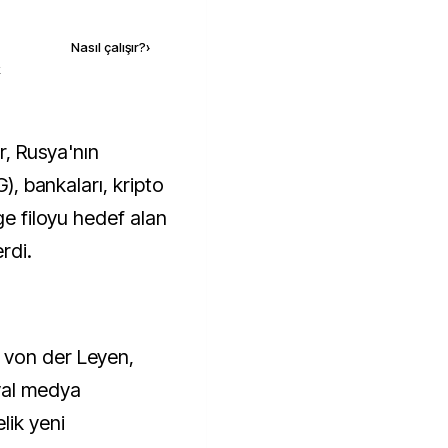
Kaynak ekle
Nasıl çalışır?
›
k
G), bankaları, kripto
ge filoyu hedef alan
rdi.
 von der Leyen,
yal medya
lik yeni