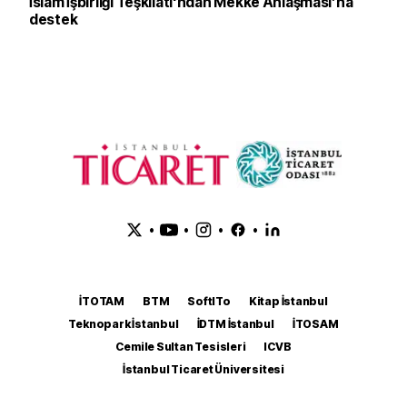
İslam İşbirliği Teşkilatı'ndan Mekke Anlaşması’na
destek
•
•
•
•
İTOTAM
BTM
SoftITo
Kitap İstanbul
Teknopark İstanbul
İDTM İstanbul
İTOSAM
Cemile Sultan Tesisleri
ICVB
İstanbul Ticaret Üniversitesi