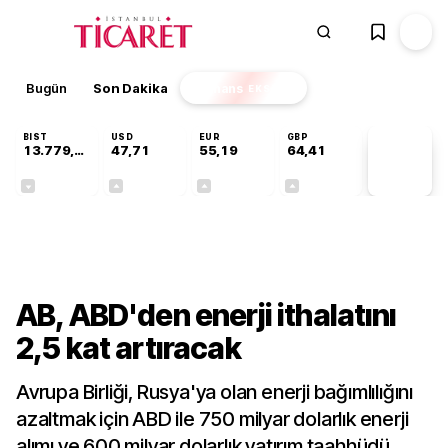
Bugün
Son Dakika
Finans
EKSTRA
BIST
USD
EUR
GBP
13.779,39
47,71
55,19
64,41
PİYASA
VERİLERİ
-0,14%
+0,18%
+0,32%
+0,38%
Dünya
AB, ABD'den enerji ithalatını
2,5 kat artıracak
Avrupa Birliği, Rusya'ya olan enerji bağımlılığını
azaltmak için ABD ile 750 milyar dolarlık enerji
alımı ve 600 milyar dolarlık yatırım taahhüdü