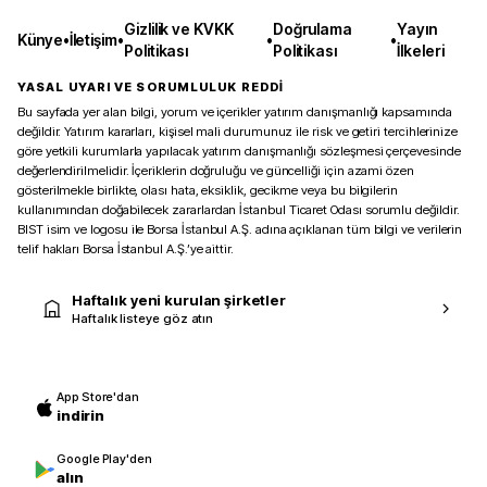
Gizlilik ve KVKK
Doğrulama
Yayın
Künye
•
İletişim
•
•
•
Politikası
Politikası
İlkeleri
YASAL UYARI VE SORUMLULUK REDDİ
Bu sayfada yer alan bilgi, yorum ve içerikler yatırım danışmanlığı kapsamında
değildir. Yatırım kararları, kişisel mali durumunuz ile risk ve getiri tercihlerinize
göre yetkili kurumlarla yapılacak yatırım danışmanlığı sözleşmesi çerçevesinde
değerlendirilmelidir. İçeriklerin doğruluğu ve güncelliği için azami özen
gösterilmekle birlikte, olası hata, eksiklik, gecikme veya bu bilgilerin
kullanımından doğabilecek zararlardan İstanbul Ticaret Odası sorumlu değildir.
BIST isim ve logosu ile Borsa İstanbul A.Ş. adına açıklanan tüm bilgi ve verilerin
telif hakları Borsa İstanbul A.Ş.’ye aittir.
Haftalık yeni kurulan şirketler
Haftalık listeye göz atın
App Store'dan
indirin
Google Play'den
alın